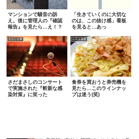
マンションで騒音の訴
「生きていくのに大切な
え。後に管理人の『確認
のは、この抜け感」看板
報告』を見たら…え！？
を見ると…あっ
生活と仕事
お店＆接客
さだまさしのコンサート
食券を買おうと券売機を
で実施された『斬新な感
見たら…このラインナッ
染対策』に笑った
プは迷う(笑)