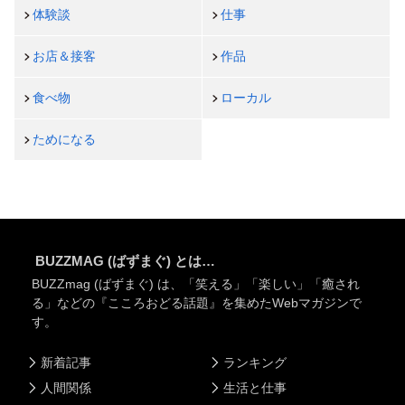
体験談
仕事
お店＆接客
作品
食べ物
ローカル
ためになる
BUZZMAG (ばずまぐ) とは…
BUZZmag (ばずまぐ) は、「笑える」「楽しい」「癒され
る」などの『こころおどる話題』を集めたWebマガジンで
す。
新着記事
ランキング
人間関係
生活と仕事