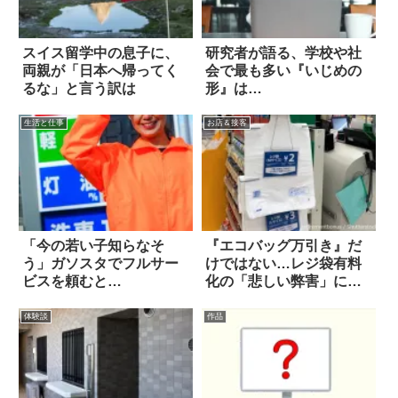
スイス留学中の息子に、
研究者が語る、学校や社
両親が「日本へ帰ってく
会で最も多い『いじめの
るな」と言う訳は
形』は…
生活と仕事
お店＆接客
「今の若い子知らなそ
『エコバッグ万引き』だ
う」ガソスタでフルサー
けではない…レジ袋有料
ビスを頼むと…
化の「悲しい弊害」に絶
句
体験談
作品