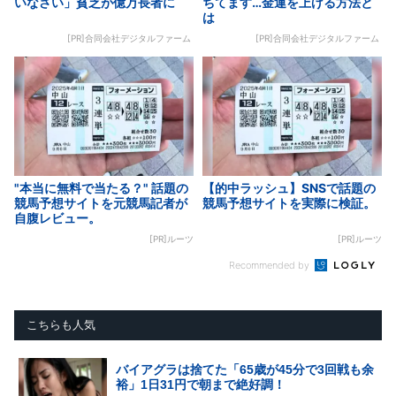
いなさい」貧乏が億万長者に
ちてます…金運を上げる方法と
は
[PR]合同会社デジタルファーム
[PR]合同会社デジタルファーム
"本当に無料で当たる？" 話題の
【的中ラッシュ】SNSで話題の
競馬予想サイトを元競馬記者が
競馬予想サイトを実際に検証。
自腹レビュー。
[PR]ルーツ
[PR]ルーツ
Recommended by
こちらも人気
バイアグラは捨てた「65歳が45分で3回戦も余
裕」1日31円で朝まで絶好調！