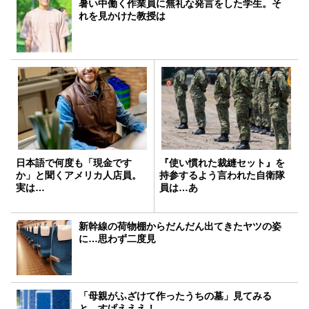
暑い中働く作業員に無礼な発言をした学生。そ
れを見かけた教授は
日本語で何度も「現金です
『使い慣れた裁縫セット』を
か」と聞くアメリカ人店員。
持参するよう言われた自衛隊
実は…
員は…あ
新幹線の荷物棚からだんだん出てきたヤツの姿
に…思わず二度見
「母親がふざけて作ったうちの墓」見てみる
と…すげえええ！