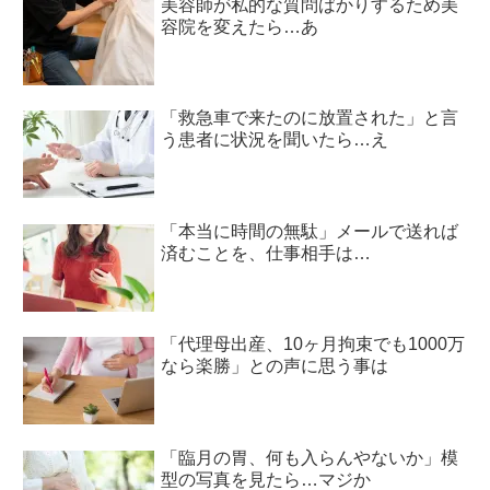
美容師が私的な質問ばかりするため美
容院を変えたら…あ
「救急車で来たのに放置された」と言
う患者に状況を聞いたら…え
「本当に時間の無駄」メールで送れば
済むことを、仕事相手は…
「代理母出産、10ヶ月拘束でも1000万
なら楽勝」との声に思う事は
「臨月の胃、何も入らんやないか」模
型の写真を見たら…マジか