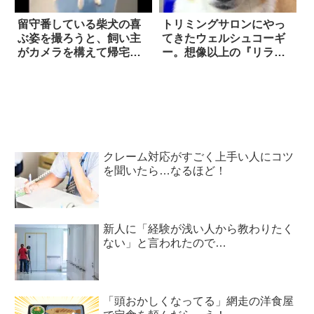
留守番している柴犬の喜
トリミングサロンにやっ
ぶ姿を撮ろうと、飼い主
てきたウェルシュコーギ
がカメラを構えて帰宅す
ー。想像以上の『リラッ
ると…えええええ！？
クスぶり』に…笑った！
クレーム対応がすごく上手い人にコツ
を聞いたら…なるほど！
新人に「経験が浅い人から教わりたく
ない」と言われたので…
「頭おかしくなってる」網走の洋食屋