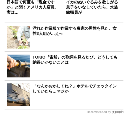
日本語で何度も「現金です
イカのぬいぐるみを欲しがる
か」と聞くアメリカ人店員。
息子をいなしていたら、水族
実は…
館職員が
汚れた作業服で作業する農家の男性を見た、女
性3人組が…えっ
TOKIO『宙船』の歌詞を見るたび、どうしても
納得いかないことは
「なんかおかしくね？」ホテルでチェックイン
していたら…マジか
Recommended by