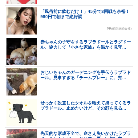
「風俗前に飲むだけ！」45分で3回戦も余裕！
980円で朝まで絶好調
PR(健商株式会社)
赤ちゃんの子守をするラブラドールとラグドー
ル。協力して『小さな家族』を温かく見守...
おじいちゃんのガーデニングを手伝うラブラド
ール。見事すぎる「チームプレー」に、拍...
せっかく設置したタオルを咥えて持ってくるラ
ブラドール。止めたいけど、その顔を見る...
先天的な形成不全で、命さえ失いかけたラブラ