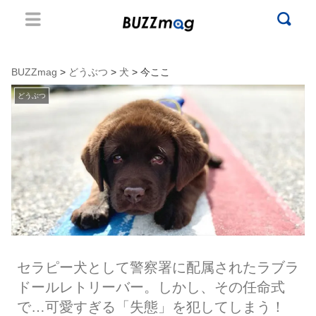
BUZZmag
>
どうぶつ
>
犬
> 今ここ
どうぶつ
セラピー犬として警察署に配属されたラブラ
ドールレトリーバー。しかし、その任命式
で…可愛すぎる「失態」を犯してしまう！