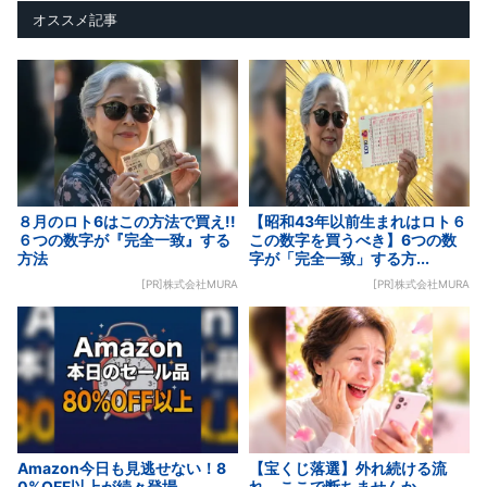
オススメ記事
８月のロト6はこの方法で買え!!
【昭和43年以前生まれはロト６
６つの数字が『完全一致』する
この数字を買うべき】6つの数
方法
字が「完全一致」する方...
[PR]株式会社MURA
[PR]株式会社MURA
Amazon今日も見逃せない！8
【宝くじ落選】外れ続ける流
0%OFF以上が続々登場
れ、ここで断ちませんか