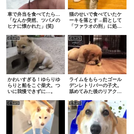
車で弁当を食べてたら…
猫のせいで食べていたケ
「なんか突然、ツバメの
ーキを落とす→罰として
ヒナに懐かれた」(笑)
「ファラオの刑」に処し
た結果…(笑)
どうぶつ
どうぶつ
かわいすぎる！ゆらりゆ
ライムをもらったゴール
らりと船をこぐ柴犬。つ
デンレトリバーの子犬。
いに我慢できずに…。
舐めてみた後のリアクシ
ョンに…ごめん笑った！
どうぶつ
どうぶつ