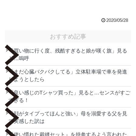
2020/05/28
おすすめ記事
「買い物に行く度、残酷すぎると娘が嘆く旗」見る
と…嗚呼
「まだ心臓バクバクしてる」立体駐車場で車を発進
しようとしたら
「良い感じのTシャツ買った」見ると…センスがすご
すぎる！
「顔がタイプってほんと強い」母を溺愛する父を見
て実感した訳は
『使い慣れた裁縫セット』を持参するよう言われた