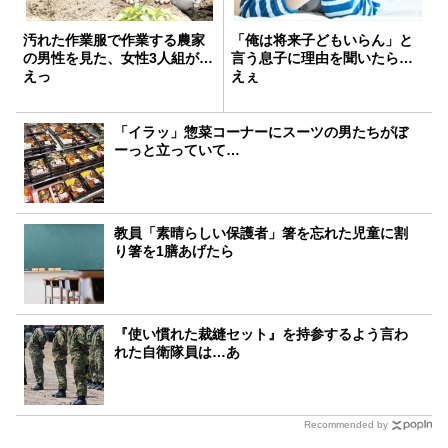
汚れた作業服で作業する農家
「俺は将来子どもいらん」と
の男性を見た、女性3人組が…
言う息子に理由を聞いたら…
えっ
えぇ
「イラッ」惣菜コーナーにスーツの男たちがぼ
ーっと立っていて…
教員「素晴らしい保護者」箸を忘れた児童に割
り箸を1膳あげたら
『使い慣れた裁縫セット』を持参するよう言わ
れた自衛隊員は…あ
Recommended by