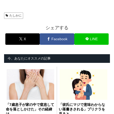
たしかに
シェアする
X
Facebook
LINE
今、あなたにオススメの記事
「7歳息子が家の中で窒息して
「彼氏にマジで意味わからな
命を落としかけた」その経緯
い落書きされる」プリクラを
は…
見ると…