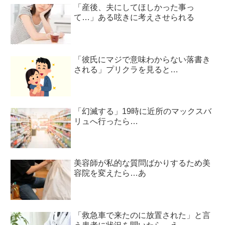
「産後、夫にしてほしかった事っ
て…」ある呟きに考えさせられる
「彼氏にマジで意味わからない落書き
される」プリクラを見ると…
「幻滅する」19時に近所のマックスバ
リュへ行ったら…
美容師が私的な質問ばかりするため美
容院を変えたら…あ
「救急車で来たのに放置された」と言