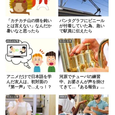
「カチカチ山の狸を鈍い
パンタグラフにビニール
とは言えない」なんだか
が付着していた為、急い
暑いなと思ったら
で駅員に伝えたら
生活と仕事
生活と仕事
アニメだけで日本語を学
河原でチューバの練習
んだ友人は、初対面の
中、お婆さんが声を掛け
『第一声』で…えっ！？
てきて…『ある報告』に
感激
生活と仕事
体験談