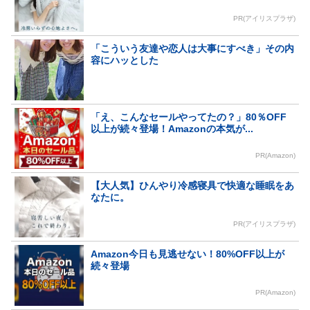
PR(アイリスプラザ)
「こういう友達や恋人は大事にすべき」その内
容にハッとした
「え、こんなセールやってたの？」80％OFF
以上が続々登場！Amazonの本気が...
PR(Amazon)
【大人気】ひんやり冷感寝具で快適な睡眠をあ
なたに。
PR(アイリスプラザ)
Amazon今日も見逃せない！80%OFF以上が
続々登場
PR(Amazon)