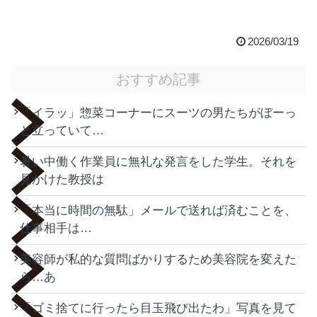
2026/03/19
おすすめ記事
「イラッ」惣菜コーナーにスーツの男たちがぼーっ
と立っていて…
暑い中働く作業員に無礼な発言をした学生。それを
見かけた教授は
「本当に時間の無駄」メールで送れば済むことを、
仕事相手は…
美容師が私的な質問ばかりするため美容院を変えた
ら…あ
「ゴミ捨てに行ったら目玉飛び出たわ」写真を見て