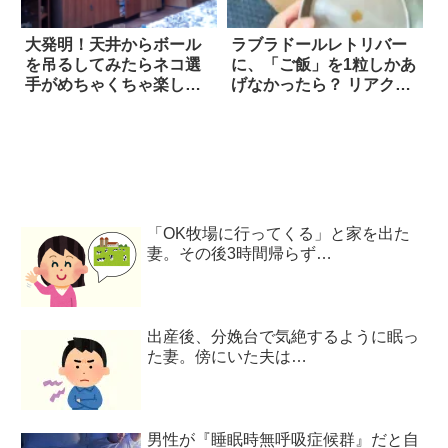
大発明！天井からボール
ラブラドールレトリバー
を吊るしてみたらネコ選
に、「ご飯」を1粒しかあ
手がめちゃくちゃ楽しそ
げなかったら？ リアクシ
う
ョンに…笑った！
「OK牧場に行ってくる」と家を出た
妻。その後3時間帰らず…
出産後、分娩台で気絶するように眠っ
た妻。傍にいた夫は…
男性が『睡眠時無呼吸症候群』だと自