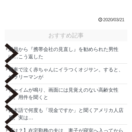
2020/03/21
おすすめ記事
店員から『携帯会社の見直し』を勧められた男性
は…こう返した
電車で泣く赤ちゃんにイラつくオジサン。すると、
サラリーマンが
チャイムが鳴り、画面には見覚えのない高齢女性
が。用件を聞くと
日本語で何度も「現金ですか」と聞くアメリカ人店
員。実は…
【は？】在宅勤務の夫は、妻子が寝室へ入ってから