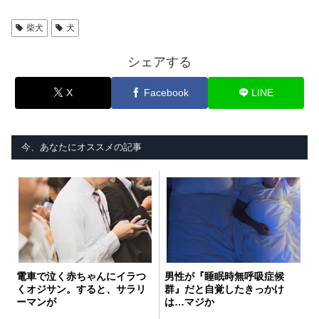
柴犬
犬
シェアする
X
Facebook
LINE
今、あなたにオススメの記事
電車で泣く赤ちゃんにイラつ
男性が『睡眠時無呼吸症候
くオジサン。すると、サラリ
群』だと自覚したきっかけ
ーマンが
は…マジか