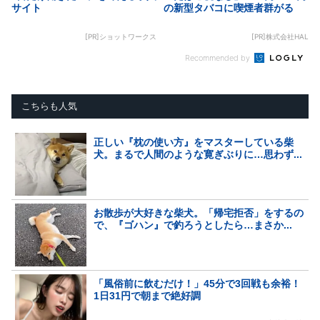
サイト
の新型タバコに喫煙者群がる
[PR]ショットワークス
[PR]株式会社HAL
Recommended by
こちらも人気
正しい『枕の使い方』をマスターしている柴
犬。まるで人間のような寛ぎぶりに…思わず...
お散歩が大好きな柴犬。「帰宅拒否」をするの
で、『ゴハン』で釣ろうとしたら…まさか...
「風俗前に飲むだけ！」45分で3回戦も余裕！
1日31円で朝まで絶好調