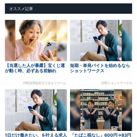
オススメ記事
【当選した人が暴露】宝くじ運
短期・単発バイトを始めるなら
が動く時、必ずある前触れ
ショットワークス
[PR]合同会社デジタルファーム
[PR]ショットワークス
1日だけ働きたい、を叶える求人
「たばこ税なし」600円→83円