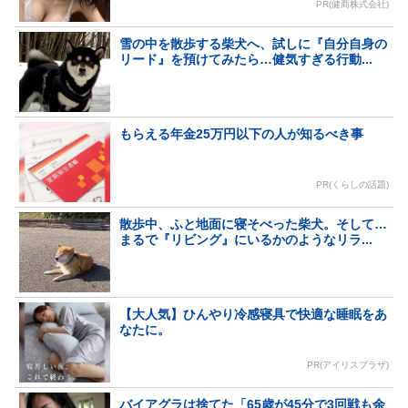
PR(健商株式会社)
雪の中を散歩する柴犬へ、試しに『自分自身の
リード』を預けてみたら…健気すぎる行動...
もらえる年金25万円以下の人が知るべき事
PR(くらしの話題)
散歩中、ふと地面に寝そべった柴犬。そして…
まるで『リビング』にいるかのようなリラ...
【大人気】ひんやり冷感寝具で快適な睡眠をあ
なたに。
PR(アイリスプラザ)
バイアグラは捨てた「65歳が45分で3回戦も余