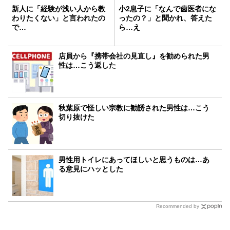
新人に「経験が浅い人から教
小2息子に「なんで歯医者にな
わりたくない」と言われたの
ったの？」と聞かれ、答えた
で…
ら…え
店員から『携帯会社の見直し』を勧められた男
性は…こう返した
秋葉原で怪しい宗教に勧誘された男性は…こう
切り抜けた
男性用トイレにあってほしいと思うものは…あ
る意見にハッとした
Recommended by