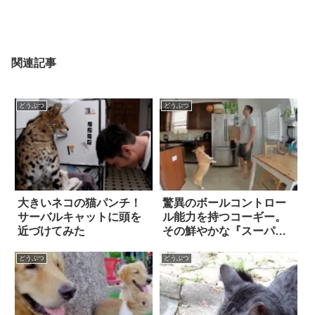
関連記事
どうぶつ
どうぶつ
大きいネコの猫パンチ！
驚異のボールコントロー
サーバルキャットに頭を
ル能力を持つコーギー。
近づけてみた
その鮮やかな『スーパー
プレイ』に…目が釘付
け！
どうぶつ
どうぶつ