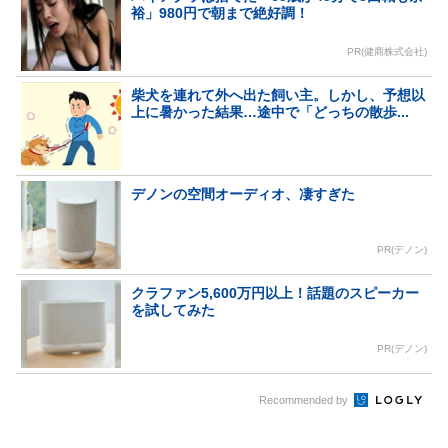
裕」980円で朝まで絶好調！
PR(健商株式会社)
柴犬を連れて外へ出た飼い主。しかし、予想以
上に暑かった結果…途中で「どっちの散歩...
デノンの空間オーディオ、凄すぎた
PR(デノン)
クラファン5,600万円以上！話題のスピーカー
を試してみた
PR(デノン)
Recommended by