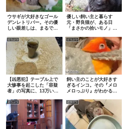
ウサギが大好きなゴール
優しい飼い主と暮らす
デンレトリバー。その優
元・野良猫が、ある日
しい眼差しは、まるで
「まさかの拾いモノ」を
『我が子を見守る母』の
咥えてきた！
よう
どうぶつ
どうぶつ
【凶悪犯】テーブル上で
飼い主のことが大好きす
大惨事を起こした「容疑
ぎるインコ。その『メロ
者」の写真に、13万いい
メロっぷり』がわかる行
ね！！
動に…思わず胸キュン！
どうぶつ
どうぶつ