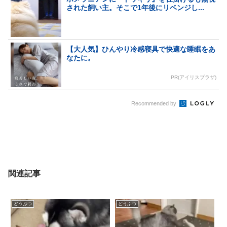
された飼い主。そこで1年後にリベンジし...
【大人気】ひんやり冷感寝具で快適な睡眠をあ
なたに。
PR(アイリスプラザ)
Recommended by
関連記事
どうぶつ
どうぶつ