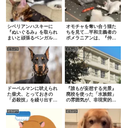
シベリアンハスキーに
オモチャを奪い合う猫た
『ぬいぐるみ』を取られ
ちを見て…平和主義者の
まいと頑張るベンガル
ポメラニアンは、『仲裁
猫。気になる勝負の行方
役』を買って出た！？
は…？
どうぶつ
どうぶつ
ドーベルマンに吠えられ
『誰もが妄想する光景』
た柴犬、とっておきの
廃校を使った「水族館」
「必殺技」を繰り出す
の雰囲気が、非現実的す
(笑)！
ぎてビビる！
どうぶつ
どうぶつ