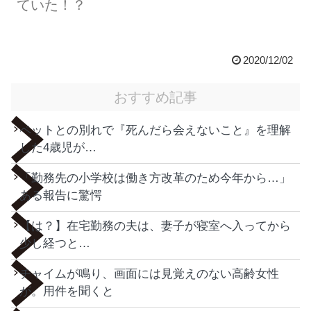
ていた！？
2020/12/02
おすすめ記事
ペットとの別れで『死んだら会えないこと』を理解
した4歳児が…
「勤務先の小学校は働き方改革のため今年から…」
ある報告に驚愕
【は？】在宅勤務の夫は、妻子が寝室へ入ってから
少し経つと…
チャイムが鳴り、画面には見覚えのない高齢女性
が。用件を聞くと