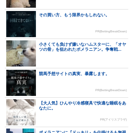
その買い方、もう限界かもしれない。
PR(BettingBreakDown)
小さくても負けず嫌いなハムスターに、「オヤ
ツの骨」を狙われたポメラニアン。争奪戦...
競馬予想サイトの真実、暴露します。
PR(BettingBreakDown)
【大人気】ひんやり冷感寝具で快適な睡眠をあ
なたに。
PR(アイリスプラザ)
ポメラニアンに『ドッキリ』を仕掛けるも無視