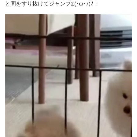
と間をすり抜けてジャンプΣ(･ω･ﾉ)ﾉ！