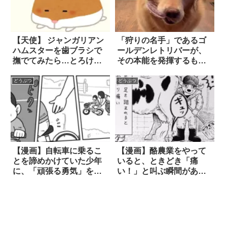
【天使】 ジャンガリアン
「狩りの名手」であるゴ
ハムスターを歯ブラシで
ールデンレトリバーが、
撫でてみたら…とろけた
その本能を発揮するも…
表情に思わず胸キュン！
やっぱりこうなった！？
どうぶつ
どうぶつ
【漫画】自転車に乗るこ
【漫画】酪農業をやって
とを諦めかけていた少年
いると、ときどき「痛
に、「頑張る勇気」をく
い！」と叫ぶ瞬間がある
れたのは？ 4枚
4枚