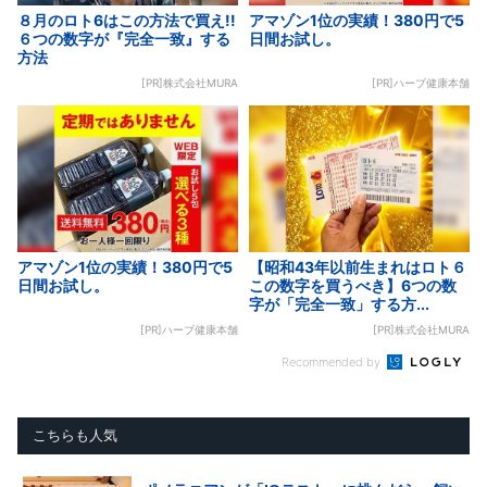
８月のロト6はこの方法で買え!!
アマゾン1位の実績！380円で5
６つの数字が『完全一致』する
日間お試し。
方法
[PR]株式会社MURA
[PR]ハーブ健康本舗
アマゾン1位の実績！380円で5
【昭和43年以前生まれはロト６
日間お試し。
この数字を買うべき】6つの数
字が「完全一致」する方...
[PR]ハーブ健康本舗
[PR]株式会社MURA
Recommended by
こちらも人気