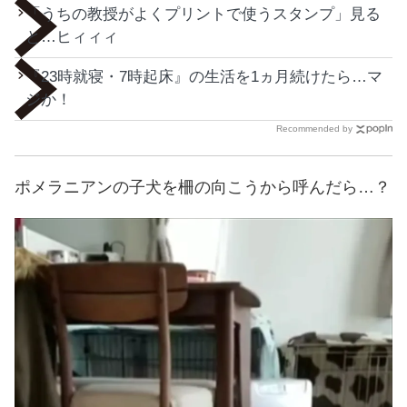
「うちの教授がよくプリントで使うスタンプ」見る
と…ヒィィィ
『23時就寝・7時起床』の生活を1ヵ月続けたら…マ
ジか！
Recommended by
ポメラニアンの子犬を柵の向こうから呼んだら…？