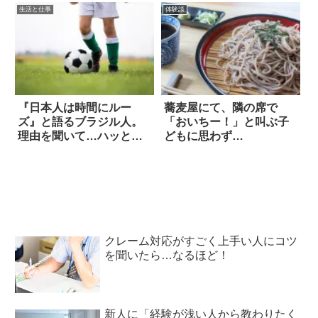
生活と仕事
体験談
『日本人は時間にルー
蕎麦屋にて、隣の席で
ズ』と語るブラジル人。
「おいちー！」と叫ぶ子
理由を聞いて…ハッとし
どもに思わず…
た！
クレーム対応がすごく上手い人にコツ
を聞いたら…なるほど！
新人に「経験が浅い人から教わりたく