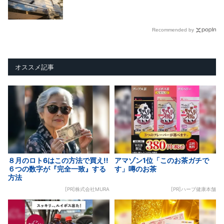
Recommended by
オススメ記事
８月のロト6はこの方法で買え!!
アマゾン1位「このお茶ガチで
６つの数字が『完全一致』する
す」噂のお茶
方法
[PR]株式会社MURA
[PR]ハーブ健康本舗