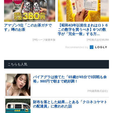
アマゾン1位「このお茶ガチで
【昭和43年以前生まれはロト６
す」噂のお茶
この数字を買うべき】6つの数
字が「完全一致」する方...
[PR]ハーブ健康本舗
[PR]株式会社MURA
Recommended by
こちらも人気
バイアグラは捨てた「65歳が45分で3回戦も余
裕」980円で朝まで絶好調！
PR(健商株式会社)
財布を落とした結果…とある「クロネコヤマト
の配達員」に救われた話