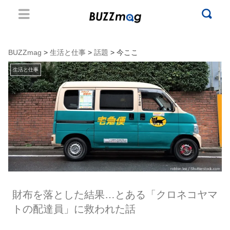
BUZZmag
>
生活と仕事
>
話題
> 今ここ
生活と仕事
財布を落とした結果…とある「クロネコヤマ
トの配達員」に救われた話