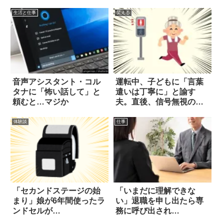
生活と仕事
笑える
音声アシスタント・コル
運転中、子どもに「言葉
タナに「怖い話して」と
遣いは丁寧に」と諭す
頼むと…マジか
夫。直後、信号無視の老
婆を轢きかけると
体験談
仕事
「セカンドステージの始
「いまだに理解できな
まり」娘が6年間使ったラ
い」退職を申し出たら専
ンドセルが…
務に呼び出され…