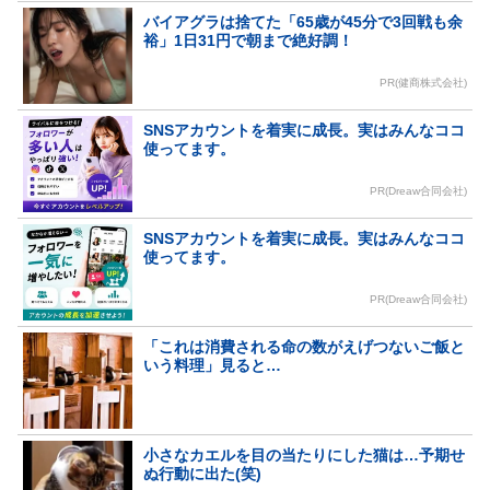
バイアグラは捨てた「65歳が45分で3回戦も余
裕」1日31円で朝まで絶好調！
PR(健商株式会社)
SNSアカウントを着実に成長。実はみんなココ
使ってます。
PR(Dreaw合同会社)
SNSアカウントを着実に成長。実はみんなココ
使ってます。
PR(Dreaw合同会社)
「これは消費される命の数がえげつないご飯と
いう料理」見ると…
小さなカエルを目の当たりにした猫は…予期せ
ぬ行動に出た(笑)