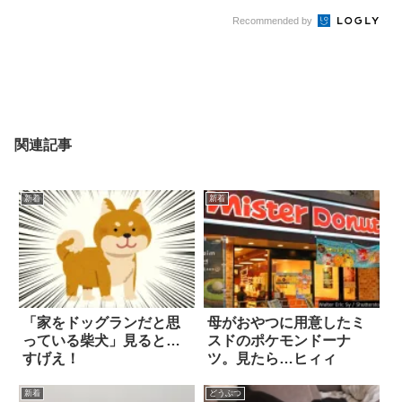
Recommended by
関連記事
新着
新着
「家をドッグランだと思
母がおやつに用意したミ
っている柴犬」見ると…
スドのポケモンドーナ
すげえ！
ツ。見たら…ヒィィ
新着
どうぶつ