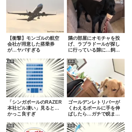
【衝撃】モンゴルの航空
隣の部屋にオモチャを投
会社が用意した搭乗券
げ、ラブラドールが探し
が…ヤバすぎる
に行っている隙に…飼い
主が『ちょっぴり雑な隠
れんぼ』を挑んだ結
新着
新着
果！？
「シンガポールのRAZER
ゴールデンレトリバーが
本社ビル凄い」見ると…
くわえるボールに手を伸
かっこ良すぎ
ばしたら…ガチで睨まれ
てしまった
新着
新着