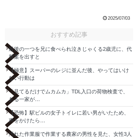
2025/07/03
おすすめ記事
最後の一つを兄に食べられ泣きじゃくる2歳児に、代
替案を出すと
【極意】スーパーのレジに並んだ後、やってはいけ
ない行動は
「見てるだけでムカムカ」TDL入口の荷物検査で、
ある一家が…
【恐怖】駅ビルの女子トイレに若い男がいたため、
声をかけたら…
汚れた作業服で作業する農家の男性を見た、女性3人