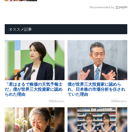
Recommended by
オススメ記事
「君はまるで株価の天気予報士
僕が世界三大投資家に認めら
だ」僕が世界三大投資家に認め
れ、日本株の市場分析を任され
られた理由
ていた理由
[PR]Acoco.
[PR]Acoco.