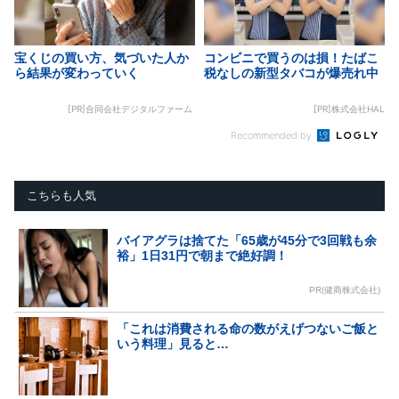
宝くじの買い方、気づいた人か
コンビニで買うのは損！たばこ
ら結果が変わっていく
税なしの新型タバコが爆売れ中
[PR]合同会社デジタルファーム
[PR]株式会社HAL
Recommended by
こちらも人気
バイアグラは捨てた「65歳が45分で3回戦も余
裕」1日31円で朝まで絶好調！
PR(健商株式会社)
「これは消費される命の数がえげつないご飯と
いう料理」見ると…