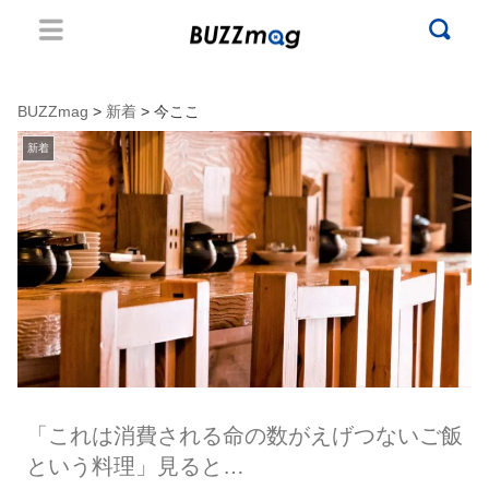
BUZZmag
>
新着
> 今ここ
新着
「これは消費される命の数がえげつないご飯
という料理」見ると…