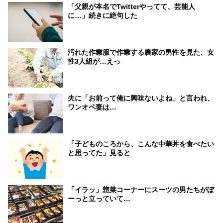
「父親が本名でTwitterやってて、芸能人
に…」続きに絶句した
汚れた作業服で作業する農家の男性を見た、女
性3人組が…えっ
夫に「お前って俺に興味ないよね」と言われ、
ワンオペ妻は…
「子どものころから、こんな中華丼を食べたい
と思ってた」見ると
「イラッ」惣菜コーナーにスーツの男たちがぼ
ーっと立っていて…