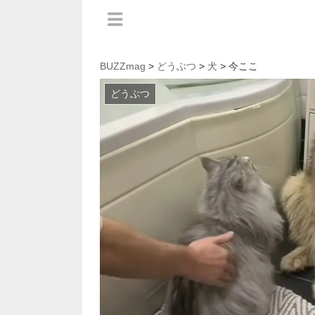
BUZZmag
>
どうぶつ
>
犬
> 今ここ
どうぶつ