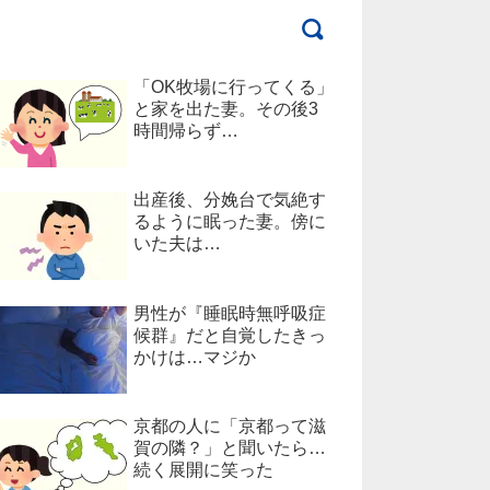
「OK牧場に行ってくる」
と家を出た妻。その後3
時間帰らず…
出産後、分娩台で気絶す
るように眠った妻。傍に
いた夫は…
男性が『睡眠時無呼吸症
候群』だと自覚したきっ
かけは…マジか
京都の人に「京都って滋
賀の隣？」と聞いたら…
続く展開に笑った