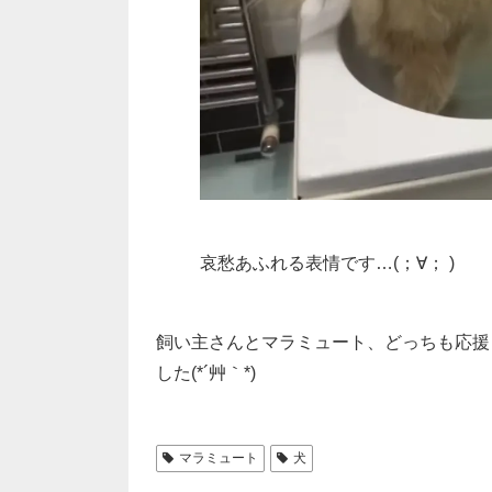
哀愁あふれる表情です…(；∀； )
飼い主さんとマラミュート、どっちも応援
した(*´艸｀*)
マラミュート
犬