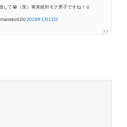
して😭（笑）将来絶対モテ男子ですね！☺️
aneko416)
2019年1月11日