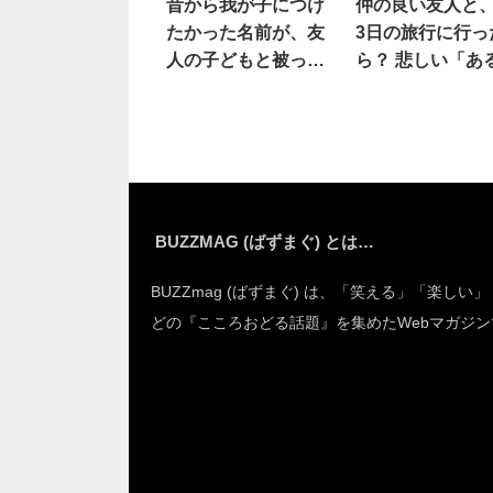
昔から我が子につけ
仲の良い友人と、
たかった名前が、友
3日の旅行に行っ
人の子どもと被っ
ら？ 悲しい「あ
た。コレは諦めるべ
る」に同情の声
き？
到
BUZZMAG (ばずまぐ) とは…
BUZZmag (ばずまぐ) は、「笑える」「楽しい
どの『こころおどる話題』を集めたWebマガジン