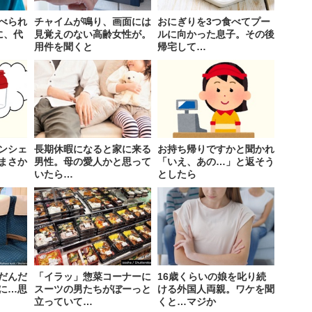
べられ
チャイムが鳴り、画面には
おにぎりを3つ食べてプー
に、代
見覚えのない高齢女性が。
ルに向かった息子。その後
用件を聞くと
帰宅して…
ンシェ
長期休暇になると家に来る
お持ち帰りですかと聞かれ
まさか
男性。母の愛人かと思って
「いえ、あの…」と返そう
いたら…
としたら
だんだ
「イラッ」惣菜コーナーに
16歳くらいの娘を叱り続
に…思
スーツの男たちがぼーっと
ける外国人両親。ワケを聞
立っていて…
くと…マジか