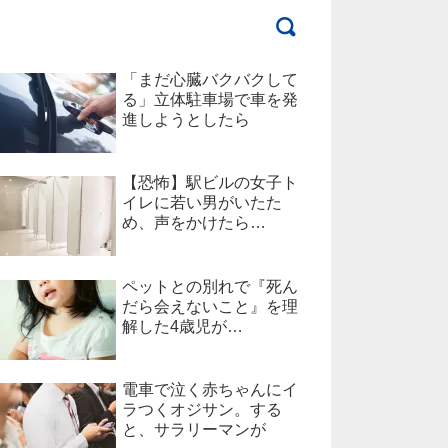
「まだ心臓バクバクして
る」立体駐車場で車を発
進しようとしたら
【恐怖】駅ビルの女子ト
イレに若い男がいたた
め、声をかけたら…
ペットとの別れで『死ん
だら会えないこと』を理
解した4歳児が…
電車で泣く赤ちゃんにイ
ラつくオジサン。する
と、サラリーマンが