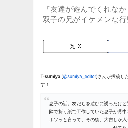
『友達が遊んでくれなか
双子の兄がイケメンな行
X
T-sumiya
(
@sumiya_editor
)さんが投稿し
す！
息子の話。友だちを遊びに誘ったけど
隣で折り紙で工作していた息子が背中
ボソッと言って、その後、大吉しか入
せてた