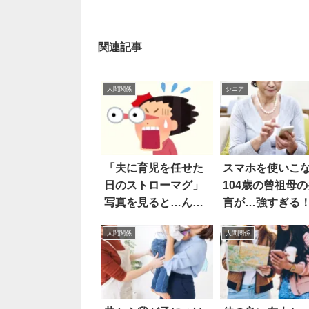
関連記事
人間関係
シニア
「夫に育児を任せた
スマホを使いこ
日のストローマグ」
104歳の曾祖母の
写真を見ると…ん
言が…強すぎる
ん？
人間関係
人間関係