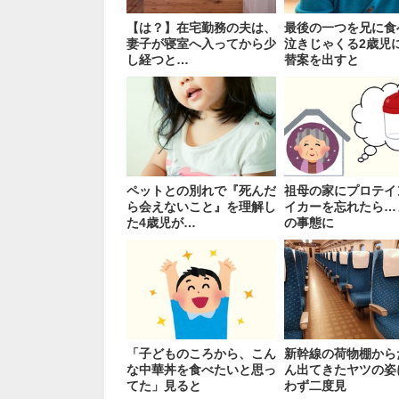
【は？】在宅勤務の夫は、
最後の一つを兄に食
妻子が寝室へ入ってから少
泣きじゃくる2歳児
し経つと…
替案を出すと
ペットとの別れで『死んだ
祖母の家にプロテイ
ら会えないこと』を理解し
イカーを忘れたら…
た4歳児が…
の事態に
「子どものころから、こん
新幹線の荷物棚から
な中華丼を食べたいと思っ
ん出てきたヤツの姿
てた」見ると
わず二度見