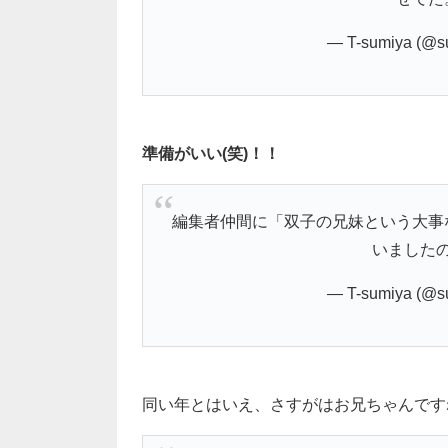
— T-sumiya (@s
準備がいい(笑)！！
編集者仲間に「双子の兄妹という大事
いました
— T-sumiya (@s
同い年とはいえ、さすがはお兄ちゃんですね(