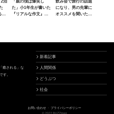
2泊
「親の僕は爆笑し
飲み会で旅行の話題
た
た」小1年生が書いた
になり、男の先輩に
るあ
『リアルな作文』
オススメを聞いた
が殺
が…おもしろい！
ら…え
新着記事
」「癒される」な
人間関係
です。
どうぶつ
社会
お問い合わせ
・
プライバシーポリシー
©
2022
BUZZmag