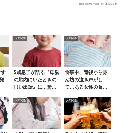
Recommended by
人間関係
人間関係
なす
5歳息子が語る『母親
食事中、背後から赤
発
の胎内にいたときの
ん坊の泣き声がし
！
思い出話』に…驚い
て…ある女性の葛藤
た
に笑った
人間関係
人間関係