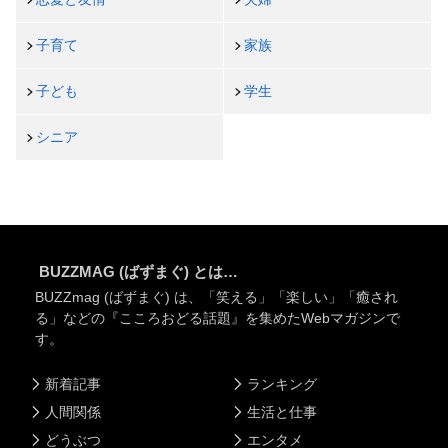
子育て
家族
子ども
学生
シニア
BUZZMAG (ばずまぐ) とは…
BUZZmag (ばずまぐ) は、「笑える」「楽しい」「癒され
る」などの『こころおどる話題』を集めたWebマガジンで
す。
新着記事
ランキング
人間関係
生活と仕事
どうぶつ
エンタメ