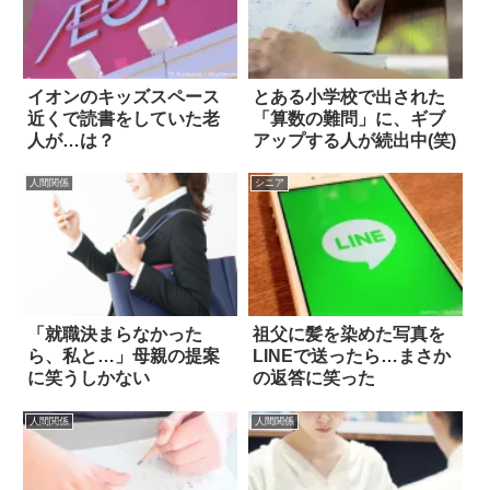
イオンのキッズスペース
とある小学校で出された
近くで読書をしていた老
「算数の難問」に、ギブ
人が…は？
アップする人が続出中(笑)
人間関係
シニア
「就職決まらなかった
祖父に髪を染めた写真を
ら、私と…」母親の提案
LINEで送ったら…まさか
に笑うしかない
の返答に笑った
人間関係
人間関係