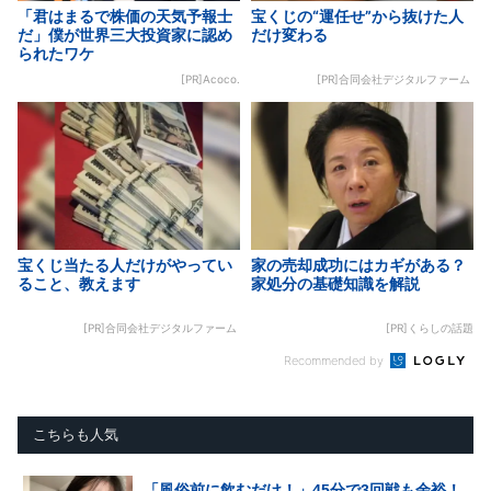
「君はまるで株価の天気予報士
宝くじの“運任せ”から抜けた人
だ」僕が世界三大投資家に認め
だけ変わる
られたワケ
[PR]Acoco.
[PR]合同会社デジタルファーム
宝くじ当たる人だけがやってい
家の売却成功にはカギがある？
ること、教えます
家処分の基礎知識を解説
[PR]合同会社デジタルファーム
[PR]くらしの話題
Recommended by
こちらも人気
「風俗前に飲むだけ！」45分で3回戦も余裕！