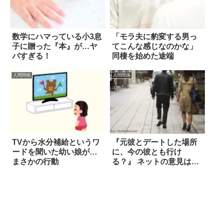
数学にハマっている小3息
「モラ夫に豹変する男っ
子に贈った『本』が…ヤ
てこんな感じなのかな」
バすぎる！
同棲を始めた途端
人間関係
人間関係
TVから水分補給というワ
『元彼とデートした場所
ードを聞いた幼い娘が…
に、今の彼とも行け
まさかの行動
る？』 ネットの意見は…