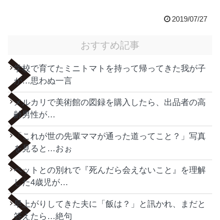
2019/07/27
おすすめ記事
学校で育てたミニトマトを持って帰ってきた我が子
が…思わぬ一言
メルカリで美術館の図録を購入したら、出品者の高
齢男性が…
「これが世の先輩ママが通った道ってこと？」写真
を見ると…おぉ
ペットとの別れで『死んだら会えないこと』を理解
した4歳児が…
早上がりしてきた夫に「飯は？」と訊かれ、まだと
答えたら…絶句