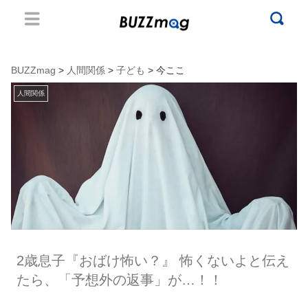
BUZZmag
>
人間関係
>
子ども
> 今ここ
人間関係
2歳息子『おばけ怖い？』 怖くないよと伝え
たら、「予想外の返事」が…！！