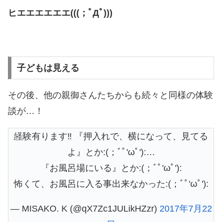
ヒエエエエエエ(((；ﾟДﾟ)))
子どもは見える
その後、他の親御さんたちからも続々と同様の体験
談が…！
経験有ります‼︎ 『押入れで、横になって、見てる
よ』とか:(；ﾞﾟ'ωﾟ'):…
『お風呂場にいる』とか:(；ﾞﾟ'ωﾟ'):
怖くて、お風呂に入る事出来なかった:(；ﾞﾟ'ωﾟ'):
— MISAKO. K (@qX7Zc1JULikHZzr)
2017年7月22