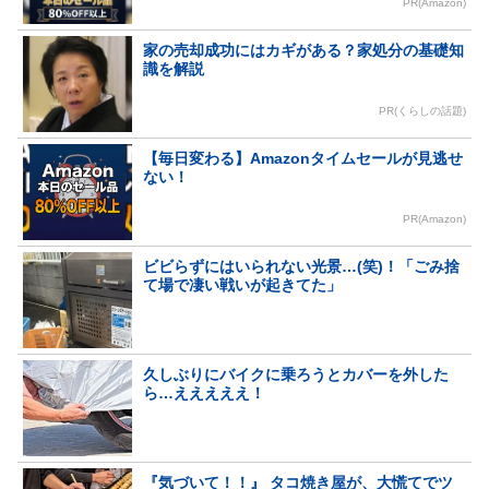
PR(Amazon)
家の売却成功にはカギがある？家処分の基礎知
識を解説
PR(くらしの話題)
【毎日変わる】Amazonタイムセールが見逃せ
ない！
PR(Amazon)
ビビらずにはいられない光景…(笑)！「ごみ捨
て場で凄い戦いが起きてた」
久しぶりにバイクに乗ろうとカバーを外した
ら…えええええ！
『気づいて！！』 タコ焼き屋が、大慌てでツ