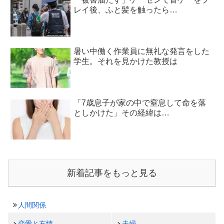
レイ後、ふと髪を触ったら…
暑い中働く作業員に無礼な発言をした
学生。それを見かけた教授は
「7歳息子が家の中で窒息して命を落
としかけた」その経緯は…
新着記事をもっと見る
人間関係
恋愛と友情
夫婦