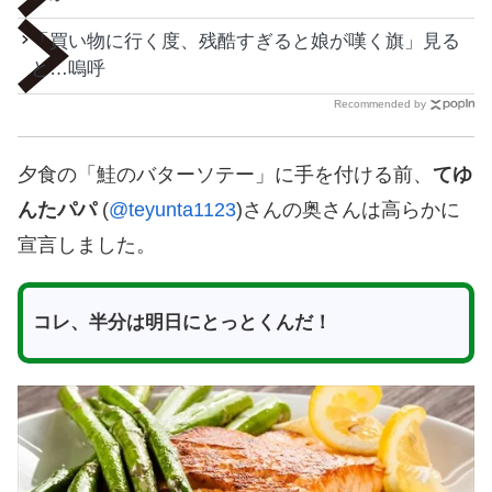
「買い物に行く度、残酷すぎると娘が嘆く旗」見る
と…嗚呼
Recommended by
夕食の「鮭のバターソテー」に手を付ける前、
てゆ
んたパパ
(
@teyunta1123
)さんの奥さんは高らかに
宣言しました。
コレ、半分は明日にとっとくんだ！