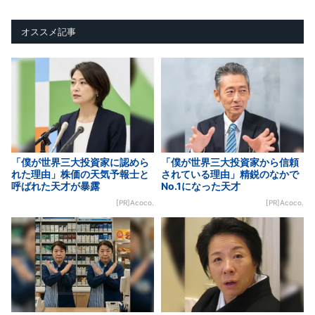
オススメ記事
「僕が世界三大投資家に認めら
「僕が世界三大投資家から信頼
れた理由」株価の天気予報士と
されている理由」精鋭のなかで
呼ばれた天才が暴露
No.1になった天才
[PR]Acoco.
[PR]Acoco.