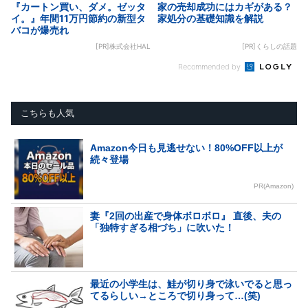
『カートン買い、ダメ。ゼッタ
家の売却成功にはカギがある？
イ。』年間11万円節約の新型タ
家処分の基礎知識を解説
バコが爆売れ
[PR]株式会社HAL
[PR]くらしの話題
Recommended by
こちらも人気
Amazon今日も見逃せない！80%OFF以上が
続々登場
PR(Amazon)
妻『2回の出産で身体ボロボロ』 直後、夫の
「独特すぎる相づち」に吹いた！
最近の小学生は、鮭が切り身で泳いでると思っ
てるらしい→ところで切り身って…(笑)