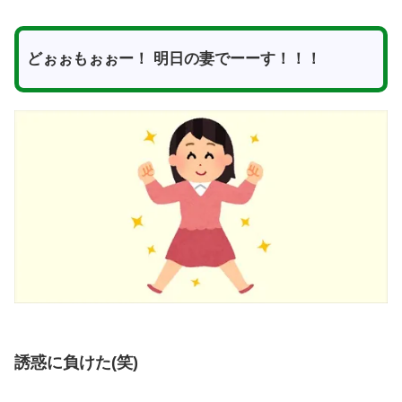
どぉぉもぉぉー！ 明日の妻でーーす！！！
誘惑に負けた(笑)