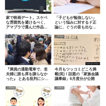
家で映画デート。スケベ
「子どもが勉強しない」
な雰囲気を避けるべく、
という悩みに対するド正
アマプラで選んだ作品
論に、ぐうの音も出な
は…
い…！
シニア
人間関係
『満員の通勤電車で、老
今月もツッコミどころ満
夫婦に誰も席を譲らなか
載(笑)！話題の「家族会議
った』 とある批判にシビ
議事録」6月度分が公開
アな声が殺到
人間関係
人間関係