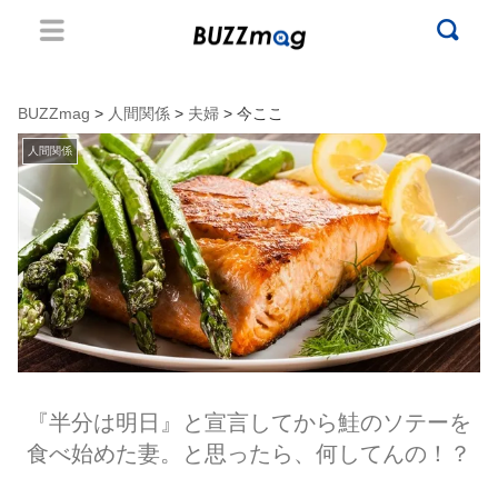
BUZZmag
>
人間関係
>
夫婦
> 今ここ
人間関係
『半分は明日』と宣言してから鮭のソテーを
食べ始めた妻。と思ったら、何してんの！？