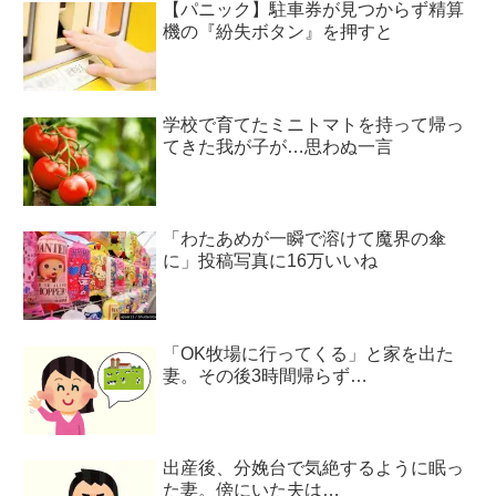
【パニック】駐車券が見つからず精算
機の『紛失ボタン』を押すと
学校で育てたミニトマトを持って帰っ
てきた我が子が…思わぬ一言
「わたあめが一瞬で溶けて魔界の傘
に」投稿写真に16万いいね
「OK牧場に行ってくる」と家を出た
妻。その後3時間帰らず…
出産後、分娩台で気絶するように眠っ
た妻。傍にいた夫は…