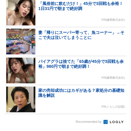
「風俗前に飲むだけ！」45分で3回戦も余裕！
1日31円で朝まで絶好調
PR(健商株式会社)
妻「帰りにスーパー寄って、魚コーナー」→そ
こで夫は泣いてしまうことに
バイアグラは捨てた「65歳が45分で3回戦も余
裕」980円で朝まで絶好調！
PR(健商株式会社)
家の売却成功にはカギがある？家処分の基礎知
識を解説
PR(くらしの話題)
Recommended by