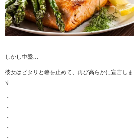
しかし中盤…
彼女はピタリと箸を止めて、再び高らかに宣言しま
す
・
・
・
・
・