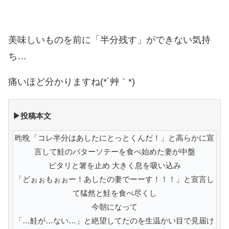
美味しいものを前に「半分残す」ができない気持
ち…
痛いほど分かりますね(*´艸｀*)
▶投稿本文
昨晩「コレ半分はあしたにとっとくんだ！」と高らかに宣
言して鮭のバターソテーを食べ始めた妻が中盤
ピタリと箸を止め 大きく息を吸い込み
「どぉぉもぉぉー！あしたの妻でーーす！！！」と宣言し
て猛然と鮭を食べ尽くし
今朝になって
「…鮭が…ない…」と絶望してたのを生温かい目で見届け