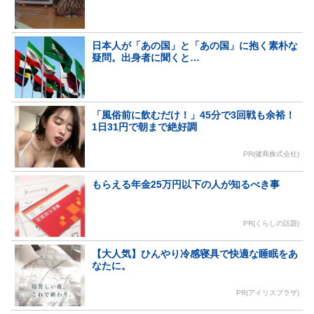
日本人が「あの国」と「あの国」に抱く素朴な
疑問。出身者に聞くと…
「風俗前に飲むだけ！」45分で3回戦も余裕！
1日31円で朝まで絶好調
PR(健商株式会社)
もらえる年金25万円以下の人が知るべき事
PR(くらしの話題)
【大人気】ひんやり冷感寝具で快適な睡眠をあ
なたに。
PR(アイリスプラザ)