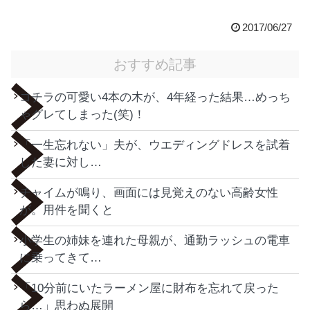
2017/06/27
おすすめ記事
コチラの可愛い4本の木が、4年経った結果…めっち
ゃグレてしまった(笑)！
「一生忘れない」夫が、ウエディングドレスを試着
した妻に対し…
チャイムが鳴り、画面には見覚えのない高齢女性
が。用件を聞くと
小学生の姉妹を連れた母親が、通勤ラッシュの電車
に乗ってきて…
「10分前にいたラーメン屋に財布を忘れて戻った
ら…」思わぬ展開