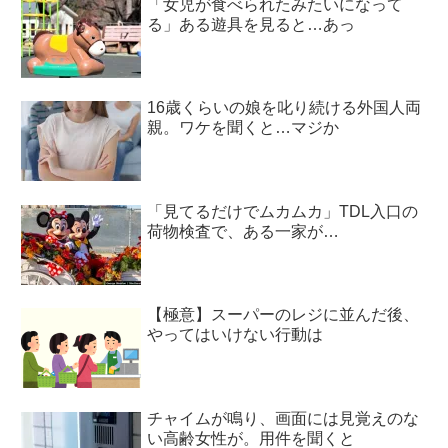
「女児が食べられたみたいになって
る」ある遊具を見ると…あっ
16歳くらいの娘を叱り続ける外国人両
親。ワケを聞くと…マジか
「見てるだけでムカムカ」TDL入口の
荷物検査で、ある一家が…
【極意】スーパーのレジに並んだ後、
やってはいけない行動は
チャイムが鳴り、画面には見覚えのな
い高齢女性が。用件を聞くと