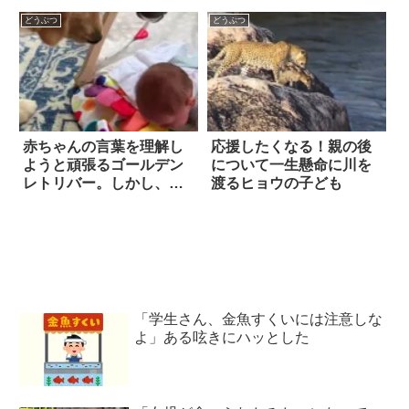
(笑)
どうぶつ
どうぶつ
赤ちゃんの言葉を理解し
応援したくなる！親の後
ようと頑張るゴールデン
について一生懸命に川を
レトリバー。しかし、や
渡るヒョウの子ども
っぱり聞き取れず…？
「学生さん、金魚すくいには注意しな
よ」ある呟きにハッとした