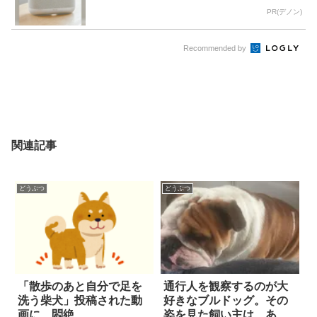
PR(デノン)
Recommended by
関連記事
どうぶつ
どうぶつ
「散歩のあと自分で足を
通行人を観察するのが大
洗う柴犬」投稿された動
好きなブルドッグ。その
画に…悶絶
姿を見た飼い主は…ある