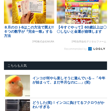
８月のロト6はこの方法で買え!!
【今すぐやって】60歳以上は〇
６つの数字が『完全一致』する
〇しないと金運が崩壊します
方法
[PR]株式会社MURA
[PR]合同会社デジタルファーム
Recommended by
こちらも人気
インコが何やら楽しそうに遊んでいる→「今年
が始まって、まだ半月なのに…」(笑)
どうした(笑)！インコに負けてるフクロウがか
わいすぎる