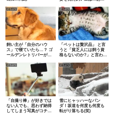
「素晴らしいアイデア」
を思いついてしまっ
どうぶつ
どうぶつ
た！！
飼い主が「自分のハウ
「ペットは贅沢品」 と言
ス」で寝ていたら…？ ゴ
うと「貧乏人には飼う資
ールデンレトリバーが見
格もないのか?」と言われ
せた反応にホッコリ笑っ
るけど…
た
どうぶつ
どうぶつ
「自撮り棒」が好きでは
雪にヒャッハーなパン
ない人でも、思わず納得
ダ！坂道を何度も何度も
してしまう写真がコチラ
転がり落ちる(笑)