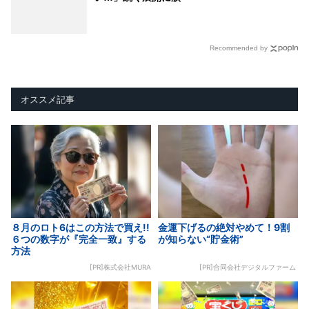
Recommended by
オススメ記事
８月のロト6はこの方法で買え!!
金運下げるの絶対やめて！9割
６つの数字が『完全一致』する
が知らない“貯金術”
方法
[PR]株式会社MURA
[PR]合同会社デジタルファーム