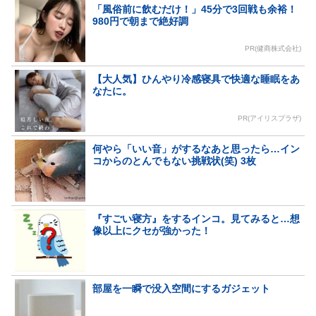
「風俗前に飲むだけ！」45分で3回戦も余裕！
980円で朝まで絶好調
PR(健商株式会社)
【大人気】ひんやり冷感寝具で快適な睡眠をあ
なたに。
PR(アイリスプラザ)
何やら「いい音」がするなあと思ったら…イン
コからのとんでもない挑戦状(笑) 3枚
『すごい寝方』をするインコ。見てみると…想
像以上にクセが強かった！
部屋を一瞬で没入空間にするガジェット