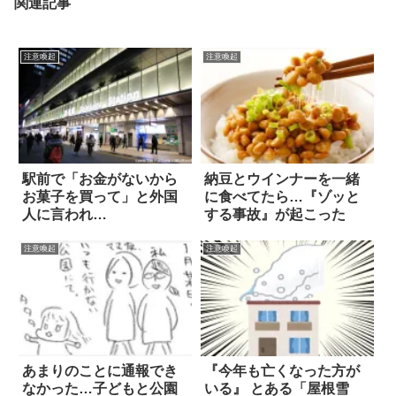
関連記事
注意喚起
注意喚起
駅前で「お金がないから
納豆とウインナーを一緒
お菓子を買って」と外国
に食べてたら…『ゾッと
人に言われ…
する事故』が起こった
注意喚起
注意喚起
あまりのことに通報でき
『今年も亡くなった方が
なかった…子どもと公園
いる』 とある「屋根雪