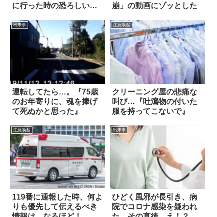
に行った時の恐ろしい体
崩」の動画にゾッとした
験談
出来事
注意喚起
運転してたら…。『75歳
クリーニング屋の悲痛な
のお年寄りに、魂を捧げ
叫び…『吐瀉物の付いた
て死ぬかと思った』
服を持ってこないで』
注意喚起
出来事
119番に通報した時、何よ
ひどく風邪が長引き、病
りも優先して伝えるべき
院でコロナ感染を疑われ
情報は…なるほど！
た。その直後…え！？