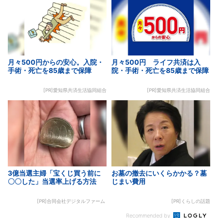
月々500円からの安心。入院・
月々500円 ライフ共済は入
手術・死亡を85歳まで保障
院・手術・死亡を85歳まで保障
[PR]愛知県共済生活協同組合
[PR]愛知県共済生活協同組合
3億当選主婦「宝くじ買う前に
お墓の撤去にいくらかかる？墓
〇〇した」当選率上げる方法
じまい費用
[PR]合同会社デジタルファーム
[PR]くらしの話題
Recommended by