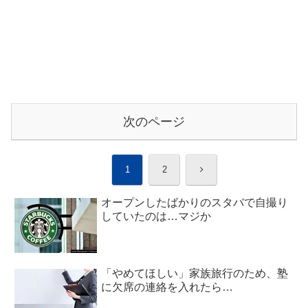
次のページ
次
1
2
へ
オープンしたばかりのスタバで自撮り
していたのは…マジか
「やめてほしい」家族旅行のため、塾
に欠席の連絡を入れたら…