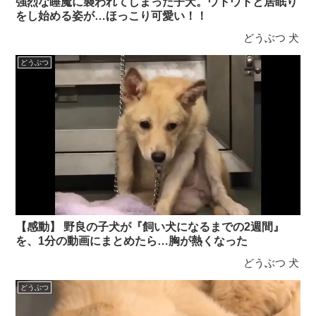
強烈な睡魔に襲われてしまった子犬。ウトウトと居眠り
をし始める姿が…ほっこり可愛い！！
どうぶつ
犬
どうぶつ
【感動】 野良の子犬が『飼い犬になるまでの2週間』
を、1分の動画にまとめたら…胸が熱くなった
どうぶつ
犬
どうぶつ