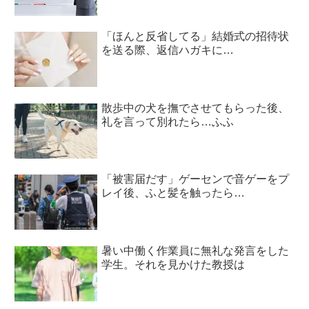
「ほんと反省してる」結婚式の招待状
を送る際、返信ハガキに…
散歩中の犬を撫でさせてもらった後、
礼を言って別れたら…ふふ
「被害届だす」ゲーセンで音ゲーをプ
レイ後、ふと髪を触ったら…
暑い中働く作業員に無礼な発言をした
学生。それを見かけた教授は