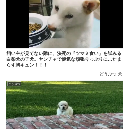
飼い主が見てない隙に、決死の『ツマミ食い』を試みる
白柴犬の子犬。ヤンチャで健気な頑張りっぷりに…たま
らず胸キュン！！！
どうぶつ
犬
どうぶつ