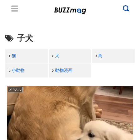
子犬
猫
犬
鳥
小動物
動物漫画
どうぶつ