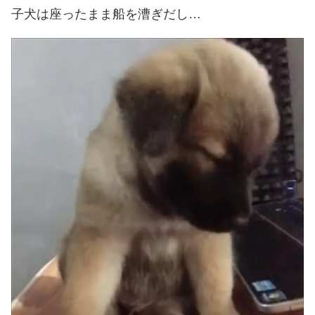
子犬は座ったまま船を漕ぎだし…