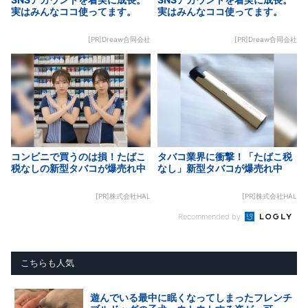
実はみんなココ使ってます。
実はみんなココ使ってます。
[PR]Dreaw合同会社
[PR]Dreaw合同会社
コンビニで買うのは損！たばこ
タバコ業界に衝撃！「たばこ税
税なしの新型タバコが爆売れ中
なし」新型タバコが爆売れ中
[PR]株式会社HAL
[PR]株式会社HAL
Recommended by
こちらも人気
遊んでいる最中に眠くなってしまったフレンチ