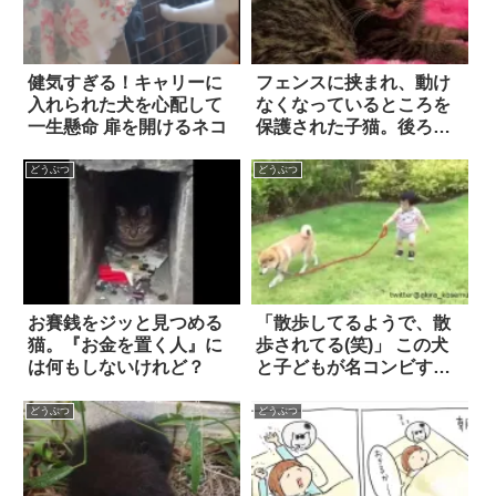
健気すぎる！キャリーに
フェンスに挟まれ、動け
入れられた犬を心配して
なくなっているところを
一生懸命 扉を開けるネコ
保護された子猫。後ろ足
を失ってしまっても…彼
女の勢いは止まらなかっ
どうぶつ
どうぶつ
た！
お賽銭をジッと見つめる
「散歩してるようで、散
猫。『お金を置く人』に
歩されてる(笑)」 この犬
は何もしないけれど？
と子どもが名コンビすぎ
る！
どうぶつ
どうぶつ