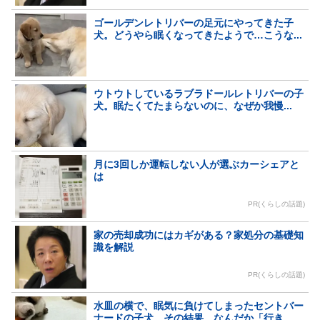
ゴールデンレトリバーの足元にやってきた子
犬。どうやら眠くなってきたようで…こうな...
ウトウトしているラブラドールレトリバーの子
犬。眠たくてたまらないのに、なぜか我慢...
月に3回しか運転しない人が選ぶカーシェアと
は
PR(くらしの話題)
家の売却成功にはカギがある？家処分の基礎知
識を解説
PR(くらしの話題)
水皿の横で、眠気に負けてしまったセントバー
ナードの子犬。その結果…なんだか「行き...