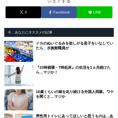
シェアする
X
Facebook
LINE
今、あなたにオススメの記事
イカのぬいぐるみを欲しがる息子をいなしてい
たら、水族館職員が
『23時就寝・7時起床』の生活を1ヵ月続けた
ら…マジか！
16歳くらいの娘を叱り続ける外国人両親。ワケ
を聞くと…マジか
男性用トイレにあってほしいと思うものは…あ