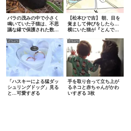
バラの茂みの中で小さく
【松本ひで吉】 朝、目を
鳴いていた子猫は、不思
覚まして伸びをしたら…
議な縁で保護された数ヶ
横にいた猫が『とんでも
月後…まるで黒豹のよう
ないテクニック』を披露
な美しい姿へと変貌を遂
してきた！？
どうぶつ
どうぶつ
げた！
「ハスキーによる猛ダッ
手を取り合って立ち上が
シュリングドッグ」見る
るネコと赤ちゃんがかわ
と…可愛すぎる
いすぎる 3枚