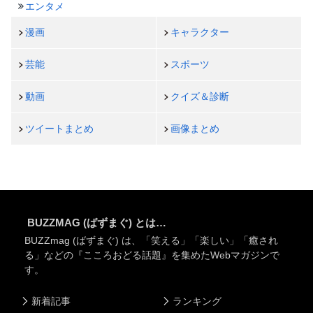
エンタメ
漫画
キャラクター
芸能
スポーツ
動画
クイズ＆診断
ツイートまとめ
画像まとめ
BUZZMAG (ばずまぐ) とは…
BUZZmag (ばずまぐ) は、「笑える」「楽しい」「癒され
る」などの『こころおどる話題』を集めたWebマガジンで
す。
新着記事
ランキング