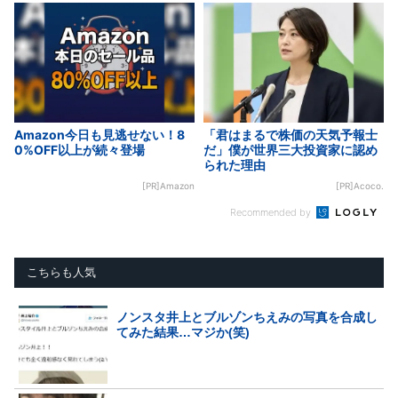
Amazon今日も見逃せない！8
「君はまるで株価の天気予報士
0%OFF以上が続々登場
だ」僕が世界三大投資家に認め
られた理由
[PR]Amazon
[PR]Acoco.
Recommended by
こちらも人気
ノンスタ井上とブルゾンちえみの写真を合成し
てみた結果…マジか(笑)