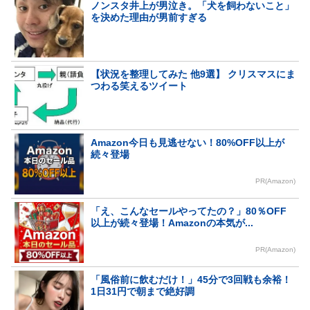
ノンスタ井上が男泣き。「犬を飼わないこと」
を決めた理由が男前すぎる
【状況を整理してみた 他9選】 クリスマスにま
つわる笑えるツイート
Amazon今日も見逃せない！80%OFF以上が
続々登場
PR(Amazon)
「え、こんなセールやってたの？」80％OFF
以上が続々登場！Amazonの本気が...
PR(Amazon)
「風俗前に飲むだけ！」45分で3回戦も余裕！
1日31円で朝まで絶好調