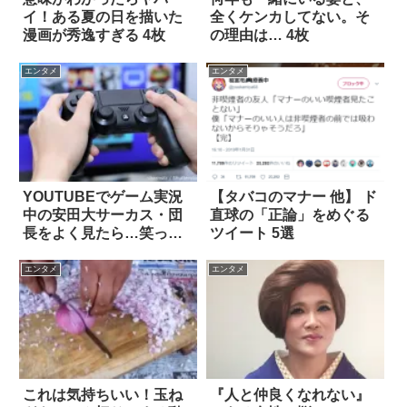
イ！ある夏の日を描いた
全くケンカしてない。そ
漫画が秀逸すぎる 4枚
の理由は… 4枚
エンタメ
エンタメ
YOUTUBEでゲーム実況
【タバコのマナー 他】 ド
中の安田大サーカス・団
直球の「正論」をめぐる
長をよく見たら…笑っ
ツイート 5選
た！！
エンタメ
エンタメ
これは気持ちいい！玉ね
『人と仲良くなれない』