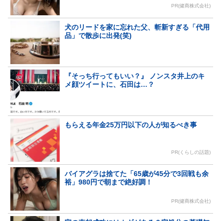
PR(健商株式会社)
犬のリードを家に忘れた父、斬新すぎる「代用
品」で散歩に出発(笑)
『そっち行ってもいい？』 ノンスタ井上のキ
メ顔ツイートに、石田は…？
もらえる年金25万円以下の人が知るべき事
PR(くらしの話題)
バイアグラは捨てた「65歳が45分で3回戦も余
裕」980円で朝まで絶好調！
PR(健商株式会社)