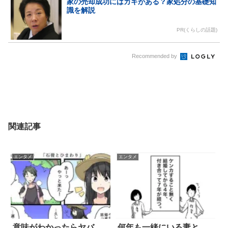
家の売却成功にはカギがある？家処分の基礎知
識を解説
PR(くらしの話題)
Recommended by
関連記事
エンタメ
エンタメ
意味がわかったらヤバ
何年も一緒にいる妻と、