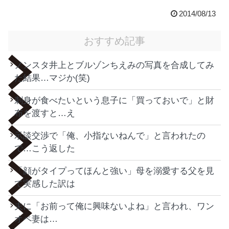
2014/08/13
おすすめ記事
ノンスタ井上とブルゾンちえみの写真を合成してみ
た結果…マジか(笑)
刺身が食べたいという息子に「買っておいで」と財
布を渡すと…え
示談交渉で「俺、小指ないねんで」と言われたの
で…こう返した
「顔がタイプってほんと強い」母を溺愛する父を見
て実感した訳は
夫に「お前って俺に興味ないよね」と言われ、ワン
オペ妻は…