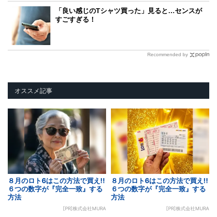
「良い感じのTシャツ買った」見ると…センスが
すごすぎる！
Recommended by
オススメ記事
８月のロト6はこの方法で買え!!
８月のロト6はこの方法で買え!!
６つの数字が『完全一致』する
６つの数字が『完全一致』する
方法
方法
[PR]株式会社MURA
[PR]株式会社MURA