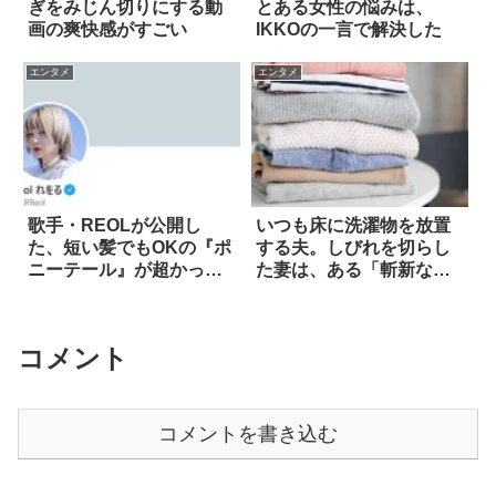
ぎをみじん切りにする動
とある女性の悩みは、
画の爽快感がすごい
IKKOの一言で解決した
エンタメ
エンタメ
歌手・REOLが公開し
いつも床に洗濯物を放置
た、短い髪でもOKの『ポ
する夫。しびれを切らし
ニーテール』が超かっこ
た妻は、ある「斬新な対
いい！
抗策」に出た！
コメント
コメントを書き込む