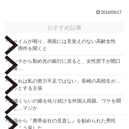
2016/05/17
おすすめ記事
チャイムが鳴り、画面には見覚えのない高齢女性
が。用件を聞くと
ランチから勤め先の銀行に戻ると、女性部下が開口
一番…
「これは私の努力不足ではない」長崎の高校生が…
ハッとする主張
16歳くらいの娘を叱り続ける外国人両親。ワケを聞
くと…マジか
店員から『携帯会社の見直し』を勧められた男性
は…こう返した