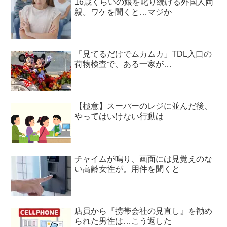
16歳くらいの娘を叱り続ける外国人両
親。ワケを聞くと…マジか
「見てるだけでムカムカ」TDL入口の
荷物検査で、ある一家が…
【極意】スーパーのレジに並んだ後、
やってはいけない行動は
チャイムが鳴り、画面には見覚えのな
い高齢女性が。用件を聞くと
店員から『携帯会社の見直し』を勧め
られた男性は…こう返した