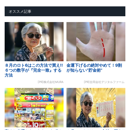
オススメ記事
８月のロト6はこの方法で買え!!
金運下げるの絶対やめて！9割
６つの数字が『完全一致』する
が知らない“貯金術”
方法
[PR]株式会社MURA
[PR]合同会社デジタルファーム