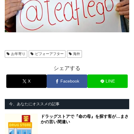
お年寄り
ビフォーアフター
海外
シェアする
X
Facebook
LINE
今、あなたにオススメの記事
ドラッグストアで『命の母』を探す客が…まさ
かの言い間違い