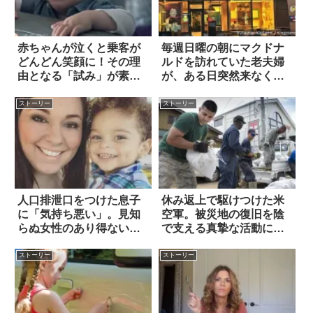
赤ちゃんが泣くと乗客が
毎週日曜の朝にマクドナ
どんどん笑顔に！その理
ルドを訪れていた老夫婦
由となる「試み」が素敵
が、ある日突然来なくな
すぎて泣いた
った。そして…
ストーリー
ストーリー
人口排泄口をつけた息子
休み返上で駆けつけた米
に「気持ち悪い」。見知
空軍。被災地の復旧を陰
らぬ女性のあり得ない言
で支える真摯な活動に頭
葉に母が反論
が下がる
ストーリー
ストーリー