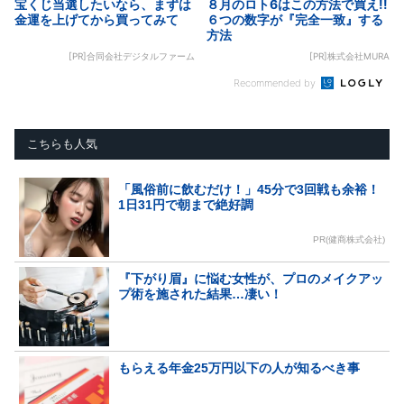
宝くじ当選したいなら、まずは
８月のロト6はこの方法で買え!!
金運を上げてから買ってみて
６つの数字が『完全一致』する
方法
[PR]合同会社デジタルファーム
[PR]株式会社MURA
Recommended by
こちらも人気
「風俗前に飲むだけ！」45分で3回戦も余裕！
1日31円で朝まで絶好調
PR(健商株式会社)
『下がり眉』に悩む女性が、プロのメイクアッ
プ術を施された結果…凄い！
もらえる年金25万円以下の人が知るべき事