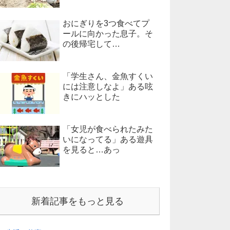
おにぎりを3つ食べてプ
ールに向かった息子。そ
の後帰宅して…
「学生さん、金魚すくい
には注意しなよ」ある呟
きにハッとした
「女児が食べられたみた
いになってる」ある遊具
を見ると…あっ
新着記事をもっと見る