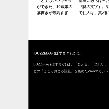
「とてもいいキャラ
部屋に散らばっ
ができた」10歳娘の
『謎の文字』。
落書きが最高すぎ
て住人は、真相
る！
づいた！！
BUZZMAG (ばずまぐ) とは…
BUZZmag (ばずまぐ) は、「笑える」「楽しい
どの『こころおどる話題』を集めたWebマガジン