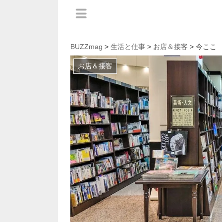
BUZZmag
>
生活と仕事
>
お店＆接客
> 今ここ
お店＆接客