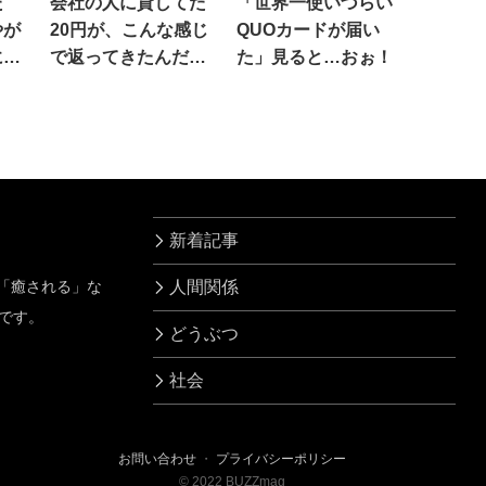
た
会社の人に貸してた
「世界一使いづらい
やが
20円が、こんな感じ
QUOカードが届い
に気
で返ってきたんだけ
た」見ると…おぉ！
ど(笑)
新着記事
」「癒される」な
人間関係
です。
どうぶつ
社会
お問い合わせ
・
プライバシーポリシー
©
2022
BUZZmag