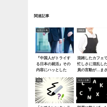
関連記事
生活と仕事
体験談
『中国人がトライす
混雑したカフェ
る日本の就活』その
忙しさに混乱し
内容にハッとした
員の言動が…ま
すぎる
作品
生活と仕事