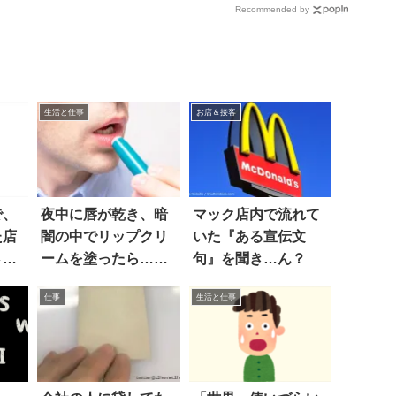
Recommended by
生活と仕事
お店＆接客
で、
夜中に唇が乾き、暗
マック店内で流れて
た店
闇の中でリップクリ
いた『ある宣伝文
さか
ームを塗ったら…え
句』を聞き…ん？
っ
仕事
生活と仕事