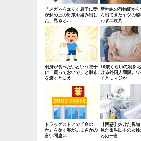
「メガネを無くす息子に妻
新幹線の荷物棚から
が斜め上の対策を編み出し
ん出てきたヤツの姿
た」見ると…
わず二度見
刺身が食べたいという息子
16歳くらいの娘を
に「買っておいで」と財布
ける外国人両親。ワ
を渡すと…え
くと…マジか
ドラッグストアで『命の
【困惑】抜けた親知
母』を探す客が…まさかの
見た歯科助手の女性
言い間違い
わぬ一言