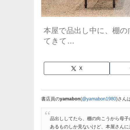
本屋で品出し中に、棚の
てきて…
X
書店員の
yamabon
(
@yamabon1980
)さん
品出ししてたら、棚の向こうから母子
あるものしか見ないけど、本屋さんに