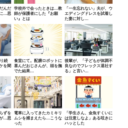
だんだ
学校外で会ったときは…教
「一生忘れない」夫が、ウ
に…思
師が保護者にした『お願
エディングドレスを試着し
い』とは
た妻に対し…
叱り続
食堂にて。配膳ロボットに
後輩が、「子どもが体調不
ケを聞
喜んだおじさんが、頭を撫
良なのでフレックス退社す
でた結果…
る」と言い…
らずを
電車に入ってきたカミキリ
「学生さん、金魚すくいに
が…思
ムシを捕まえたら…こうな
は注意しなよ」ある呟きに
った
ハッとした