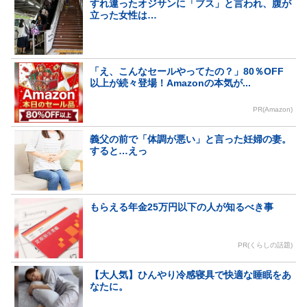
すれ違ったオジサンに「ブス」と言われ、腹が
立った女性は…
「え、こんなセールやってたの？」80％OFF
以上が続々登場！Amazonの本気が...
PR(Amazon)
義父の前で「体調が悪い」と言った妊婦の妻。
すると…えっ
もらえる年金25万円以下の人が知るべき事
PR(くらしの話題)
【大人気】ひんやり冷感寝具で快適な睡眠をあ
なたに。