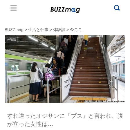
BUZZmag
>
生活と仕事
>
体験談
> 今ここ
体験談
すれ違ったオジサンに「ブス」と言われ、腹
が立った女性は…