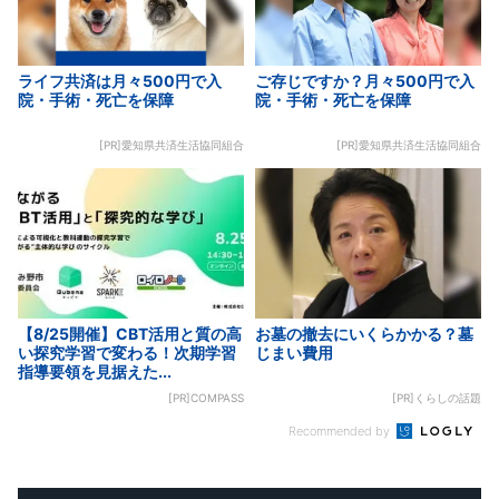
ライフ共済は月々500円で入
ご存じですか？月々500円で入
院・手術・死亡を保障
院・手術・死亡を保障
[PR]愛知県共済生活協同組合
[PR]愛知県共済生活協同組合
【8/25開催】CBT活用と質の高
お墓の撤去にいくらかかる？墓
い探究学習で変わる！次期学習
じまい費用
指導要領を見据えた...
[PR]COMPASS
[PR]くらしの話題
Recommended by