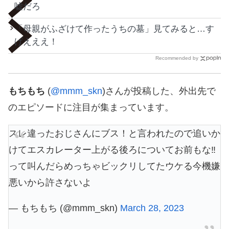
嘘だろ
「母親がふざけて作ったうちの墓」見てみると…す
げえええ！
Recommended by
もちもち
(
@mmm_skn
)さんが投稿した、外出先で
のエピソードに注目が集まっています。
スレ違ったおじさんにブス！と言われたので追いか
けてエスカレーター上がる後ろについてお前もな‼️
って叫んだらめっちゃビックリしてたウケる今機嫌
悪いから許さないよ
— もちもち (@mmm_skn)
March 28, 2023