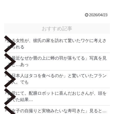
2026/04/23
おすすめ記事
ある女性が、彼氏の家を訪れて驚いたワケに考えさ
せられる
「最近なぜか畳の上に蝉の羽が落ちてる」写真を見
ると…あっ
「日本人はタコを食べるのか」と驚いていたフラン
ス人。でも
食堂にて。配膳ロボットに喜んだおじさんが、頭を
撫でた結果…
「女子の自撮りと実物みたいな寿司きた」見ると…