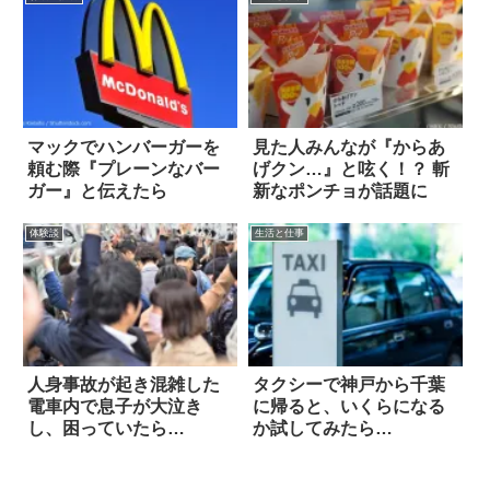
マックでハンバーガーを
見た人みんなが『からあ
頼む際『プレーンなバー
げクン…』と呟く！？ 斬
ガー』と伝えたら
新なポンチョが話題に
体験談
生活と仕事
人身事故が起き混雑した
タクシーで神戸から千葉
電車内で息子が大泣き
に帰ると、いくらになる
し、困っていたら…
か試してみたら…