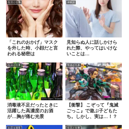
生活と仕事
体験談
「これのおかげ」マスク
見知らぬ人に話しかけら
を外した時、小顔だと言
れた際、やってはいけな
われる秘密は
いことは…
生活と仕事
生活と仕事
消毒液不足だったときに
【衝撃】 こぞって『鬼滅
活躍した高濃度のお酒
ごっこ』で遊ぶ子どもた
が…胸が痛む光景
ち。しかし、実は…！？
お店＆接客
生活と仕事