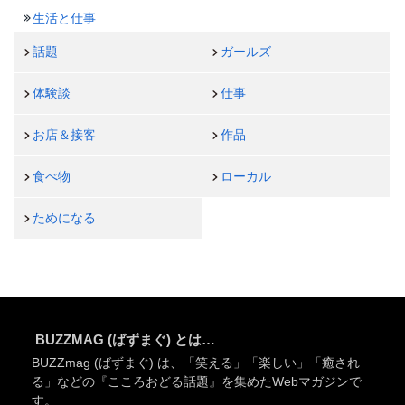
生活と仕事
話題
ガールズ
体験談
仕事
お店＆接客
作品
食べ物
ローカル
ためになる
BUZZMAG (ばずまぐ) とは…
BUZZmag (ばずまぐ) は、「笑える」「楽しい」「癒され
る」などの『こころおどる話題』を集めたWebマガジンで
す。