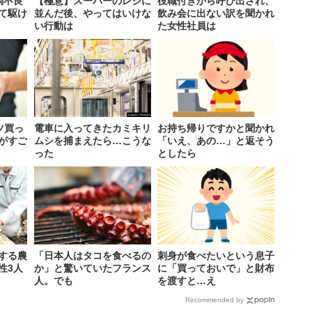
調不良
【極意】スーパーのレジに
役職付きから呼び出され、
て駆け
並んだ後、やってはいけな
飲み会に出ない訳を聞かれ
い行動は
た女性社員は
ツ買っ
電車に入ってきたカミキリ
お持ち帰りですかと聞かれ
がすご
ムシを捕まえたら…こうな
「いえ、あの…」と返そう
った
としたら
する農
「日本人はタコを食べるの
刺身が食べたいという息子
性3人
か」と驚いていたフランス
に「買っておいで」と財布
人。でも
を渡すと…え
Recommended by