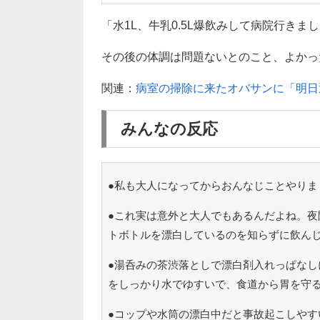
「水1L、牛乳0.5L爆飲みして病院行き
その後の体調は問題ないとのこと、よかったです
関連：
病室の掃除に来たオバサンに「明日
みんなの反応
●私も大人になってからおんなじことやりま
●これ実は意外と大人でもあるんだよね。夜
トボトルを漂白しているのを知らずに飲ん
●湯呑みの茶渋落としで漂白剤入れっぱなし
をしっかり水でゆすいで、食道から胃を守
●コップや水筒の漂白中だと事故起こしやす