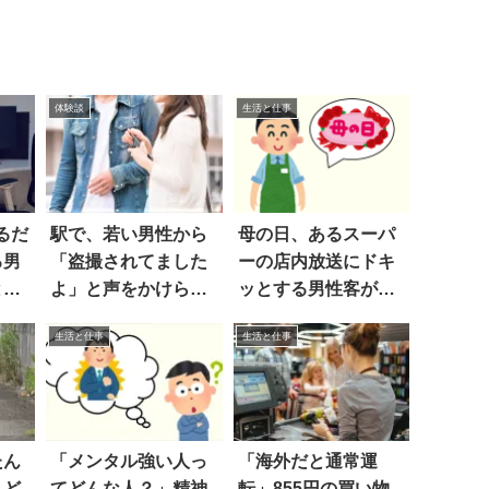
体験談
生活と仕事
るだ
駅で、若い男性から
母の日、あるスーパ
る男
「盗撮されてました
ーの店内放送にドキ
とし
よ」と声をかけら
ッとする男性客が続
れ…
出
生活と仕事
生活と仕事
たん
「メンタル強い人っ
「海外だと通常運
…ど
てどんな人？」精神
転」855円の買い物