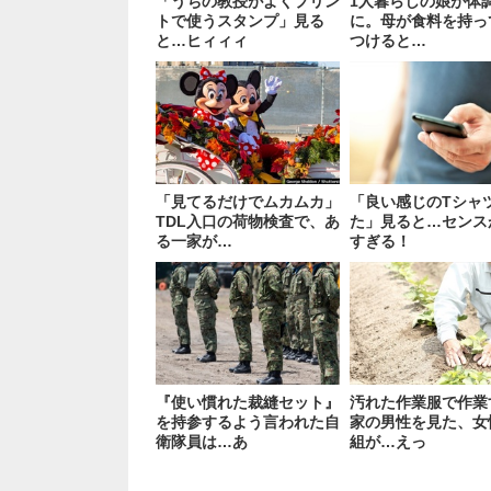
「うちの教授がよくプリン
1人暮らしの娘が体
トで使うスタンプ」見る
に。母が食料を持っ
と…ヒィィィ
つけると…
「見てるだけでムカムカ」
「良い感じのTシャ
TDL入口の荷物検査で、あ
た」見ると…センス
る一家が…
すぎる！
『使い慣れた裁縫セット』
汚れた作業服で作業
を持参するよう言われた自
家の男性を見た、女
衛隊員は…あ
組が…えっ