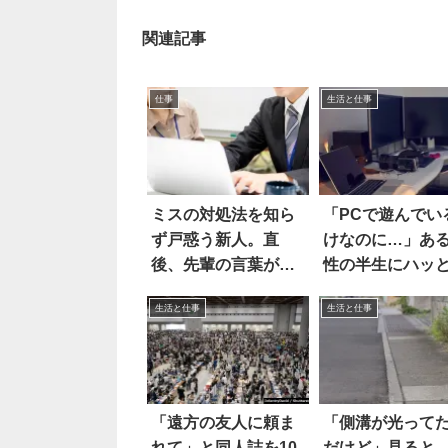
関連記事
仕事
生活と仕事
ミスの対処法を知ら
「PCで遊んでい
ず戸惑う新人。直
けなのに…」あ
後、先輩の言葉がカ
性の半生にハッ
ッコ良すぎた
た
生活と仕事
生活と仕事
「遠方の友人に頼ま
「側溝が光って
れて」と同人誌を10
だけど」見ると