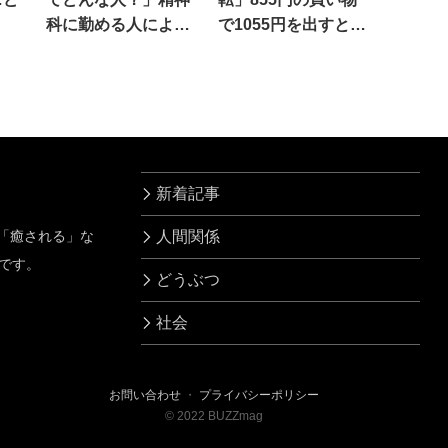
科に勤める人による
で1055円を出すと、
と…
お釣りが
新着記事
」「癒される」な
人間関係
です。
どうぶつ
社会
お問い合わせ
・
プライバシーポリシー
©
2022
BUZZmag