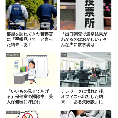
部屋を訪ねてきた警察官
「出口調査で選挙結果が
に「手帳見せて」と言っ
わかるのはおかしい」そ
た結果…あ！
んな声に数学者は
生活と仕事
仕事
「いいもの見せてあげ
テレワークに慣れた後、
る」保健室の掃除中、美
オフィスへ出社した結
人保健医に呼ばれ…
果…「ある失敗談」に泣
いた
生活と仕事
仕事