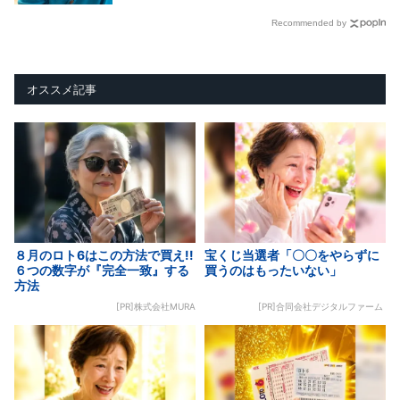
Recommended by
オススメ記事
８月のロト6はこの方法で買え!!
宝くじ当選者「〇〇をやらずに
６つの数字が『完全一致』する
買うのはもったいない」
方法
[PR]株式会社MURA
[PR]合同会社デジタルファーム