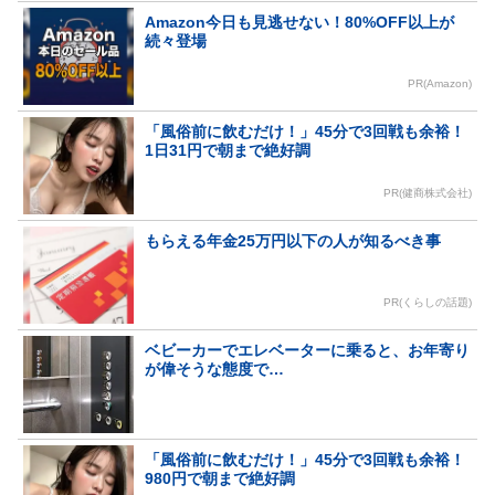
Amazon今日も見逃せない！80%OFF以上が
続々登場
PR(Amazon)
「風俗前に飲むだけ！」45分で3回戦も余裕！
1日31円で朝まで絶好調
PR(健商株式会社)
もらえる年金25万円以下の人が知るべき事
PR(くらしの話題)
ベビーカーでエレベーターに乗ると、お年寄り
が偉そうな態度で…
「風俗前に飲むだけ！」45分で3回戦も余裕！
980円で朝まで絶好調