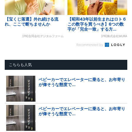
【宝くじ落選】外れ続ける流
【昭和43年以前生まれはロト６
れ、ここで断ちませんか
この数字を買うべき】6つの数
字が「完全一致」する方...
[PR]合同会社デジタルファーム
[PR]株式会社MURA
Recommended by
こちらも人気
ベビーカーでエレベーターに乗ると、お年寄り
が偉そうな態度で…
ベビーカーでエレベーターに乗ると、お年寄り
が偉そうな態度で…