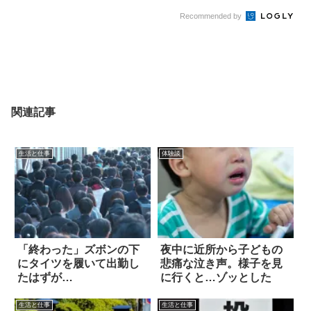
Recommended by
関連記事
生活と仕事
体験談
「終わった」ズボンの下
夜中に近所から子どもの
にタイツを履いて出勤し
悲痛な泣き声。様子を見
たはずが…
に行くと…ゾッとした
生活と仕事
生活と仕事