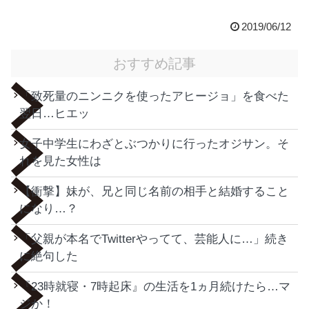
2019/06/12
おすすめ記事
「致死量のニンニクを使ったアヒージョ」を食べた
翌日…ヒエッ
女子中学生にわざとぶつかりに行ったオジサン。そ
れを見た女性は
【衝撃】妹が、兄と同じ名前の相手と結婚すること
になり…？
「父親が本名でTwitterやってて、芸能人に…」続き
に絶句した
『23時就寝・7時起床』の生活を1ヵ月続けたら…マ
ジか！