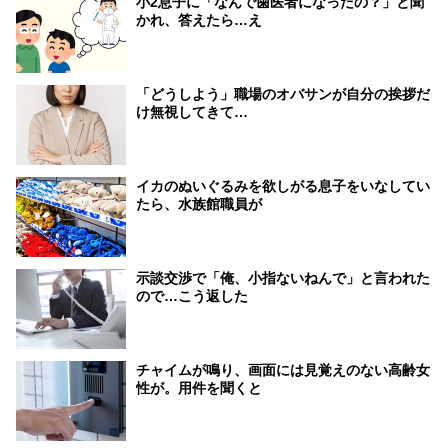
小2息子に「なんで歯医者になったの？」と聞
かれ、答えたら…え
「どうしよう」職場のオバサンが自分の挨拶だ
け無視してきて…
イカのぬいぐるみを欲しがる息子をいなしてい
たら、水族館職員が
示談交渉で「俺、小指ないねんで」と言われた
ので…こう返した
チャイムが鳴り、画面には見覚えのない高齢女
性が。用件を聞くと