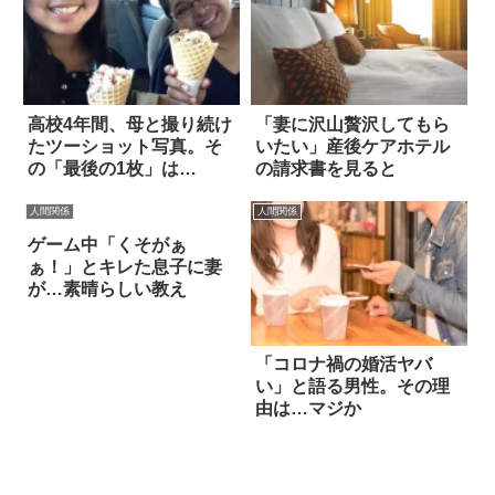
高校4年間、母と撮り続け
「妻に沢山贅沢してもら
たツーショット写真。そ
いたい」産後ケアホテル
の「最後の1枚」は…
の請求書を見ると
人間関係
人間関係
ゲーム中「くそがぁ
ぁ！」とキレた息子に妻
が…素晴らしい教え
「コロナ禍の婚活ヤバ
い」と語る男性。その理
由は…マジか