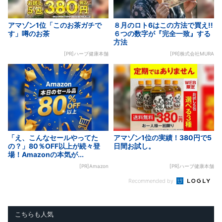
アマゾン1位「このお茶ガチで
８月のロト6はこの方法で買え!!
す」噂のお茶
６つの数字が『完全一致』する
方法
[PR]ハーブ健康本舗
[PR]株式会社MURA
「え、こんなセールやってた
アマゾン1位の実績！380円で5
の？」80％OFF以上が続々登
日間お試し。
場！Amazonの本気が...
[PR]Amazon
[PR]ハーブ健康本舗
Recommended by
こちらも人気