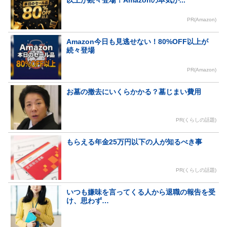
以上が続々登場！Amazonの本気が...
PR(Amazon)
Amazon今日も見逃せない！80%OFF以上が
続々登場
PR(Amazon)
お墓の撤去にいくらかかる？墓じまい費用
PR(くらしの話題)
もらえる年金25万円以下の人が知るべき事
PR(くらしの話題)
いつも嫌味を言ってくる人から退職の報告を受
け、思わず…