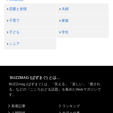
恋愛と友情
夫婦
子育て
家族
子ども
学生
シニア
BUZZMAG (ばずまぐ) とは…
BUZZmag (ばずまぐ) は、「笑える」「楽しい」「癒され
る」などの『こころおどる話題』を集めたWebマガジンで
す。
新着記事
ランキング