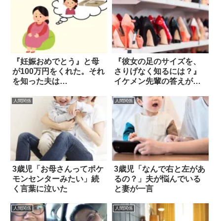
『妊娠おめでとう』と母
『彼女の足のサイズを、
が100万円をくれた。それ
さりげなく知るには？』
を知った夫は…
イケメン先輩の答えがス
ゴすぎた！！
人間関係
人間関係
3歳児「お母さんってポケ
3歳児「なんで右と左があ
モンセンターみたい」続
るの？」夫が悩んでいる
く言葉に泣いた
と妻が一言
人間関係
人間関係