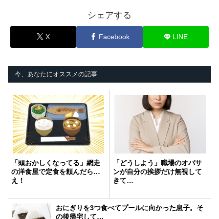
シェアする
X
Facebook
LINE
今、あなたにオススメの記事
「頭おかしくなってる」網走
「どうしよう」職場のオバサ
の洋食屋で定食を頼んだら…
ンが自分の挨拶だけ無視して
え！
きて…
おにぎりを3つ食べてプールに向かった息子。そ
の後帰宅して…