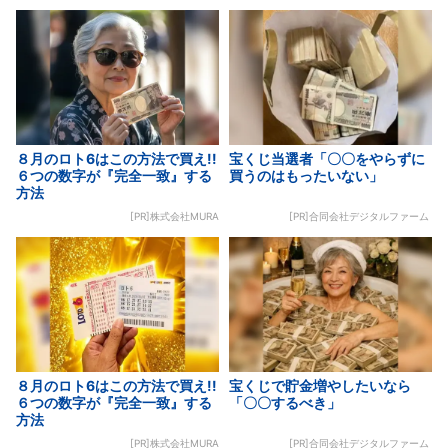
８月のロト6はこの方法で買え!!
宝くじ当選者「〇〇をやらずに
６つの数字が『完全一致』する
買うのはもったいない」
方法
[PR]株式会社MURA
[PR]合同会社デジタルファーム
８月のロト6はこの方法で買え!!
宝くじで貯金増やしたいなら
６つの数字が『完全一致』する
「〇〇するべき」
方法
[PR]株式会社MURA
[PR]合同会社デジタルファーム