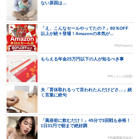
ない原因は…
「え、こんなセールやってたの？」80％OFF
以上が続々登場！Amazonの本気が...
PR(Amazon)
もらえる年金25万円以下の人が知るべき事
PR(くらしの話題)
夫「育休取れるって言われたんだけどさ…」続
く言葉に絶句
「風俗前に飲むだけ！」45分で3回戦も余裕！
1日31円で朝まで絶好調
PR(健商株式会社)