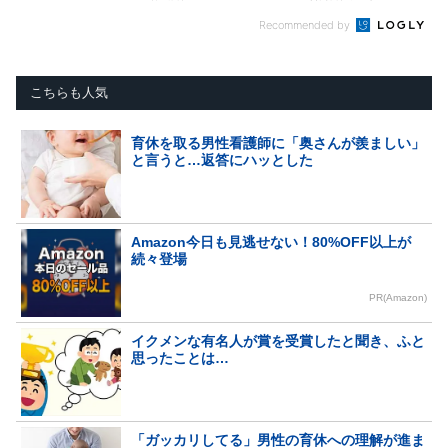
Recommended by
こちらも人気
育休を取る男性看護師に「奥さんが羨ましい」
と言うと…返答にハッとした
Amazon今日も見逃せない！80%OFF以上が
続々登場
PR(Amazon)
イクメンな有名人が賞を受賞したと聞き、ふと
思ったことは…
「ガッカリしてる」男性の育休への理解が進ま