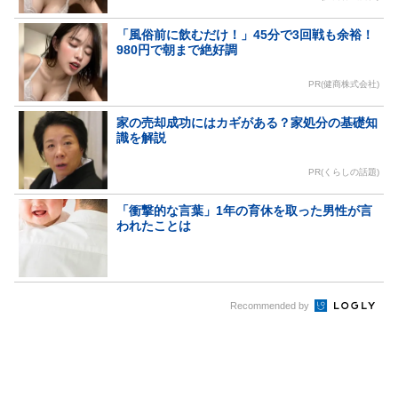
「風俗前に飲むだけ！」45分で3回戦も余裕！
980円で朝まで絶好調
PR(健商株式会社)
家の売却成功にはカギがある？家処分の基礎知
識を解説
PR(くらしの話題)
「衝撃的な言葉」1年の育休を取った男性が言
われたことは
Recommended by