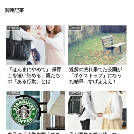
関連記事
人間関係
人間関係
『ほんまにやめて』 保育
近所の荒れ果てた公園が
士を追い詰める、親たち
「ポケストップ」になっ
の「ある行動」とは
た結果…すげえええ！
人間関係
人間関係