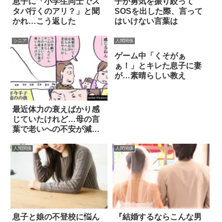
息子に「小学生同士でス
子が勇気を振り絞って
タバ行くのアリ？」と聞
SOSを出した際、言って
かれ…こう返した
はいけない言葉は
シニア
人間関係
ゲーム中「くそがぁ
ぁ！」とキレた息子に妻
が…素晴らしい教え
最近体力の衰えばかり感
じていたけれど…母の言
葉で老いへの不安が減っ
た！
人間関係
人間関係
息子と娘の不登校に悩ん
『結婚するならこんな男