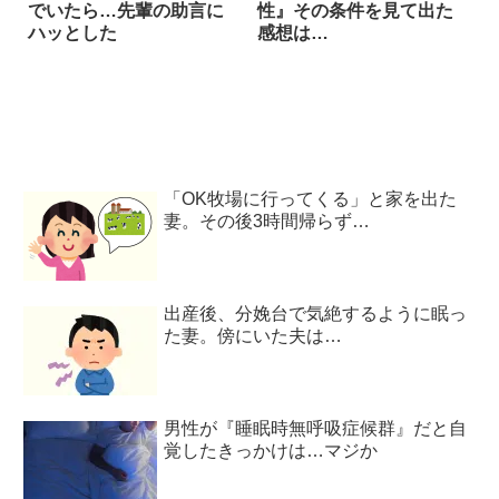
でいたら…先輩の助言に
性』その条件を見て出た
ハッとした
感想は…
「OK牧場に行ってくる」と家を出た
妻。その後3時間帰らず…
出産後、分娩台で気絶するように眠っ
た妻。傍にいた夫は…
男性が『睡眠時無呼吸症候群』だと自
覚したきっかけは…マジか