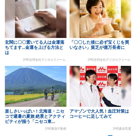
玄関に〇〇置いてる人は金運落
「〇〇した後に必ず宝くじを買
ちてます…金運を上げる方法と
いなさい」貧乏が億万長者に
は
[PR]合同会社デジタルファーム
[PR]合同会社デジタルファーム
楽しさいっぱい！北海道・ニセ
アマゾンで大人気！血圧対策は
コで避暑の夏旅 絶景とアクティ
コーヒーに足してみて
ビティが揃う「ニセコ東...
[PR]東急不動産
[PR]森永乳業