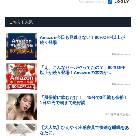
Recommended by
こちらも人気
Amazon今日も見逃せない！80%OFF以上が
続々登場
PR(Amazon)
「え、こんなセールやってたの？」80％OFF
以上が続々登場！Amazonの本気が...
PR(Amazon)
「風俗前に飲むだけ！」45分で3回戦も余裕！
1日31円で朝まで絶好調
PR(健商株式会社)
【大人気】ひんやり冷感寝具で快適な睡眠をあ
なたに。