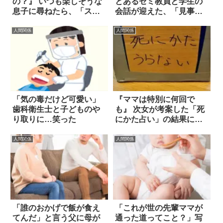
の？』 いつも楽しそうな
とあるゼミ教員と学生の
息子に尋ねたら、「スゴ
会話が迎えた、「見事な
い答え」が！
オチ」とは？
人間関係
人間関係
「気の毒だけど可愛い」
『ママは特別に何回で
歯科衛生士と子どものや
も』 次女が考案した「死
り取りに…笑った
にかた占い」の結果に、
思わず吹いた！
人間関係
人間関係
「誰のおかげで飯が食え
「これが世の先輩ママが
てんだ」と言う父に母が
通った道ってこと？」写