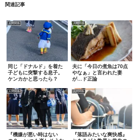
関連記事
人間関係
人間関係
同じ「ドナルド」を着た
夫に「今日の煮魚は70点
子どもに突撃する息子。
やなぁ」と言われた妻
ケンカかと思ったら？
が…ド正論
人間関係
人間関係
『機嫌が悪い時はない
『落語みたいな爽快感』