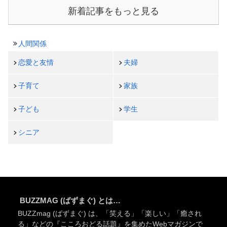
新着記事をもっと見る
人間関係
恋愛と友情
夫婦
子育て
家族
子ども
学生
シニア
BUZZMAG (ばずまぐ) とは…
BUZZmag (ばずまぐ) は、「笑える」「楽しい」「癒され
る」などの『こころおどる話題』を集めたWebマガジンで