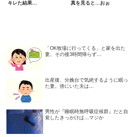
キレた結果…
真を見ると…おぉ
「OK牧場に行ってくる」と家を出た
妻。その後3時間帰らず…
出産後、分娩台で気絶するように眠っ
た妻。傍にいた夫は…
男性が『睡眠時無呼吸症候群』だと自
覚したきっかけは…マジか