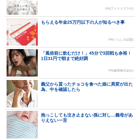
PR(アイリスプラザ)
もらえる年金25万円以下の人が知るべき事
PR(くらしの話題)
「風俗前に飲むだけ！」45分で3回戦も余裕！
1日31円で朝まで絶好調
PR(健商株式会社)
義父から貰ったチョコを食べた娘に異変が出た
為、中を確認したら
抱っこしても泣き止まない孫に対し…義母があ
りえない一言