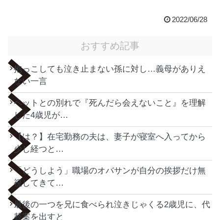
2022/06/28
おすすめ記事
抱っこしても泣き止まない孫に対し…義母がありえ
ない一言
ペットとの別れで『死んだら会えないこと』を理解
した4歳児が…
【は？】在宅勤務の夫は、妻子が寝室へ入ってから
少し経つと…
「どうしよう」職場のオバサンが自分の挨拶だけ無
視してきて…
最後の一つを兄に食べられ泣きじゃくる2歳児に、代
替案を出すと