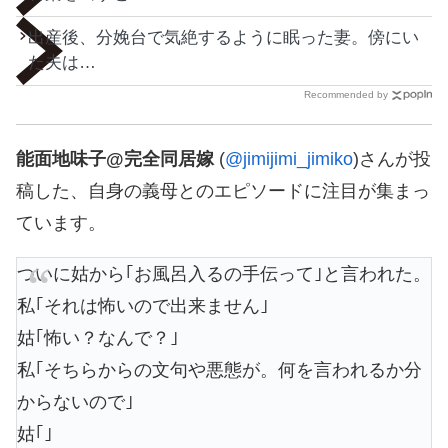
出産後、分娩台で気絶するように眠った妻。傍にい
た夫は…
Recommended by
能面地味子@完全同居嫁
(
@jimijimi_jimiko
)さんが投
稿した、自身の義母とのエピソードに注目が集まっ
ています。
ついに姑から｢お風呂入るの手伝って｣と言われた。
私｢それは怖いので出来ません｣
姑｢怖い？なんで？｣
私｢そちらからの文句や悪態が。何を言われるか分
からないので｣
姑｢｣