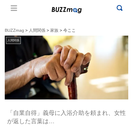
BUZZmag
>
人間関係
>
家族
> 今ここ
人間関係
「自業自得」義母に入浴介助を頼まれ、女性
が返した言葉は…