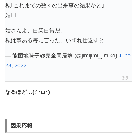
私｢これまでの数々の出来事の結果かと｣
姑｢｣
姑さんよ、自業自得だ。
私は事ある毎に言った。いずれ仕返すと。
— 能面地味子@完全同居嫁 (@jimijimi_jimiko)
June
23, 2022
なるほど…(;´･ω･)
因果応報