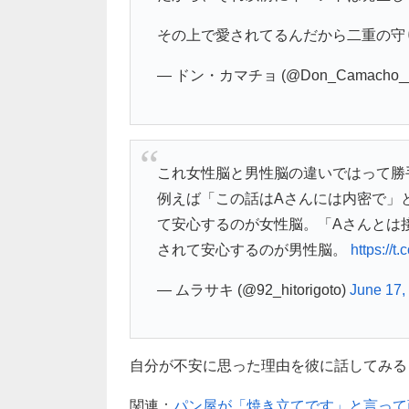
その上で愛されてるんだから二重の守
— ドン・カマチョ (@Don_Camacho_
これ女性脳と男性脳の違いではって勝手
例えば「この話はAさんには内密で」
て安心するのが女性脳。「Aさんとは
されて安心するのが男性脳。
https://t
— ムラサキ (@92_hitorigoto)
June 17,
自分が不安に思った理由を彼に話してみる
関連：
パン屋が「焼き立てです」と言って