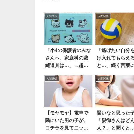
人間関係
人間関係
「小4の保護者のみな
「逃げたい自分
さんへ。家庭科の裁
け入れてもらえ
縫道具は…」→超あ
と…」続く言葉
るある(笑)
ッとした
人間関係
人間関係
【モヤモヤ】電車で
賢いなと思った
隣にいた男の子が、
「親御さんはど
コチラを見てニッコ
人？」と聞くと