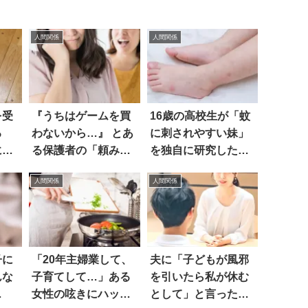
人間関係
人間関係
を受
『うちはゲームを買
16歳の高校生が「蚊
る
わないから…』 とあ
に刺されやすい妹」
にハ
る保護者の「頼み
を独自に研究した結
事」に絶句
果…世界的大発見！
人間関係
人間関係
子に
「20年主婦業して、
夫に「子どもが風邪
んな
子育てして…」ある
を引いたら私が休む
…
女性の呟きにハッと
として」と言った