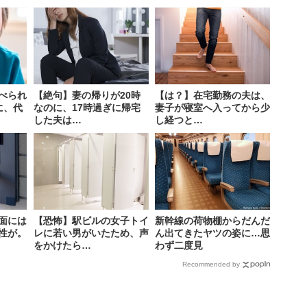
べられ
【絶句】妻の帰りが20時
【は？】在宅勤務の夫は、
に、代
なのに、17時過ぎに帰宅
妻子が寝室へ入ってから少
した夫は…
し経つと…
面には
【恐怖】駅ビルの女子トイ
新幹線の荷物棚からだんだ
性が。
レに若い男がいたため、声
ん出てきたヤツの姿に…思
をかけたら…
わず二度見
Recommended by