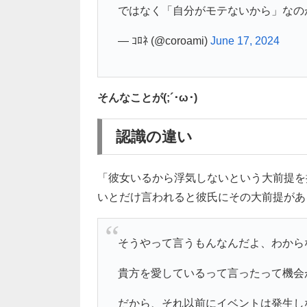
ではなく「自分がモテないから」なの
— ｺﾛﾈ (@coroami)
June 17, 2024
そんなことが(;´･ω･)
認識の違い
「彼女いるから浮気しないという大前提を
いとだけ言われると彼氏にその大前提がある
そうやって言うもんなんだよ、わから
貴方を愛しているって言ったって機会
だから、それ以前にイベントは発生し