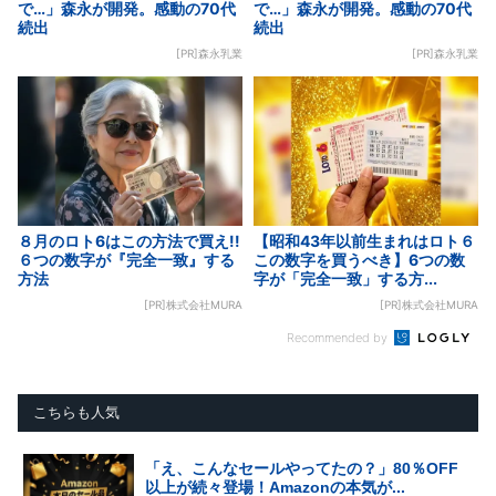
で…」森永が開発。感動の70代
で…」森永が開発。感動の70代
続出
続出
[PR]森永乳業
[PR]森永乳業
８月のロト6はこの方法で買え!!
【昭和43年以前生まれはロト６
６つの数字が『完全一致』する
この数字を買うべき】6つの数
方法
字が「完全一致」する方...
[PR]株式会社MURA
[PR]株式会社MURA
Recommended by
こちらも人気
「え、こんなセールやってたの？」80％OFF
以上が続々登場！Amazonの本気が...