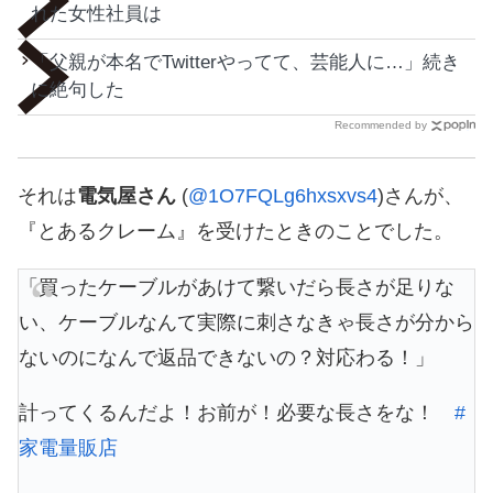
れた女性社員は
「父親が本名でTwitterやってて、芸能人に…」続き
に絶句した
Recommended by
それは
電気屋さん
(
@1O7FQLg6hxsxvs4
)さんが、
『とあるクレーム』を受けたときのことでした。
「買ったケーブルがあけて繋いだら長さが足りな
い、ケーブルなんて実際に刺さなきゃ長さが分から
ないのになんで返品できないの？対応わる！」
計ってくるんだよ！お前が！必要な長さをな！
#
家電量販店