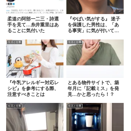
柔道の阿部一二三・詩選
『やばい気がする』 迷子
手を見て…糸井重里はあ
を保護した男性は、「あ
ることに気付いた
る事実」に気が付いてゾ
ッとした
生活と仕事
生活と仕事
『牛乳アレルギー対応レ
とある物件サイトで、築
シピ』を参考にする際、
年月に「記載ミス」を発
注意すべきことは
見…かと思ったら！？
生活と仕事
生活と仕事