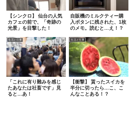
【シンクロ】 仙台の人気
自販機のミルクティー購
カフェの前で、「奇跡の
入ボタンに残された、1枚
光景」を目撃した！
のメモ。読むと…え！？
生活と仕事
生活と仕事
「これに有り難みを感じ
【衝撃】 貰ったスイカを
たあなたは社畜です」見
半分に切ったら…こ、こ
ると…あ！
んなことある！？