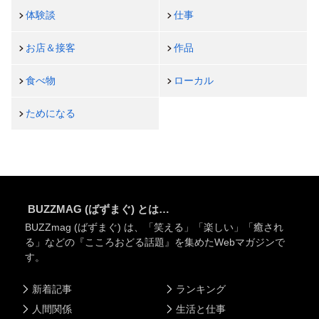
体験談
仕事
お店＆接客
作品
食べ物
ローカル
ためになる
BUZZMAG (ばずまぐ) とは…
BUZZmag (ばずまぐ) は、「笑える」「楽しい」「癒され
る」などの『こころおどる話題』を集めたWebマガジンで
す。
新着記事
ランキング
人間関係
生活と仕事