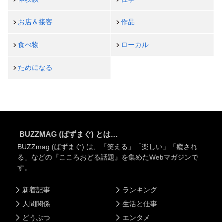
お店＆接客
作品
食べ物
ローカル
ためになる
BUZZMAG (ばずまぐ) とは…
BUZZmag (ばずまぐ) は、「笑える」「楽しい」「癒され
る」などの『こころおどる話題』を集めたWebマガジンで
す。
新着記事
ランキング
人間関係
生活と仕事
どうぶつ
エンタメ