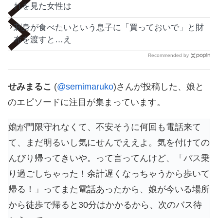
れを見た女性は
刺身が食べたいという息子に「買っておいで」と財
布を渡すと…え
Recommended by
せみまるこ
(
@semimaruko
)さんが投稿した、娘と
のエピソードに注目が集まっています。
娘が門限守れなくて、不安そうに何回も電話来て
て、まだ明るいし気にせんでええよ。気を付けての
んびり帰ってきいや。って言ってんけど、「バス乗
り過ごしちゃった！余計遅くなっちゃうから歩いて
帰る！」ってまた電話あったから、娘が今いる場所
から徒歩で帰ると30分はかかるから、次のバス待