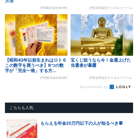
方法
[PR]株式会社MURA
[PR]合同会社デジタルファーム
【昭和43年以前生まれはロト６
宝くじ狙うなら今！金運上げた
この数字を買うべき】6つの数
当選者が暴露
字が「完全一致」する方...
[PR]株式会社MURA
[PR]合同会社デジタルファーム
Recommended by
こちらも人気
もらえる年金25万円以下の人が知るべき事