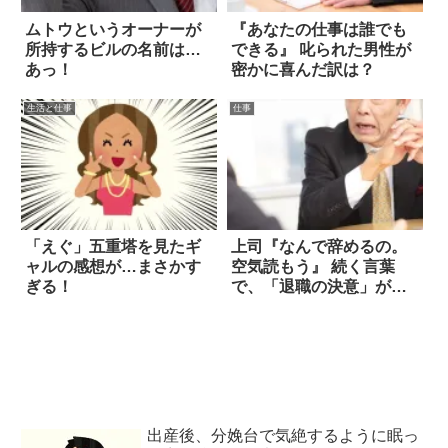
ムトウというオーナーが
『あなたの仕事は誰でも
所持するビルの名前は…
できる』 叱られた男性が
あっ！
密かに喜んだ訳は？
生活と仕事
仕事
「えぐ」五重塔を見たギ
上司『なんで辞めるの。
ャルの感想が…まさかす
空気読もう』 続く言葉
ぎる！
で、「退職の決意」が完
全に固まった話
出産後、分娩台で気絶するように眠っ