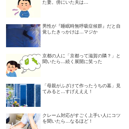
た妻。傍にいた夫は…
男性が『睡眠時無呼吸症候群』だと自
覚したきっかけは…マジか
京都の人に「京都って滋賀の隣？」と
聞いたら…続く展開に笑った
「母親がふざけて作ったうちの墓」見
てみると…すげえええ！
クレーム対応がすごく上手い人にコツ
を聞いたら…なるほど！