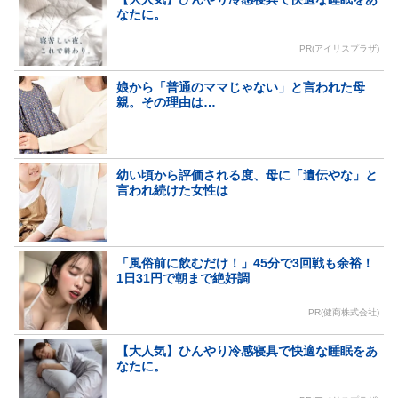
なたに。
PR(アイリスプラザ)
娘から「普通のママじゃない」と言われた母
親。その理由は…
幼い頃から評価される度、母に「遺伝やな」と
言われ続けた女性は
「風俗前に飲むだけ！」45分で3回戦も余裕！
1日31円で朝まで絶好調
PR(健商株式会社)
【大人気】ひんやり冷感寝具で快適な睡眠をあ
なたに。