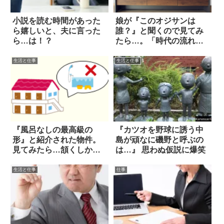
小説を読む時間があった
娘が『このオジサンは
ら嬉しいと、夫に言った
誰？』と聞くので見てみ
ら…は！？
たら…。「時代の流れ」
を感じた瞬間 6選
生活と仕事
生活と仕事
『風呂なしの最高級の
『カツオを野球に誘う中
形』と紹介された物件。
島が頑なに磯野と呼ぶの
見てみたら…頷くしかな
は…』 思わぬ仮説に爆笑
い！
生活と仕事
仕事