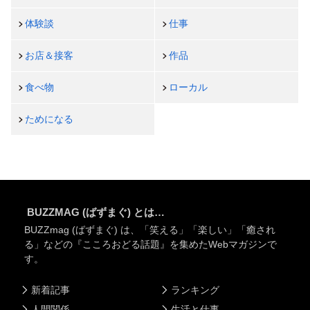
体験談
仕事
お店＆接客
作品
食べ物
ローカル
ためになる
BUZZMAG (ばずまぐ) とは…
BUZZmag (ばずまぐ) は、「笑える」「楽しい」「癒され
る」などの『こころおどる話題』を集めたWebマガジンで
す。
新着記事
ランキング
人間関係
生活と仕事