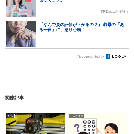
使ってます。
PR(Dreaw合同会社)
『なんで妻の評価が下がるの？』 義母の「あ
る一言」に、怒り心頭！
Recommended by
関連記事
作品
生活と仕事