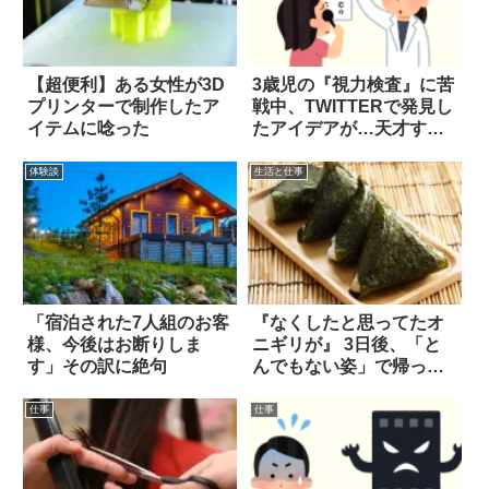
【超便利】ある女性が3D
3歳児の『視力検査』に苦
プリンターで制作したア
戦中、TWITTERで発見し
イテムに唸った
たアイデアが…天才す
ぎ！
体験談
生活と仕事
「宿泊された7人組のお客
『なくしたと思ってたオ
様、今後はお断りしま
ニギリが』 3日後、「と
す」その訳に絶句
んでもない姿」で帰って
きた！！
仕事
仕事