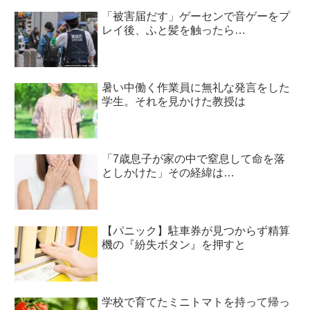
「被害届だす」ゲーセンで音ゲーをプ
レイ後、ふと髪を触ったら…
暑い中働く作業員に無礼な発言をした
学生。それを見かけた教授は
「7歳息子が家の中で窒息して命を落
としかけた」その経緯は…
【パニック】駐車券が見つからず精算
機の『紛失ボタン』を押すと
学校で育てたミニトマトを持って帰っ