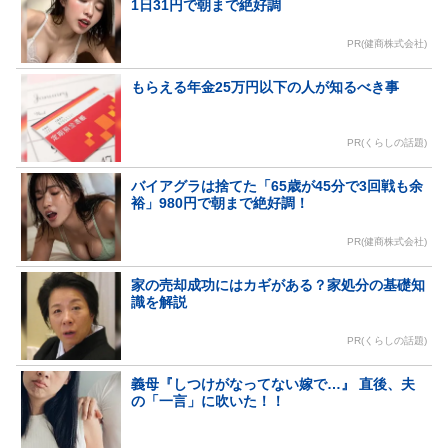
1日31円で朝まで絶好調
PR(健商株式会社)
もらえる年金25万円以下の人が知るべき事
PR(くらしの話題)
バイアグラは捨てた「65歳が45分で3回戦も余
裕」980円で朝まで絶好調！
PR(健商株式会社)
家の売却成功にはカギがある？家処分の基礎知
識を解説
PR(くらしの話題)
義母『しつけがなってない嫁で…』 直後、夫
の「一言」に吹いた！！