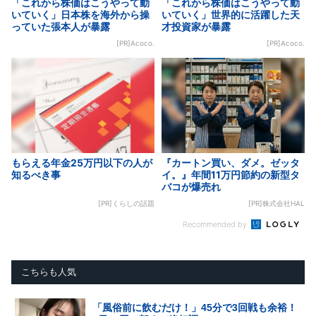
「これから株価はこうやって動
「これから株価はこうやって動
いていく」日本株を海外から操
いていく」世界的に活躍した天
っていた張本人が暴露
才投資家が暴露
[PR]Acoco.
[PR]Acoco.
もらえる年金25万円以下の人が
『カートン買い、ダメ。ゼッタ
知るべき事
イ。』年間11万円節約の新型タ
バコが爆売れ
[PR]くらしの話題
[PR]株式会社HAL
Recommended by
こちらも人気
「風俗前に飲むだけ！」45分で3回戦も余裕！