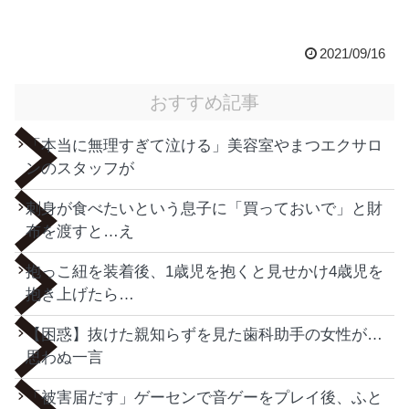
2021/09/16
おすすめ記事
「本当に無理すぎて泣ける」美容室やまつエクサロ
ンのスタッフが
刺身が食べたいという息子に「買っておいで」と財
布を渡すと…え
抱っこ紐を装着後、1歳児を抱くと見せかけ4歳児を
抱き上げたら…
【困惑】抜けた親知らずを見た歯科助手の女性が…
思わぬ一言
「被害届だす」ゲーセンで音ゲーをプレイ後、ふと