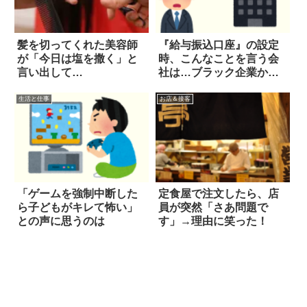
髪を切ってくれた美容師
『給与振込口座』の設定
が「今日は塩を撒く」と
時、こんなことを言う会
言い出して…
社は…ブラック企業か
も？
生活と仕事
お店＆接客
「ゲームを強制中断した
定食屋で注文したら、店
ら子どもがキレて怖い」
員が突然「さあ問題で
との声に思うのは
す」→理由に笑った！