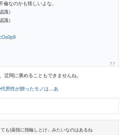
不倫なのかも怪しいよな。
認識）
認識）
2lcOs0p9
、迂闊に褒めることもできませんね。
0代男性が贈ったモノは…あ
くても)薬指に指輪しとけ」みたいなのはあるね