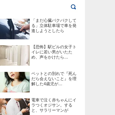
「まだ心臓バクバクして
る」立体駐車場で車を発
進しようとしたら
【恐怖】駅ビルの女子ト
イレに若い男がいたた
め、声をかけたら…
ペットとの別れで『死ん
だら会えないこと』を理
解した4歳児が…
電車で泣く赤ちゃんにイ
ラつくオジサン。する
と、サラリーマンが