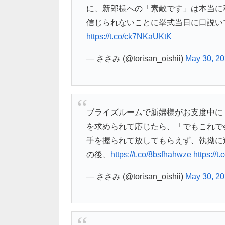
に、新郎様への「素敵です」は本当に
信じられないことに挙式当日に口説い
https://t.co/ck7NKaUKtK
— ささみ (@torisan_oishii)
May 30, 2
ブライズルームで新婦様がお支度中に
を求められて応じたら、「でもこれで
手を握られて放してもらえず、執拗に
の後、
https://t.co/8bsfhahwze
https://
— ささみ (@torisan_oishii)
May 30, 2