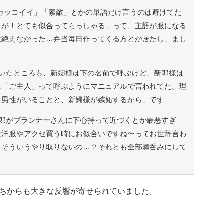
カッコイイ」「素敵」とかの単語だけ言うのは避けてた
ドが！とても似合ってらっしゃる」って、主語が服になる
は絶えなかった…弁当毎日作ってくる方とか居たし、まじ
いたところも、新婦様は下の名前で呼ぶけど、新郎様は
は「ご主人」って呼ぶようにマニュアルで言われてた。理
る男性がいることと、新婦様が嫉妬するから、です
郎がプランナーさんに下心持って近づくとか最悪すぎ
は洋服やアクセ買う時にお似合いですね〜ってお世辞言わ
とそういうやり取りないの…？それとも全部鵜呑みにして
ちからも大きな反響が寄せられていました。