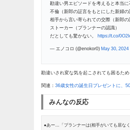
勘違い男エピソードを考えると本当に
不倫（新郎の証言をもとにした新婦の
相手から言い寄られての交際（新郎の
ストーカー（プランナーの認識）
だとしても驚かない。
https://t.co/0O
— エノコロ (@enokor0)
May 30, 2024
勘違いされ変な気を起こされても困るため
関連：
36歳女性の誕生日プレゼントに、5
みんなの反応
●あー…「プランナーは(相手がいても居な