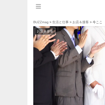
BUZZmag
>
生活と仕事
>
お店＆接客
> 今ここ
お店＆接客