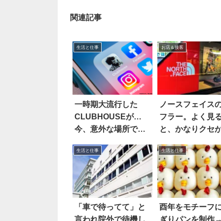
関連記事
生活と仕事
お店＆接客
一時期大流行した
ノースフェイス
CLUBHOUSEが…
フラー。よく見
今、意外な場所で重
と、かなりクセ
宝されていた
かった…！！
生活と仕事
生活と仕事
「車で待ってて」と
酉年をモチーフ
言われ院外で待機し
ぎりパンを制作