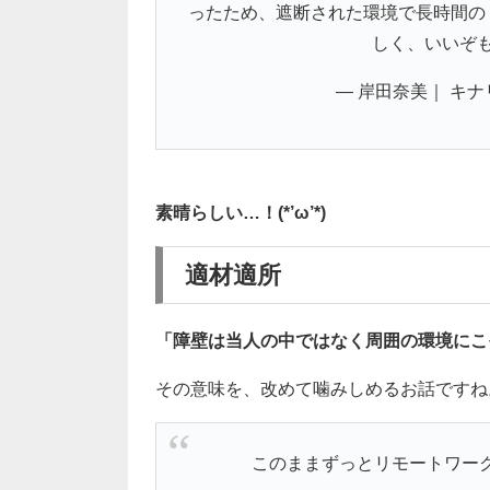
ったため、遮断された環境で長時間の
しく、いいぞ
— 岸田奈美｜ キナリ (
素晴らしい…！(*’ω’*)
適材適所
「障壁は当人の中ではなく周囲の環境にこ
その意味を、改めて噛みしめるお話ですね
このままずっとリモートワー