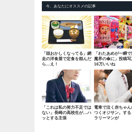
今、あなたにオススメの記事
「頭おかしくなってる」網
「わたあめが一瞬で
走の洋食屋で定食を頼んだ
魔界の傘に」投稿写
ら…え！
16万いいね
「これは私の努力不足では
電車で泣く赤ちゃん
ない」長崎の高校生が…ハ
つくオジサン。する
ッとする主張
ラリーマンが