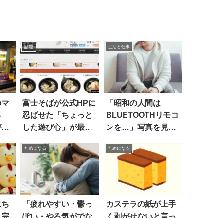
話題
生活と仕事
のマ
富士そばが公式HPに
「昭和の人間は
る
忍ばせた「ちょっと
BLUETOOTHリモコ
が強
した遊び心」が最高
ンを…」写真を見て
だった(笑)
ドキッ
ためになる
ためになる
にち
「疲れやすい・鬱っ
カステラの紙が上手
→完
ぽい・やる気がでな
く剥がせないと言っ