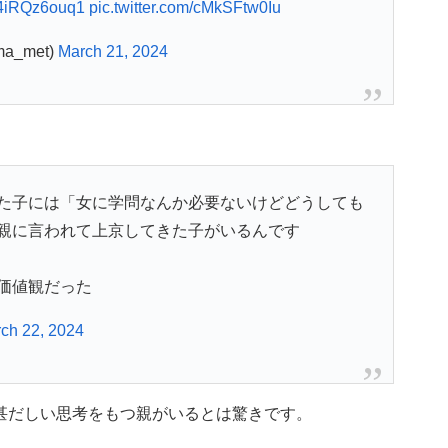
o/4iRQz6ouq1
pic.twitter.com/cMkSFtw0Iu
a_met)
March 21, 2024
た子には「女に学問なんか必要ないけどどうしても
親に言われて上京してきた子がいるんです
価値観だった
ch 22, 2024
も甚だしい思考をもつ親がいるとは驚きです。