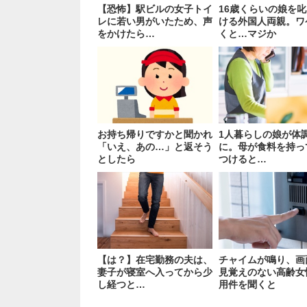
【恐怖】駅ビルの女子トイ
16歳くらいの娘を
レに若い男がいたため、声
ける外国人両親。ワ
をかけたら…
くと…マジか
お持ち帰りですかと聞かれ
1人暮らしの娘が体
「いえ、あの…」と返そう
に。母が食料を持っ
としたら
つけると…
【は？】在宅勤務の夫は、
チャイムが鳴り、画
妻子が寝室へ入ってから少
見覚えのない高齢女
し経つと…
用件を聞くと