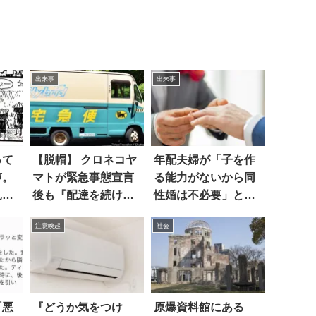
出来事
出来事
って
【脱帽】 クロネコヤ
年配夫婦が「子を作
声。
マトが緊急事態宣言
る能力がないから同
見に
後も『配達を続け
性婚は不必要」と言
た！
る』と表明
うので
注意喚起
社会
「悪
『どうか気をつけ
原爆資料館にある