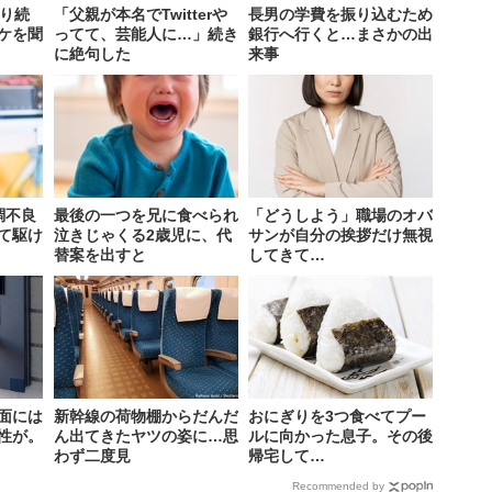
叱り続
「父親が本名でTwitterや
長男の学費を振り込むため
ケを聞
ってて、芸能人に…」続き
銀行へ行くと…まさかの出
に絶句した
来事
調不良
最後の一つを兄に食べられ
「どうしよう」職場のオバ
て駆け
泣きじゃくる2歳児に、代
サンが自分の挨拶だけ無視
替案を出すと
してきて…
面には
新幹線の荷物棚からだんだ
おにぎりを3つ食べてプー
性が。
ん出てきたヤツの姿に…思
ルに向かった息子。その後
わず二度見
帰宅して…
Recommended by