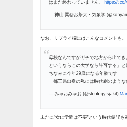
はまだ終わっていません。
https://t.c
— 神山 翼@お茶大・気象学 (@kohyam
なお、リプライ欄にはこんなコメントも。
母校なんですがガチで地方から出てき
というならこの大学なら許可する」と
ちなみに今年29歳になる年齢です
一都三県出身の私には時代劇のような
— みゃおみゃお (@sfcoleqytsjakil)
Mar
未だに”女に学問は不要”という時代錯誤