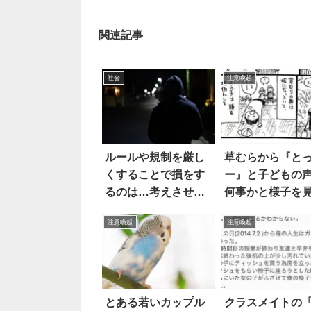
関連記事
社会
注意喚起
ルールや規制を厳し
草むらから『と
くすることで損をす
ー』と子どもの
るのは…考えさせら
何事かと様子を
れる話
行ったら、震え
注意喚起
注意喚起
3枚
とある若いカップル
クラスメイトの