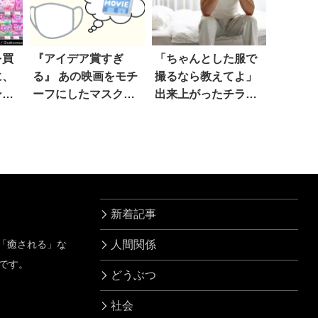
を買
『アイデア賞すぎ
「ちゃんとした服で
に、
る』 あの映画をモチ
撮るなら教えてよ」
ン
ーフにしたマスク
出来上がったチラシ
が…天才的！！
に驚愕
新着記事
」「癒される」な
人間関係
です。
どうぶつ
社会