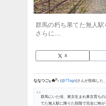
群馬の朽ち果てた無人駅
さらに…
X
ななつご₍₍ 🐙⁾⁾♪
(
@7Tugo
)さんが投稿した
群馬にいた頃、東京生まれ東京育ちの
てた無人駅に降りた段階で完全に怖が