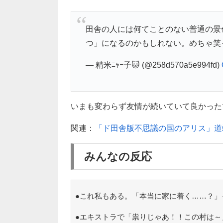
田舎の人には何てことのない普通の景
つ」になるのかもしれない。めちゃ笑
— 精米ﾆｬｰ子🐱 (@258d570a5e994fd)
いまも変わらず友情が続いていて良かったです
関連：
「ド田舎版不思議の国のアリス」道
みんなの反応
●これ私もある。「本当に家に着く……？」
●エキストラで「祟りじゃあ！！この村は～