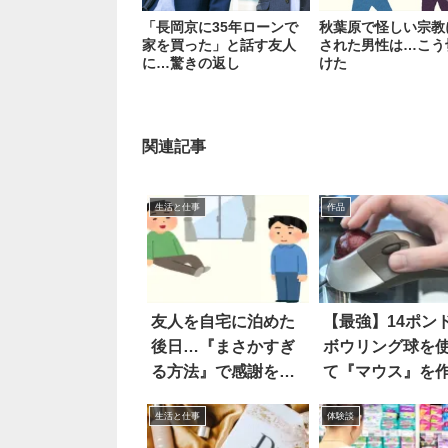
「長岡京に35年ローンで
秋葉原で怪しい宗教
家を買った」と話す友人
された男性は…こう
に…驚きの返し
けた
関連記事
生活と仕事
作品
友人を自宅に泊めた
【最強】14ポン
後日…『まさかすぎ
ボウリング球を
る方法』で感謝を伝
て『マウス』を
えられた！？
てみた結果…？
生活と仕事
体験談