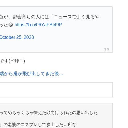
色が、都会育ちの人には「ニュースでよく見るや
った😂
https://t.co/06YaFBt49P
October 25, 2023
( *´艸｀)
端から兎が飛び出してきた後…
ってめちゃくちゃ怯えた顔向けられたの思い出した
」の老婆のコスプレして参上したい所存