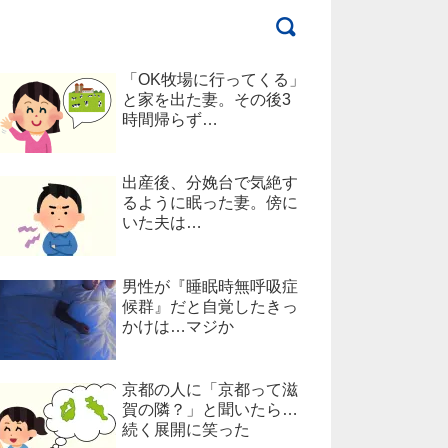
「OK牧場に行ってくる」
と家を出た妻。その後3
時間帰らず…
出産後、分娩台で気絶す
るように眠った妻。傍に
いた夫は…
男性が『睡眠時無呼吸症
候群』だと自覚したきっ
かけは…マジか
京都の人に「京都って滋
賀の隣？」と聞いたら…
続く展開に笑った