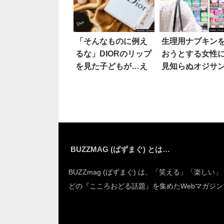
「そんなものに例え
生理用ナプキン
るな」DIORのリップ
おうとする女性
を見た子どもが…え
見知らぬオジサ
が…絶句する話
BUZZMAG (ばずまぐ) とは…
BUZZmag (ばずまぐ) は、「笑える」「楽しい
どの『こころおどる話題』を集めたWebマガジン