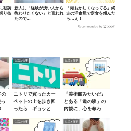
に勧誘
新人に「経験が浅い人から
「頭おかしくなってる」網
切り抜
教わりたくない」と言われ
走の洋食屋で定食を頼んだ
たので…
ら…え！
Recommended by
生活と仕事
生活と仕事
ドの
ニトリで買ったカー
『美術館みたいだ』
使っ
ペットの上を歩き回
とある「道の駅」の
作っ
ったら…ギョッとす
内観に、心を奪われ
る光景
た…！！
生活と仕事
生活と仕事