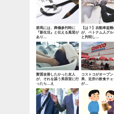
群馬には、葬儀参列時に
【は？】自動車盗難
『新生活』と伝える風習が
が、ベトナム人グル
あり…
と判明し…
髪質改善したかった友人
コストコがオープン
が、それを謳う美容室に行
果、近所の飲食チェ
ったら…え
が…