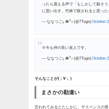
ったら震える声で「もしかして殺そう
に思い出す。竹林で殺されると思った
— ななつご₍₍ 🐙⁾⁾♪ (@7Tugo)
October 2
※今も仲の良い友人です。
— ななつご₍₍ 🐙⁾⁾♪ (@7Tugo)
October 2
そんなことが(；∀； )
まさかの勘違い
言われてみるとたしかに、サスペンスの香り