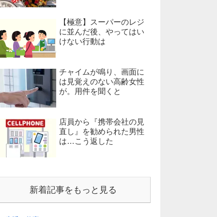
【極意】スーパーのレジ
に並んだ後、やってはい
けない行動は
チャイムが鳴り、画面に
は見覚えのない高齢女性
が。用件を聞くと
店員から『携帯会社の見
直し』を勧められた男性
は…こう返した
新着記事をもっと見る