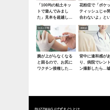
「100均の粘土キッ
花粉症で「ポケ
トで遊んでみまし
ティッシュじゃ
た」見本を超越した
合わないよ」と
作品に…驚愕！
ときに便利な方
生活と仕事
体験談
コチラ
腕が上がらなくなる
背中に違和感が
と困るので、お尻に
り、病院でレン
ワクチン接種した
ン撮影したら…
ら…
ろ
BUZZMAG (ばずまぐ) とは…