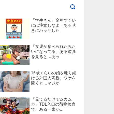
「学生さん、金魚すくい
には注意しなよ」ある呟
きにハッとした
「女児が食べられたみた
いになってる」ある遊具
を見ると…あっ
16歳くらいの娘を叱り続
ける外国人両親。ワケを
聞くと…マジか
「見てるだけでムカム
カ」TDL入口の荷物検査
で、ある一家が…