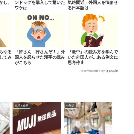
かし、
ンドッグを購入して驚いた
気絶間近」外国人を悩ませ
ワケは…
る日本語は…
らゆる
「許さん…許さんぞ！」外
『最中』の読み方を学んで
してみ
国人を怒らせた漢字の読み
いた外国人が…ある例文に
がこちら
思考停止
Recommended by
生活と仕事
体験談