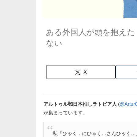
ある外国人が頭を抱えた
ない
X
アルトゥル🥰日本推しラトビア人
(
@ArturG
が集まっています。
私「ひゃく…にひゃく…さんひゃく…