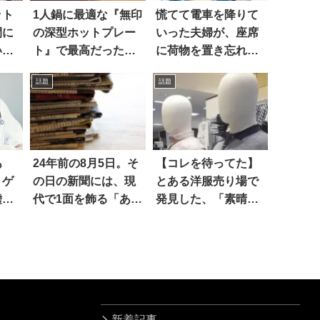
ット
1人鍋に最適な『無印
慌てて電車を降りて
間に
の深型ホットプレー
いった夫婦が、座席
いう
ト』で最高だったの
に荷物を置き忘れて
法が
は…
いて…
話題
話題
あ
24年前の8月5日。そ
【コレを待ってた】
トゲ
の日の新聞には、現
とある洋服売り場で
嘘だ
代で1面を飾る「あの
発見した、「素晴ら
言葉」が載っていな
しいマネキン」がコ
かった
チラ！
新着記事