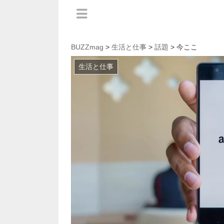
BUZZmag
>
生活と仕事
>
話題
> 今ここ
生活と仕事