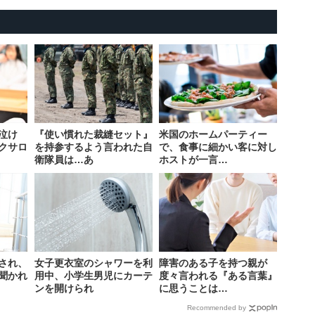
泣け
『使い慣れた裁縫セット』
米国のホームパーティー
クサロ
を持参するよう言われた自
で、食事に細かい客に対し
衛隊員は…あ
ホストが一言…
され、
女子更衣室のシャワーを利
障害のある子を持つ親が
聞かれ
用中、小学生男児にカーテ
度々言われる『ある言葉』
ンを開けられ
に思うことは…
Recommended by