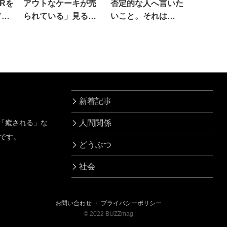
Rを
アウトなケーキが売
否定的な人へ言いた
ソだ
られている」見る
いこと。それは…
と…あ
新着記事
」「癒される」な
人間関係
です。
どうぶつ
社会
お問い合わせ
・
プライバシーポリシー
©
2022
BUZZmag