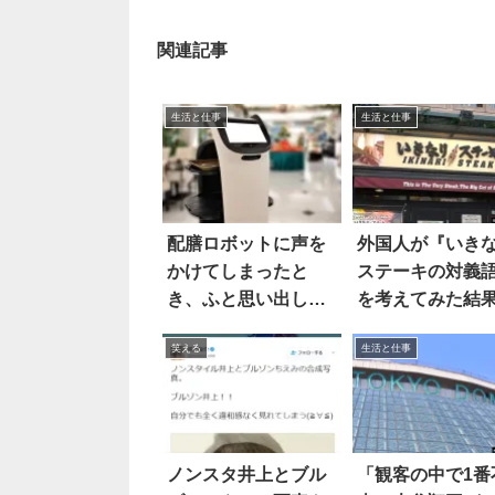
関連記事
生活と仕事
生活と仕事
配膳ロボットに声を
外国人が『いき
かけてしまったと
ステーキの対義
き、ふと思い出した
を考えてみた結
のは…
笑える
生活と仕事
ノンスタ井上とブル
「観客の中で1番