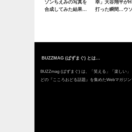
ゾンちえみの写真を
幸」大谷翔平がH
合成してみた結果…
打った瞬間…ウ
マジか(笑)
ろ
BUZZMAG (ばずまぐ) とは…
BUZZmag (ばずまぐ) は、「笑える」「楽しい
どの『こころおどる話題』を集めたWebマガジン