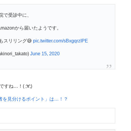
院で受診中に、
mazonから届いたようです。
もスリリング😅
pic.twitter.com/sBxgqrzIPE
nori_takato)
June 15, 2020
ね…！( ;∀;)
業者を見分けるポイント」は…！？