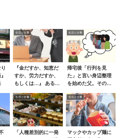
生活と仕事
生活と仕事
なり
『金だすか、知恵だ
帰宅後「行列を見
語』
すか、労力だすか、
た」と言い身辺整理
果
もしくは…』 ある名
を始めた父。その
言に納得！！
後…
生活と仕事
生活と仕事
不
「人種差別的に一発
マックやカップ麺に