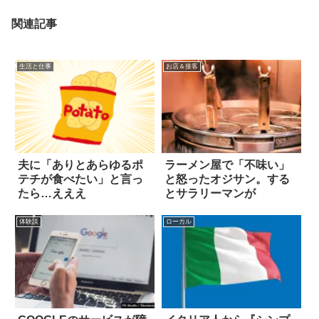
関連記事
生活と仕事
お店＆接客
夫に「ありとあらゆるポ
ラーメン屋で「不味い」
テチが食べたい」と言っ
と怒ったオジサン。する
たら…えええ
とサラリーマンが
体験談
ローカル