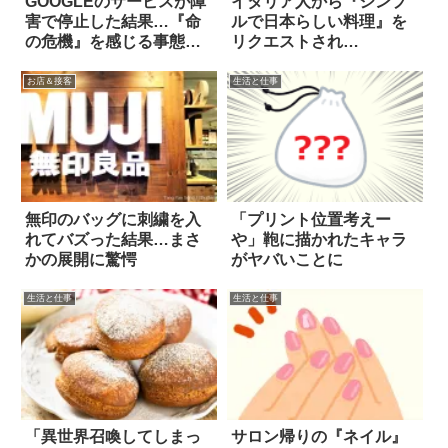
GOOGLEのサービスが障
イタリア人から『シンプ
害で停止した結果…『命
ルで日本らしい料理』を
の危機』を感じる事態
リクエストされ…
に！？
お店＆接客
生活と仕事
無印のバッグに刺繍を入
「プリント位置考えー
れてバズった結果…まさ
や」鞄に描かれたキャラ
かの展開に驚愕
がヤバいことに
生活と仕事
生活と仕事
「異世界召喚してしまっ
サロン帰りの『ネイル』