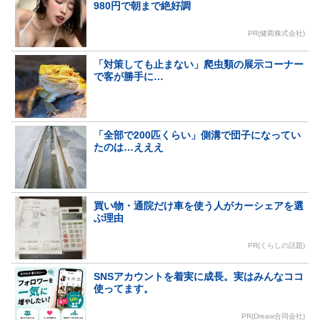
980円で朝まで絶好調
PR(健商株式会社)
「対策しても止まない」爬虫類の展示コーナー
で客が勝手に…
「全部で200匹くらい」側溝で団子になってい
たのは…えええ
買い物・通院だけ車を使う人がカーシェアを選
ぶ理由
PR(くらしの話題)
SNSアカウントを着実に成長。実はみんなココ
使ってます。
PR(Dreaw合同会社)