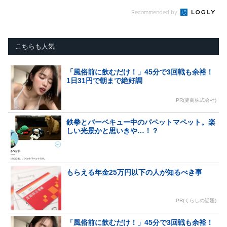
Recommended by
こちらも人気
「風俗前に飲むだけ！」45分で3回戦も余裕！
1日31円で朝まで絶好調
PR(健商株式会社)
鉄拳とバーベキュー中のパペットマペット。楽
しい光景かと思いきや…！？
もらえる年金25万円以下の人が知るべき事
PR(くらしの話題)
「風俗前に飲むだけ！」45分で3回戦も余裕！