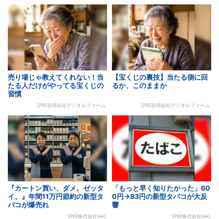
売り場じゃ教えてくれない！当
【宝くじの裏技】当たる側に回
たる人だけがやってる宝くじの
るか、このままか
習慣
[PR]合同会社デジタルファーム
[PR]合同会社デジタルファーム
『カートン買い、ダメ。ゼッタ
「もっと早く知りたかった」60
イ。』年間11万円節約の新型タ
0円→83円の新型タバコが大反
バコが爆売れ
響
[PR]株式会社HAL
[PR]株式会社HAL