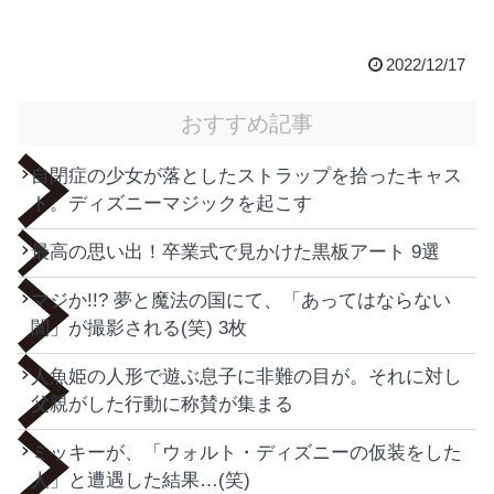
2022/12/17
おすすめ記事
自閉症の少女が落としたストラップを拾ったキャス
ト。ディズニーマジックを起こす
最高の思い出！卒業式で見かけた黒板アート 9選
マジか!!? 夢と魔法の国にて、「あってはならない
闇」が撮影される(笑) 3枚
人魚姫の人形で遊ぶ息子に非難の目が。それに対し
父親がした行動に称賛が集まる
ミッキーが、「ウォルト・ディズニーの仮装をした
人」と遭遇した結果…(笑)