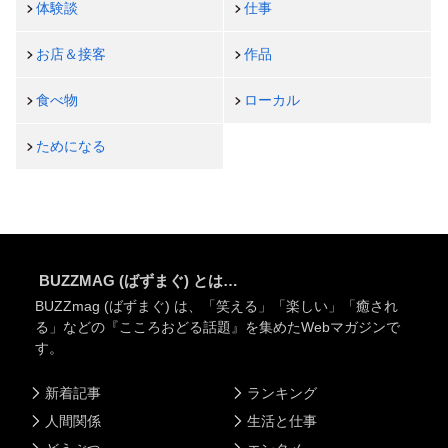
体験談
仕事
お店＆接客
作品
食べ物
ローカル
ためになる
BUZZMAG (ばずまぐ) とは…
BUZZmag (ばずまぐ) は、「笑える」「楽しい」「癒され
る」などの『こころおどる話題』を集めたWebマガジンで
す。
新着記事
ランキング
人間関係
生活と仕事