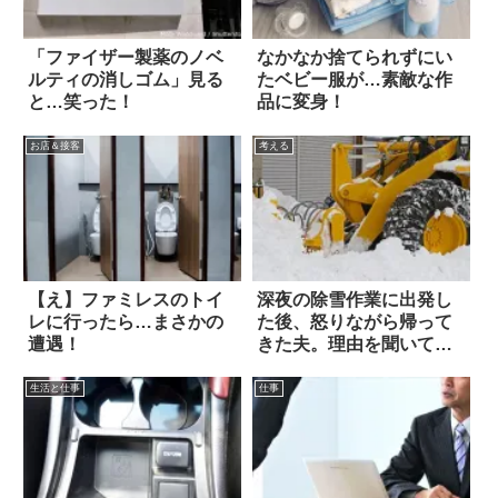
「ファイザー製薬のノベ
なかなか捨てられずにい
ルティの消しゴム」見る
たベビー服が…素敵な作
と…笑った！
品に変身！
お店＆接客
考える
【え】ファミレスのトイ
深夜の除雪作業に出発し
レに行ったら…まさかの
た後、怒りながら帰って
遭遇！
きた夫。理由を聞いて愕
然とした
生活と仕事
仕事