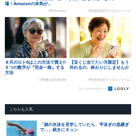
場！Amazonの本気が...
[PR]Amazon
[PR]合同会社デジタルファーム
８月のロト6はこの方法で買え!!
【宝くじ当てたい方限定】もう
６つの数字が『完全一致』する
外れるの、終わりにしませんか
方法
[PR]株式会社MURA
[PR]合同会社デジタルファーム
Recommended by
こちらも人気
「娘の水泳を見学していたら、平泳ぎの息継ぎ
で…」続きにキュン