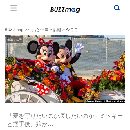
BUZZmag
>
生活と仕事
>
話題
> 今ここ
生活と仕事
「夢を守りたいのか壊したいのか」ミッキー
と握手後、娘が…