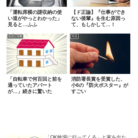
「運転席横の謎収納の使
【ド正論】『仕事ができ
い道がやっとわかった」
ない後輩』を生む原因っ
見ると…ふふ
て、もしかして…！
生活と仕事
作品
「自転車で何百回と前を
消防署長賞を受賞した、
通っていたアパート
小6の『防火ポスター』が
が…」続きに驚いた
すごい
「OK牧場に行ってくる」と家を出た