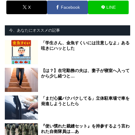
X
Facebook
LINE
今、あなたにオススメの記事
「学生さん、金魚すくいには注意しなよ」ある
呟きにハッとした
【は？】在宅勤務の夫は、妻子が寝室へ入って
から少し経つと…
「まだ心臓バクバクしてる」立体駐車場で車を
発進しようとしたら
『使い慣れた裁縫セット』を持参するよう言わ
れた自衛隊員は…あ