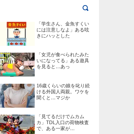
「学生さん、金魚すくい
には注意しなよ」ある呟
きにハッとした
「女児が食べられたみた
いになってる」ある遊具
を見ると…あっ
16歳くらいの娘を叱り続
ける外国人両親。ワケを
聞くと…マジか
「見てるだけでムカム
カ」TDL入口の荷物検査
で、ある一家が…