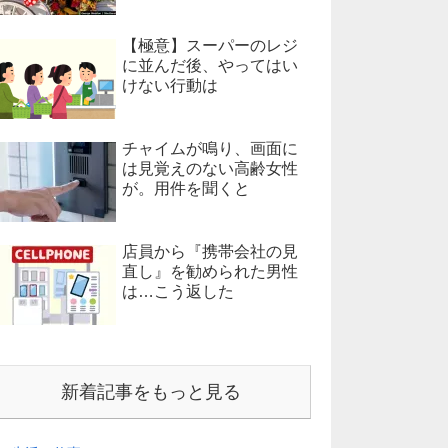
【極意】スーパーのレジ
に並んだ後、やってはい
けない行動は
チャイムが鳴り、画面に
は見覚えのない高齢女性
が。用件を聞くと
店員から『携帯会社の見
直し』を勧められた男性
は…こう返した
新着記事をもっと見る