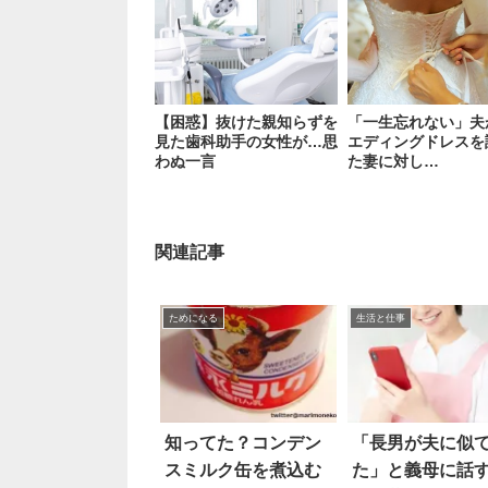
【困惑】抜けた親知らずを
「一生忘れない」夫
見た歯科助手の女性が…思
エディングドレスを
わぬ一言
た妻に対し…
関連記事
ためになる
生活と仕事
知ってた？コンデン
「長男が夫に似
スミルク缶を煮込む
た」と義母に話