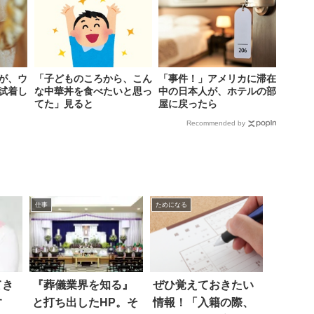
が、ウ
「子どものころから、こん
「事件！」アメリカに滞在
試着し
な中華丼を食べたいと思っ
中の日本人が、ホテルの部
てた」見ると
屋に戻ったら
Recommended by
仕事
ためになる
てき
『葬儀業界を知る』
ぜひ覚えておきたい
す
と打ち出したHP。そ
情報！「入籍の際、