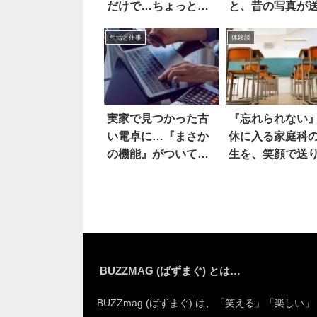
だけで…ちょっと意
と、昔の写真が
外なあのスイーツが
れてきて
生活と仕事
体験談
出来上がる
実家で見つかった古
『忘れられない』
い電卓に…『まさか
休に入る家庭科
の機能』がついてい
生を、笑顔で送
た！？
したら？
BUZZMAG (ばずまぐ) とは…
BUZZmag (ばずまぐ) は、「笑える」「楽しい