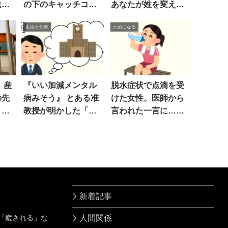
送ら
の下のキャッチコピ
あなたが姓を変える
ーが…！？
立場なら…」
生活と仕事
ためになる
 産
『いい加減メンタル
脱水症状で点滴を受
の先
病みそう』 とある准
けた女性。医師から
り出
教授が明かした「悩
言われた一言に…衝
み」に同情
撃
新着記事
」「癒される」な
人間関係