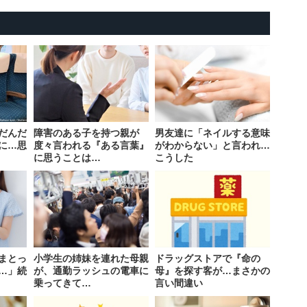
だんだ
障害のある子を持つ親が
男友達に「ネイルする意味
に…思
度々言われる『ある言葉』
がわからない」と言われ…
に思うことは…
こうした
まとっ
小学生の姉妹を連れた母親
ドラッグストアで『命の
…」続
が、通勤ラッシュの電車に
母』を探す客が…まさかの
乗ってきて…
言い間違い