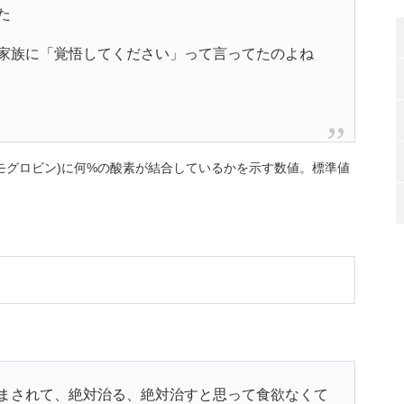
た
で家族に「覚悟してください」って言ってたのよね
モグロビン)に何%の酸素が結合しているかを示す数値。標準値
まされて、絶対治る、絶対治すと思って食欲なくて