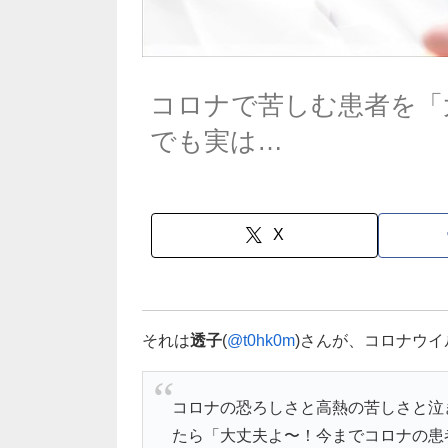
コロナで苦しむ患者を「
でも実は…
X
それは
透子
(
@t0hk0m
)さんが、コロナウ
コロナの恐ろしさと高熱の苦しさと泣
たら「大丈夫よ〜！今までコロナの患