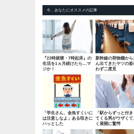
今、あなたにオススメの記事
『23時就寝・7時起床』の
新幹線の荷物棚から
生活を1ヵ月続けたら…マ
ん出てきたヤツの姿
ジか！
わず二度見
「学生さん、金魚すくいに
「駅からずっと付き
は注意しなよ」ある呟きに
てくる男がウザくて
ハッとした
く展開に驚愕