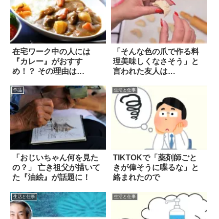
在宅ワーク中の人には
「そんな色の爪で作る料
『カレー』がおすす
理美味しくなさそう」と
め！？ その理由は…
言われた友人は…
作品
生活と仕事
「おじいちゃん何を見た
TIKTOKで「薬剤師ごと
の？」 亡き祖父が描いて
きが偉そうに喋るな」と
た『油絵』が話題に！
絡まれたので
生活と仕事
生活と仕事