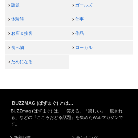
話題
ガールズ
体験談
仕事
お店＆接客
作品
食べ物
ローカル
ためになる
BUZZMAG (ばずまぐ) とは…
BUZZmag (ばずまぐ) は、「笑える」「楽しい」「癒され
る」などの『こころおどる話題』を集めたWebマガジンで
す。
新着記事
ランキング