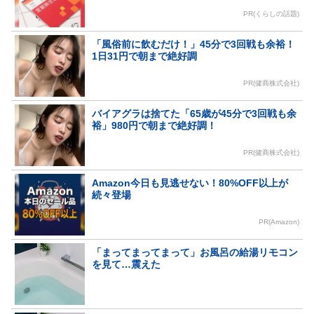
PR(くらしの話題)
「風俗前に飲むだけ！」45分で3回戦も余裕！
1日31円で朝まで絶好調
PR(健商株式会社)
バイアグラは捨てた「65歳が45分で3回戦も余
裕」980円で朝まで絶好調！
PR(健商株式会社)
Amazon今日も見逃せない！80%OFF以上が
続々登場
PR(Amazon)
「まってまってまって」お風呂の給湯リモコン
を見て…震えた