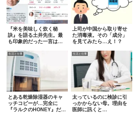
『米を美味しく炊く秘
上司が中国から取り寄せ
訣』を語る土井先生。最
た消毒液。その「成分」
も印象的だった一言は…
を見てみたら…え！？
生活と仕事
生活と仕事
とある乾燥除湿器のキャ
太っているのに検診に引
ッチコピーが…完全に
っかからない母。理由を
『ラルクのHONEY』だっ
医師に訊くと…
た！