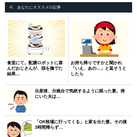
今、あなたにオススメの記事
食堂にて。配膳ロボットに喜
お持ち帰りですかと聞かれ
んだおじさんが、頭を撫でた
「いえ、あの…」と返そうと
結果…
したら
出産後、分娩台で気絶するように眠った妻。傍
にいた夫は…
「OK牧場に行ってくる」と家を出た妻。その後
3時間帰らず…