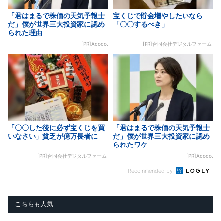
「君はまるで株価の天気予報士
宝くじで貯金増やしたいなら
だ」僕が世界三大投資家に認め
「〇〇するべき」
られた理由
[PR]Acoco.
[PR]合同会社デジタルファーム
「〇〇した後に必ず宝くじを買
「君はまるで株価の天気予報士
いなさい」貧乏が億万長者に
だ」僕が世界三大投資家に認め
られたワケ
[PR]合同会社デジタルファーム
[PR]Acoco.
Recommended by
こちらも人気