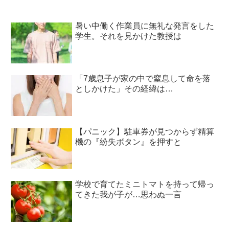
暑い中働く作業員に無礼な発言をした
学生。それを見かけた教授は
「7歳息子が家の中で窒息して命を落
としかけた」その経緯は…
【パニック】駐車券が見つからず精算
機の『紛失ボタン』を押すと
学校で育てたミニトマトを持って帰っ
てきた我が子が…思わぬ一言