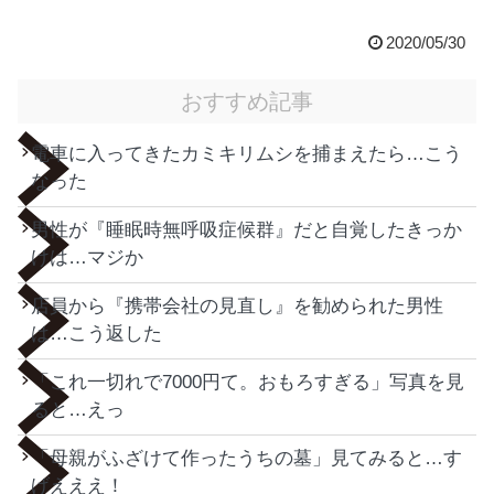
2020/05/30
おすすめ記事
電車に入ってきたカミキリムシを捕まえたら…こう
なった
男性が『睡眠時無呼吸症候群』だと自覚したきっか
けは…マジか
店員から『携帯会社の見直し』を勧められた男性
は…こう返した
「これ一切れで7000円て。おもろすぎる」写真を見
ると…えっ
「母親がふざけて作ったうちの墓」見てみると…す
げえええ！