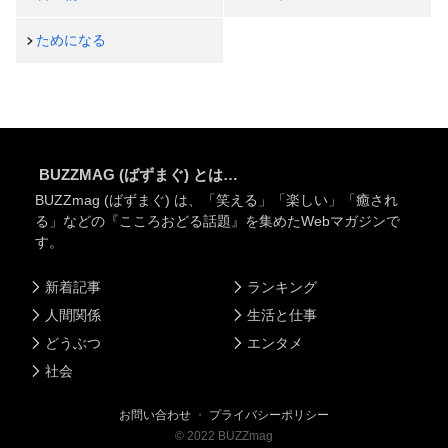
ためになる
BUZZMAG (ばずまぐ) とは…
BUZZmag (ばずまぐ) は、「笑える」「楽しい」「癒され
る」などの『こころおどる話題』を集めたWebマガジンで
す。
新着記事
ランキング
人間関係
生活と仕事
どうぶつ
エンタメ
社会
お問い合わせ
・
プライバシーポリシー
©
2022
BUZZmag