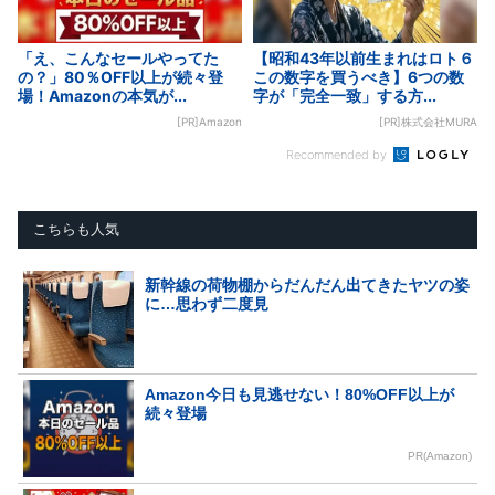
「え、こんなセールやってた
【昭和43年以前生まれはロト６
の？」80％OFF以上が続々登
この数字を買うべき】6つの数
場！Amazonの本気が...
字が「完全一致」する方...
[PR]Amazon
[PR]株式会社MURA
Recommended by
こちらも人気
新幹線の荷物棚からだんだん出てきたヤツの姿
に…思わず二度見
Amazon今日も見逃せない！80%OFF以上が
続々登場
PR(Amazon)