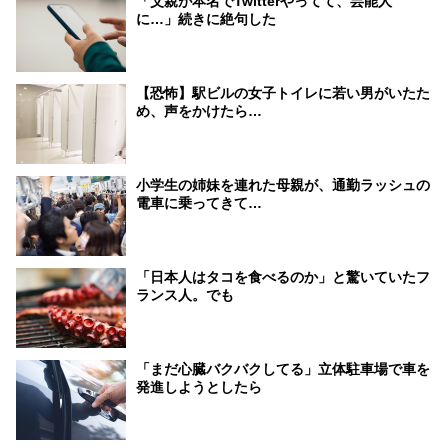
「父親が本名でTwitterやってて、芸能人
に…」続きに絶句した
【恐怖】駅ビルの女子トイレに若い男がいたた
め、声をかけたら…
小学生の姉妹を連れた母親が、通勤ラッシュの
電車に乗ってきて…
「日本人はタコを食べるのか」と驚いていたフ
ランス人。でも
「まだ心臓バクバクしてる」立体駐車場で車を
発進しようとしたら