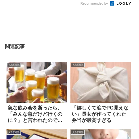
Recommended by
関連記事
人間関係
人間関係
急な飲み会を断ったら、
「嬉しくて涙でPC見えな
「みんな急だけど行くの
い」長女が作ってくれた
に？」と言われたので…
弁当が最高すぎる
人間関係
人間関係