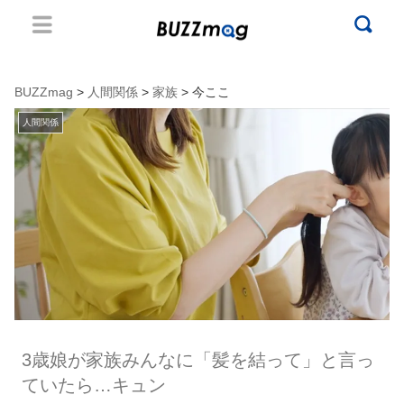
BUZZmag
>
人間関係
>
家族
> 今ここ
人間関係
3歳娘が家族みんなに「髪を結って」と言っ
ていたら…キュン