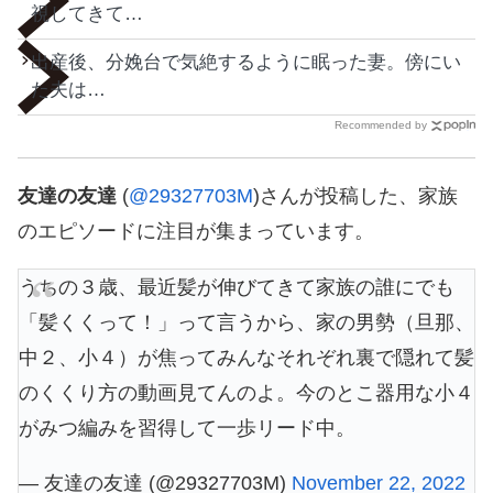
視してきて…
出産後、分娩台で気絶するように眠った妻。傍にい
た夫は…
Recommended by
友達の友達
(
@29327703M
)さんが投稿した、家族
のエピソードに注目が集まっています。
うちの３歳、最近髪が伸びてきて家族の誰にでも
「髪くくって！」って言うから、家の男勢（旦那、
中２、小４）が焦ってみんなそれぞれ裏で隠れて髪
のくくり方の動画見てんのよ。今のとこ器用な小４
がみつ編みを習得して一歩リード中。
— 友達の友達 (@29327703M)
November 22, 2022