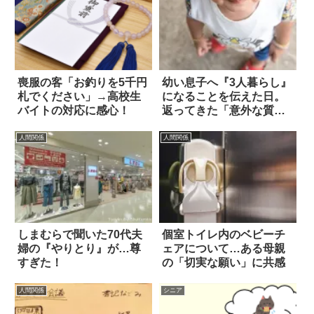
喪服の客「お釣りを5千円
幼い息子へ『3人暮らし』
札でください」→高校生
になることを伝えた日。
バイトの対応に感心！
返ってきた「意外な質
問」に驚いた！
人間関係
人間関係
しまむらで聞いた70代夫
個室トイレ内のベビーチ
婦の『やりとり』が…尊
ェアについて…ある母親
すぎた！
の「切実な願い」に共感
人間関係
シニア