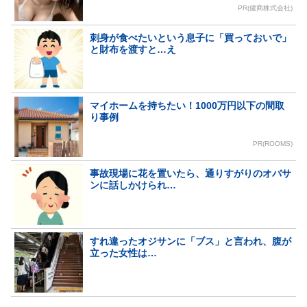
PR(健商株式会社)
刺身が食べたいという息子に「買っておいで」
と財布を渡すと…え
マイホームを持ちたい！1000万円以下の間取
り事例
PR(ROOMS)
事故現場に花を置いたら、通りすがりのオバサ
ンに話しかけられ…
すれ違ったオジサンに「ブス」と言われ、腹が
立った女性は…