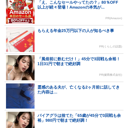
「え、こんなセールやってたの？」80％OFF
以上が続々登場！Amazonの本気が...
PR(Amazon)
もらえる年金25万円以下の人が知るべき事
PR(くらしの話題)
「風俗前に飲むだけ！」45分で3回戦も余裕！
1日31円で朝まで絶好調
PR(健商株式会社)
霊感のある夫が、亡くなる2ヶ月前に話してき
た内容は…
バイアグラは捨てた「65歳が45分で3回戦も余
裕」980円で朝まで絶好調！