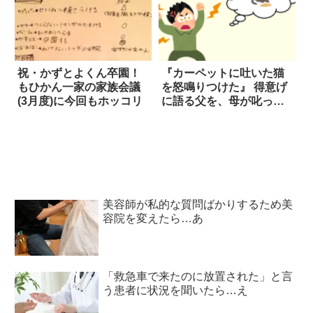
祝・かずとよくん卒園！
『カーペットに吐いた猫
もひかん一家の家族会議
を怒鳴りつけた』 得意げ
(3月度)に今回もホッコリ
に語る父を、母が叱った
結果？
美容師が私的な質問ばかりするため美
容院を変えたら…あ
「救急車で来たのに放置された」と言
う患者に状況を聞いたら…え