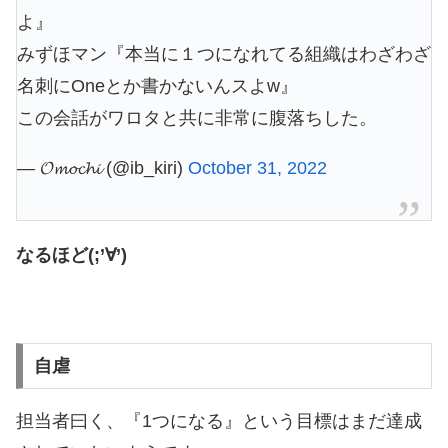
よ』
みずほマン『本当に１つになれてる組織はわざわざ
名刺にOneとか書かないんスよw』
この会話がワロタと共に非常に腹落ちした。
— 𝓞𝓶𝓸𝓬𝓱𝓲 (@ib_kiri)
October 31, 2022
なるほど(;’∀’)
自虐
担当者曰く、『1つになる』という目標はまだ達成