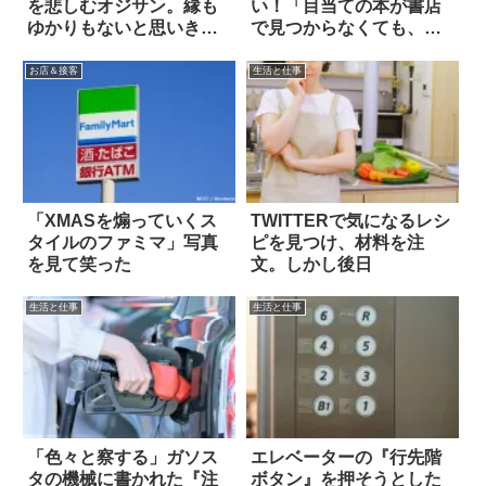
を悲しむオジサン。縁も
い！「目当ての本が書店
ゆかりもないと思いき
で見つからなくても、諦
や？
めないで…」 4枚
お店＆接客
生活と仕事
「XMASを煽っていくス
TWITTERで気になるレシ
タイルのファミマ」写真
ピを見つけ、材料を注
を見て笑った
文。しかし後日
生活と仕事
生活と仕事
「色々と察する」ガソス
エレベーターの『行先階
タの機械に書かれた『注
ボタン』を押そうとした