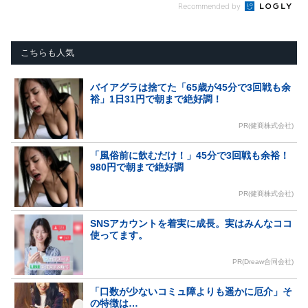
Recommended by
こちらも人気
バイアグラは捨てた「65歳が45分で3回戦も余
裕」1日31円で朝まで絶好調！
PR(健商株式会社)
「風俗前に飲むだけ！」45分で3回戦も余裕！
980円で朝まで絶好調
PR(健商株式会社)
SNSアカウントを着実に成長。実はみんなココ
使ってます。
PR(Dreaw合同会社)
「口数が少ないコミュ障よりも遥かに厄介」そ
の特徴は…