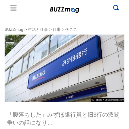
BUZZmag
>
生活と仕事
>
仕事
> 今ここ
仕事
「腹落ちした」みずほ銀行員と旧3行の派閥
争いの話になり…