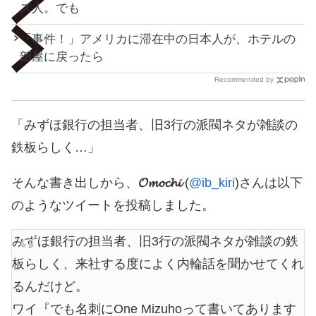
ス人。でも
「事件！」アメリカに滞在中の日本人が、ホテルの
部屋に戻ったら
Recommended by
「みずほ銀行の担当者、旧3行の派閥ネタが雑談の
鉄板らしく…」
そんな書き出しから、
𝓞𝓶𝓸𝓬𝓱𝓲
(
@ib_kiri
)さんは以下
のようなツイートを投稿しました。
みずほ銀行の担当者、旧3行の派閥ネタが雑談の鉄
板らしく、来社する度によく内輪話を聞かせてくれ
るんだけど。
ワイ『でも名刺にOne Mizuhoって書いてあります