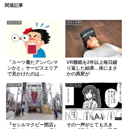
関連記事
生活と仕事
生活と仕事
「スーツ着たアンパンマ
VR睡眠を2年以上毎日繰
ンかと」サービスエリア
り返した結果…体にまさ
で見かけたのは…
かの異変が
生活と仕事
ためになる
『セシルマクビー閉店』
その一声がとても大き