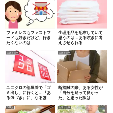
ファミレスもファストフ
生理用品を配布していて
ードも好きだけど、行き
思うのは…ある呟きに考
たくないのは…
えさせられる
生活と仕事
生活と仕事
ユニクロの部屋着で「ゴ
断捨離の際、ある女性が
ミ出し」に行くと…『あ
「自分を疑って良かっ
る気づき』に、なるほ
た」と思った訳は…
ど！
体験談
生活と仕事