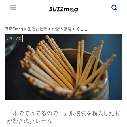
BUZZmag
>
生活と仕事
>
お店＆接客
> 今ここ
お店＆接客
「木でできてるので…」爪楊枝を購入した客
が驚きのクレーム