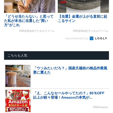
「どうせ当たらない」と思って
【当選】金運が上がる直前に起
た私が本当に当選した“買い
こるサイン
方”がこれ
[PR]合同会社デジタルファーム
[PR]合同会社デジタルファーム
Recommended by
こちらも人気
「ウソみたいだろ？」国産爪楊枝の検品作業風
景に震えた
「え、こんなセールやってたの？」80％OFF
以上が続々登場！Amazonの本気が...
PR(Amazon)