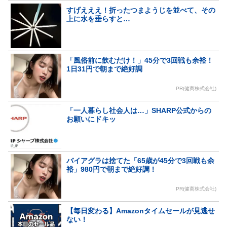
すげえええ！折ったつまようじを並べて、その
上に水を垂らすと…
「風俗前に飲むだけ！」45分で3回戦も余裕！
1日31円で朝まで絶好調
PR(健商株式会社)
「一人暮らし社会人は…」SHARP公式からの
お願いにドキッ
バイアグラは捨てた「65歳が45分で3回戦も余
裕」980円で朝まで絶好調！
PR(健商株式会社)
【毎日変わる】Amazonタイムセールが見逃せ
ない！