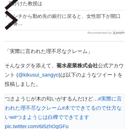
見かけた教授は
ランチから勤め先の銀行に戻ると、女性部下が開口
一番…
Recommended by
「実際に言われた理不尽なクレーム」
そんなタグを添えて、
菊水産業株式会社
公式アカウ
ント (
@kikusui_sangyo
)は以下のようなツイートを
投稿しました。
つまようじが木の匂いがするんだけど…
#実際に言
われた理不尽なクレーム
#木でできてるので仕方な
いw
#つまようじは白樺でできてます
pic.twitter.com/6i5zhOgGFu