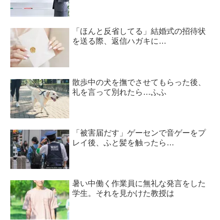
「ほんと反省してる」結婚式の招待状
を送る際、返信ハガキに…
散歩中の犬を撫でさせてもらった後、
礼を言って別れたら…ふふ
「被害届だす」ゲーセンで音ゲーをプ
レイ後、ふと髪を触ったら…
暑い中働く作業員に無礼な発言をした
学生。それを見かけた教授は