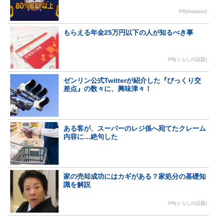
PR(Amazon)
もらえる年金25万円以下の人が知るべき事
PR(くらしの話題)
ゼンリン公式Twitterが紹介した『びっくり交
差点』の数々に、興味津々！
ある客が、スーパーのレジ係へ宛てたクレーム
内容に…絶句した
家の売却成功にはカギがある？家処分の基礎知
識を解説
PR(くらしの話題)