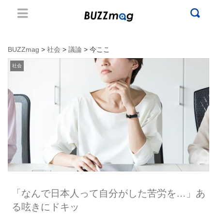
BUZZmag
>
社会
>
議論
> 今ここ
社会
「なんで日本人って自分がした苦労を…」あ
る呟きにドキッ