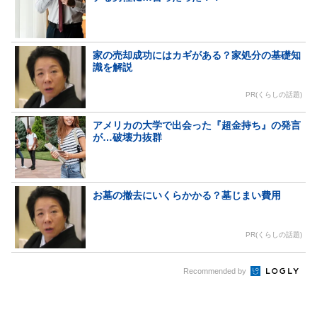
家の売却成功にはカギがある？家処分の基礎知
識を解説
PR(くらしの話題)
アメリカの大学で出会った『超金持ち』の発言
が…破壊力抜群
お墓の撤去にいくらかかる？墓じまい費用
PR(くらしの話題)
Recommended by