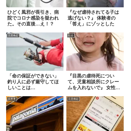
ひどく風邪が長引き、病
『なぜ虐待されてる子は
院でコロナ感染を疑われ
逃げない？』 体験者の
た。その直後…え！？
「答え」にゾッとした
注意喚起
社会
「命の保証ができない」
『目黒の虐待死につい
釣り人に必ず厳守してほ
て、児童相談所にクレー
しいことは…
ムを入れないで』 女性の
訴えに共感の声
出来事
注意喚起