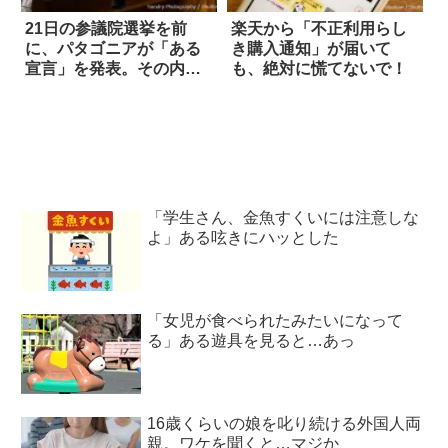
21日の参議院選挙を前
楽天から「不正利用らし
に、パタゴニアが「ある
き購入通知」が届いて
宣言」を発表。その内容
も、絶対に慌てないで！
に称賛の嵐
「学生さん、金魚すくいには注意しな
よ」ある呟きにハッとした
「女児が食べられたみたいになって
る」ある遊具を見ると…あっ
16歳くらいの娘を叱り続ける外国人両
親。ワケを聞くと…マジか