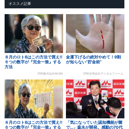
オススメ記事
８月のロト6はこの方法で買え!!
金運下げるの絶対やめて！9割
６つの数字が『完全一致』する
が知らない“貯金術”
方法
[PR]株式会社MURA
[PR]合同会社デジタルファーム
８月のロト6はこの方法で買え!!
「気になっていた認知機能が菌
６つの数字が『完全一致』する
で…」森永が開発。感動の70代