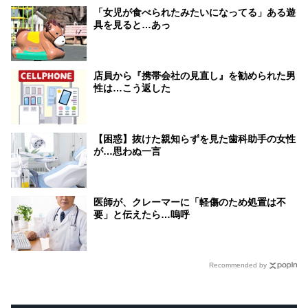
「女児が食べられたみたいになってる」ある遊
具を見ると…あっ
店員から『携帯会社の見直し』を勧められた男
性は…こう返した
【困惑】抜けた親知らずを見た歯科助手の女性
が…思わぬ一言
医師が、クレーマーに「軽傷のため処置は不
要」と伝えたら…嗚呼
Recommended by