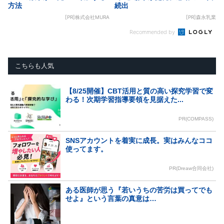
方法
続出
[PR]株式会社MURA
[PR]森永乳業
Recommended by
こちらも人気
【8/25開催】CBT活用と質の高い探究学習で変
わる！次期学習指導要領を見据えた...
PR(COMPASS)
SNSアカウントを着実に成長。実はみんなココ
使ってます。
PR(Dreaw合同会社)
ある医師が思う『若いうちの苦労は買ってでも
せよ』という言葉の真意は…