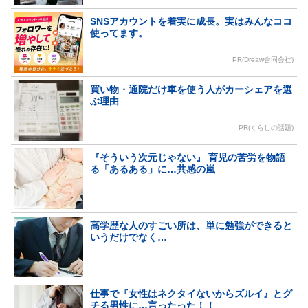
SNSアカウントを着実に成長。実はみんなココ
使ってます。
PR(Dreaw合同会社)
買い物・通院だけ車を使う人がカーシェアを選
ぶ理由
PR(くらしの話題)
『そういう次元じゃない』 育児の苦労を物語
る「あるある」に…共感の嵐
高学歴な人のすごい所は、単に勉強ができると
いうだけでなく…
仕事で『女性はネクタイないからズルイ』とグ
チる男性に…言ったった！！