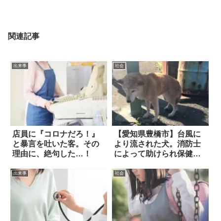
関連記事
出来事
社会
店員に『コロナだろ！』
【愛知県豊橋市】台風に
と暴言を吐いた客。その
より流された犬。消防士
理由に、絶句した…！
によって助けられ保健所
に 2枚
出来事
社会