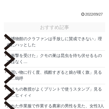
2022/09/27
おすすめ記事
「博物館のクラファンは手放しに賛成できない」理
由にハッとした
「衝撃を受けた」クモの巣は昆虫を待ち伏せるもの
ではなく…
「買い物に行く度、残酷すぎると娘が嘆く旗」見る
と…嗚呼
「うちの教授がよくプリントで使うスタンプ」見る
と…ヒィィィ
汚れた作業服で作業する農家の男性を見た、女性3人