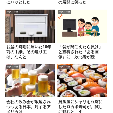
にハッとした
の展開に笑った
生活と仕事
生活と仕事
お盆の時期に届いた10年
「音が聞こえたら負け」
前の手紙。その送り主
と投稿された『ある画
は、なんと…
像』に…敗北者が続
出！！
生活と仕事
生活と仕事
会社の飲み会が敬遠され
居酒屋にシャリを豆腐に
つつある日本。対するア
したロカボ寿司が。試し
メリカは
に頼むと…え