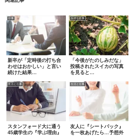
関連記事
仕事
生活と仕事
新卒が「定時後の打ち合
「今後がたのしみだな」
わせはおかしい」と言い
投稿されたスイカの写真
続けた結果…
を見ると…
生活と仕事
生活と仕事
スタンフォード大に通う
友人に『シートパック』
45歳学生の『学ぶ理由』
を一枚あげたら…予想外