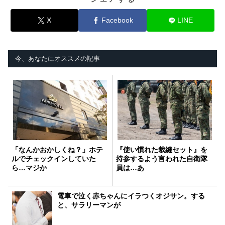
X
Facebook
LINE
今、あなたにオススメの記事
「なんかおかしくね？」ホテ
『使い慣れた裁縫セット』を
ルでチェックインしていた
持参するよう言われた自衛隊
ら…マジか
員は…あ
電車で泣く赤ちゃんにイラつくオジサン。する
と、サラリーマンが