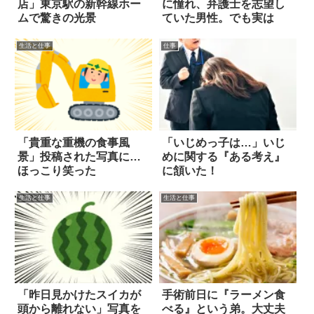
店」東京駅の新幹線ホー
に憧れ、弁護士を志望し
ムで驚きの光景
ていた男性。でも実は
生活と仕事
仕事
「貴重な重機の食事風
「いじめっ子は…」いじ
景」投稿された写真に…
めに関する『ある考え』
ほっこり笑った
に頷いた！
生活と仕事
生活と仕事
「昨日見かけたスイカが
手術前日に『ラーメン食
頭から離れない」写真を
べる』という弟。大丈夫