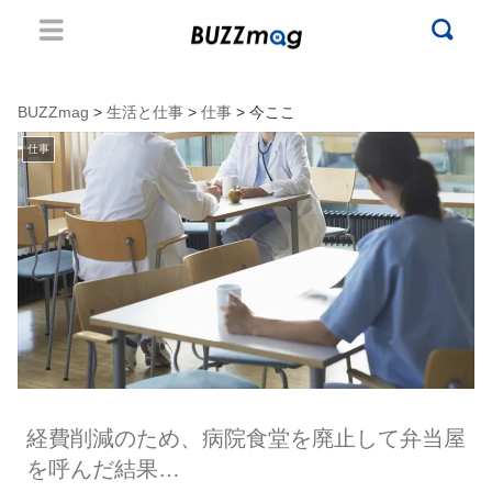
BUZZmag
>
生活と仕事
>
仕事
> 今ここ
仕事
経費削減のため、病院食堂を廃止して弁当屋
を呼んだ結果…