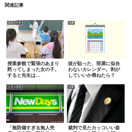
関連記事
生活と仕事
仕事
授業参観で緊張のあまり
彼が貼った、部屋に似合
黙ってしまった女の子。
わないカレンダー。剥が
すると先生は…
していいか尋ねたら？
お店＆接客
仕事
「無防備すぎる無人売
裁判で見たカッコいい姿