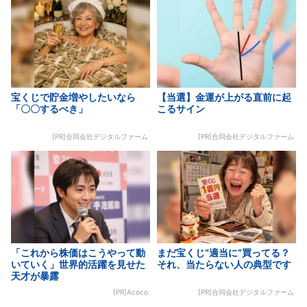
宝くじで貯金増やしたいなら
【当選】金運が上がる直前に起
「〇〇するべき」
こるサイン
[PR]合同会社デジタルファーム
[PR]合同会社デジタルファーム
「これから株価はこうやって動
まだ宝くじ“適当に”買ってる？
いていく」世界的活躍を見せた
それ、当たらない人の典型です
天才が暴露
[PR]Acoco.
[PR]合同会社デジタルファーム