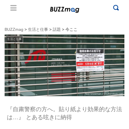
BUZZmag
>
生活と仕事
>
話題
> 今ここ
生活と仕事
『自粛警察の方へ。貼り紙より効果的な方法
は…』 とある呟きに納得