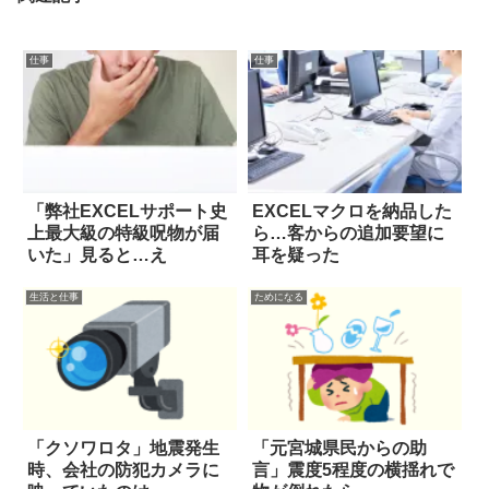
仕事
仕事
「弊社EXCELサポート史
EXCELマクロを納品した
上最大級の特級呪物が届
ら…客からの追加要望に
いた」見ると…え
耳を疑った
生活と仕事
ためになる
「クソワロタ」地震発生
「元宮城県民からの助
時、会社の防犯カメラに
言」震度5程度の横揺れで