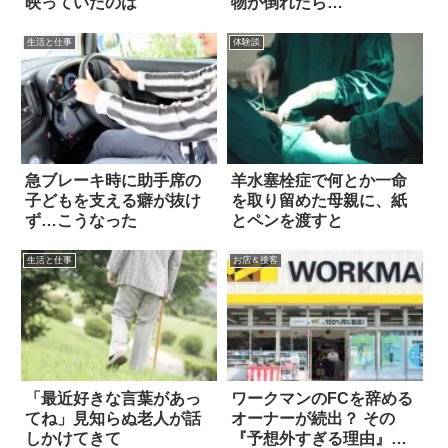
映っていたのは
物が倒れたら…
生活と仕事
体験談
急ブレーキ時に助手席の
羊水塞栓症で何とか一命
子どもを支える癖が抜け
を取り留めた母親に、紙
ず…こうなった
とペンを渡すと
生活と仕事
お店＆接客
「最近好きな言葉があっ
ワークマンのFCを辞める
てね」見知らぬ老人が話
オーナーが続出？ その
しかけてきて
『予想外すぎる理由』