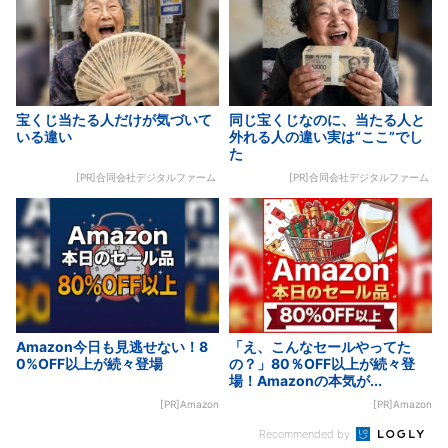
宝くじ当たる人だけが気づいて
同じ宝くじなのに、当たる人と
いる違い
外れる人の違い実は“ここ”でし
た
[PR]合同会社デジタルファーム
[PR]合同会社デジタルファーム
Amazon今日も見逃せない！8
「え、こんなセールやってた
0%OFF以上が続々登場
の？」80％OFF以上が続々登
場！Amazonの本気が...
[PR]Amazon
[PR]Amazon
Recommended by