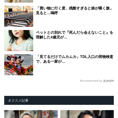
「買い物に行く度、残酷すぎると娘が嘆く旗」
見ると…嗚呼
ペットとの別れで『死んだら会えないこと』を
理解した4歳児が…
「見てるだけでムカムカ」TDL入口の荷物検査
で、ある一家が…
Recommended by
オススメ記事