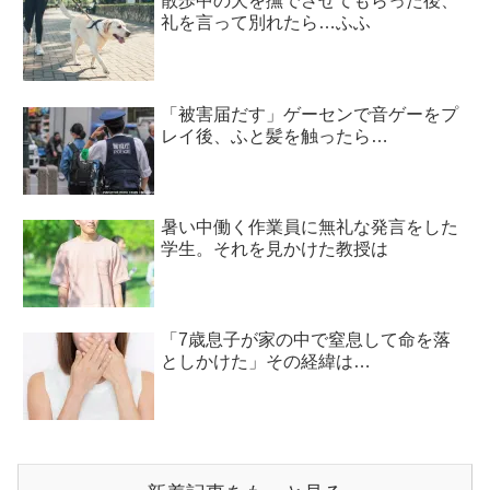
散歩中の犬を撫でさせてもらった後、
礼を言って別れたら…ふふ
「被害届だす」ゲーセンで音ゲーをプ
レイ後、ふと髪を触ったら…
暑い中働く作業員に無礼な発言をした
学生。それを見かけた教授は
「7歳息子が家の中で窒息して命を落
としかけた」その経緯は…