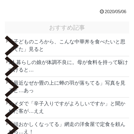
2020/05/06
おすすめ記事
「子どものころから、こんな中華丼を食べたいと思
ってた」見ると
1人暮らしの娘が体調不良に。母が食料を持って駆け
つけると…
「最近なぜか畳の上に蝉の羽が落ちてる」写真を見
ると…あっ
コメダで「辛子入りですがよろしいですか」と聞か
れた客が…ええ
「頭おかしくなってる」網走の洋食屋で定食を頼ん
だら…え！