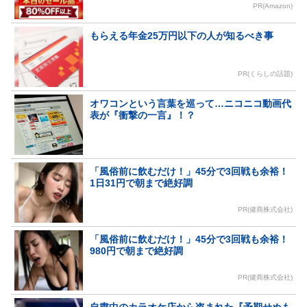
PR(Amazon)
もらえる年金25万円以下の人が知るべき事
PR(くらしの話題)
オワコンという言葉を巡って…ニコニコ動画代
表が『衝撃の一言』！？
「風俗前に飲むだけ！」45分で3回戦も余裕！
1日31円で朝まで絶好調
PR(健商株式会社)
「風俗前に飲むだけ！」45分で3回戦も余裕！
980円で朝まで絶好調
PR(健商株式会社)
自粛中のカラオケ店から盗まれた『予期せぬも