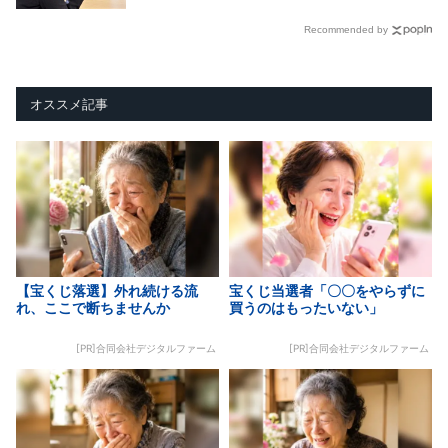
Recommended by
オススメ記事
【宝くじ落選】外れ続ける流
宝くじ当選者「〇〇をやらずに
れ、ここで断ちませんか
買うのはもったいない」
[PR]合同会社デジタルファーム
[PR]合同会社デジタルファーム