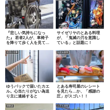
『悲しい気持ちになっ
サイゼリヤのとある料理
た』 若者2人が、車椅子
が、「鬼滅の刃を意識し
を降りて歩く人を見て…
ている」と話題に！
生活と仕事
お店＆接客
ゆうパックで届いたカエ
とある寿司屋のレシート
ル。心当たりがない為送
を見たら…か、「感謝の
り主に連絡すると
圧」がスゴい！！
体験談
お店＆接客