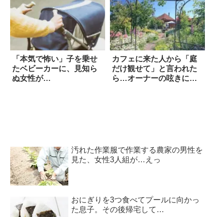
「本気で怖い」子を乗せ
カフェに来た人から「庭
たベビーカーに、見知ら
だけ観せて」と言われた
ぬ女性が…
ら…オーナーの呟きに大
反響
汚れた作業服で作業する農家の男性を
見た、女性3人組が…えっ
おにぎりを3つ食べてプールに向かっ
た息子。その後帰宅して…