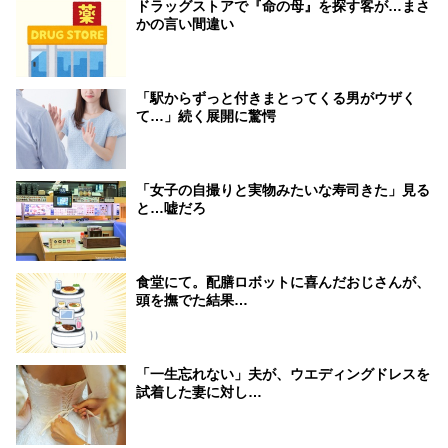
ドラッグストアで『命の母』を探す客が…まさ
かの言い間違い
「駅からずっと付きまとってくる男がウザく
て…」続く展開に驚愕
「女子の自撮りと実物みたいな寿司きた」見る
と…嘘だろ
食堂にて。配膳ロボットに喜んだおじさんが、
頭を撫でた結果…
「一生忘れない」夫が、ウエディングドレスを
試着した妻に対し…