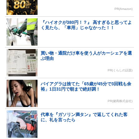
PR(Amazon)
『ハイオクが380円！？』 高すぎると思ってよ
く見たら、「車用」じゃなかった！！
買い物・通院だけ車を使う人がカーシェアを選
ぶ理由
PR(くらしの話題)
バイアグラは捨てた「65歳が45分で3回戦も余
裕」1日31円で朝まで絶好調！
PR(健商株式会社)
代車を『ガソリン満タン』で返してくれた客
に、礼を言ったら