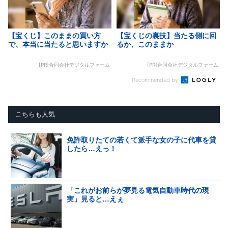
【宝くじ】このままの買い方
【宝くじの裏技】当たる側に回
で、本当に当たると思いますか
るか、このままか
[PR]合同会社デジタルファーム
[PR]合同会社デジタルファーム
Recommended by
こちらも人気
免許取りたての若くて派手な女の子に代車を貸
したら…えっ！
「これがお前らが夢見る電気自動車時代の現
実」見ると…えぇ