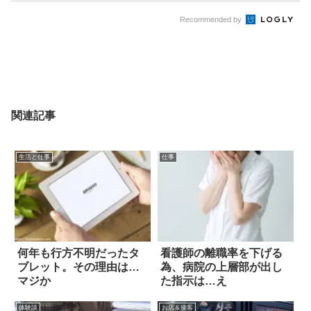
Recommended by
関連記事
生活と仕事
仕事
何年も行方不明だったタ
看護師の離職率を下げる
ブレット。その理由は…
為、病院の上層部が出し
マジか
た指示は…え
体験談
お店＆接客