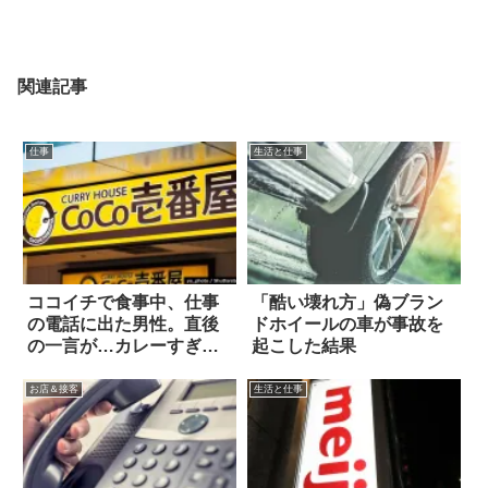
関連記事
仕事
生活と仕事
ココイチで食事中、仕事
「酷い壊れ方」偽ブラン
の電話に出た男性。直後
ドホイールの車が事故を
の一言が…カレーすぎ
起こした結果
た！
お店＆接客
生活と仕事