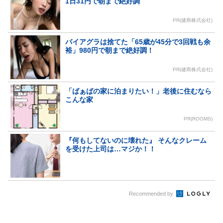
1日31円で朝まで絶好調
PR(健商株式会社)
バイアグラは捨てた「65歳が45分で3回戦も余
裕」980円で朝まで絶好調！
PR(健商株式会社)
「ばぁばの家に泊まりたい！」老後に住むなら
こんな家
PR(ROOMS)
『何もしてないのに壊れた』 そんなクレーム
を受けた上司は…マジか！！
Recommended by