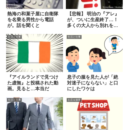
熱海の和菓子屋に自衛隊
【悲報】 明治の『アレ』
を名乗る男性から電話
が、ついに生産終了…！
が。話を聞くと
多くの大人から別れを惜
しむ声
生活と仕事
生活と仕事
『アイルランドで見つけ
息子の服を見た人が「絶
た虚無』と投稿された動
対迷子にならない」と口
画。見ると…本当だ
にしたワケは
生活と仕事
お店＆接客