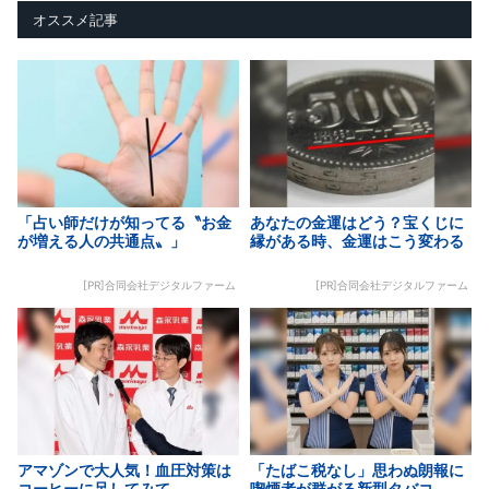
オススメ記事
「占い師だけが知ってる〝お金
あなたの金運はどう？宝くじに
が増える人の共通点〟」
縁がある時、金運はこう変わる
[PR]合同会社デジタルファーム
[PR]合同会社デジタルファーム
アマゾンで大人気！血圧対策は
「たばこ税なし」思わぬ朗報に
コーヒーに足してみて
喫煙者が群がる新型タバコ