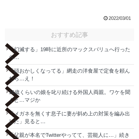
2022/03/01
おすすめ記事
「幻滅する」19時に近所のマックスバリュへ行った
ら…
「頭おかしくなってる」網走の洋食屋で定食を頼ん
だら…え！
16歳くらいの娘を叱り続ける外国人両親。ワケを聞
くと…マジか
「メガネを無くす息子に妻が斜め上の対策を編み出
した」見ると…
「父親が本名でTwitterやってて、芸能人に…」続き