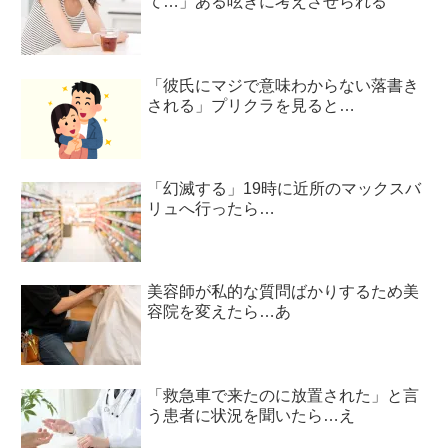
て…」ある呟きに考えさせられる
「彼氏にマジで意味わからない落書き
される」プリクラを見ると…
「幻滅する」19時に近所のマックスバ
リュへ行ったら…
美容師が私的な質問ばかりするため美
容院を変えたら…あ
「救急車で来たのに放置された」と言
う患者に状況を聞いたら…え