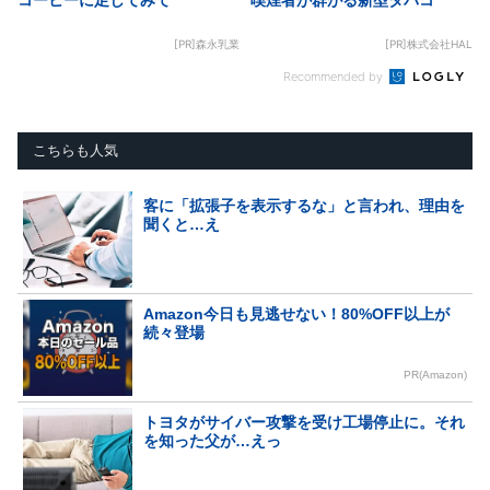
[PR]森永乳業
[PR]株式会社HAL
Recommended by
こちらも人気
客に「拡張子を表示するな」と言われ、理由を
聞くと…え
Amazon今日も見逃せない！80%OFF以上が
続々登場
PR(Amazon)
トヨタがサイバー攻撃を受け工場停止に。それ
を知った父が…えっ