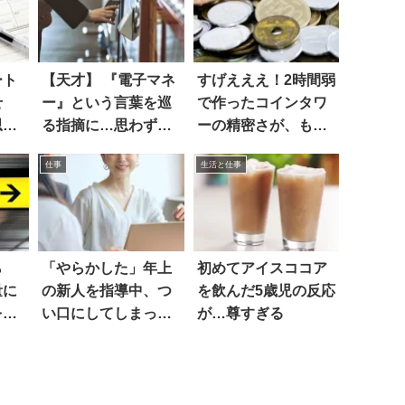
ート
【天才】 『電子マネ
すげえええ！2時間弱
せ
ー』という言葉を巡
で作ったコインタワ
思う
る指摘に…思わず吹
ーの精密さが、もは
き出した！！
や常軌を逸してる…
仕事
生活と仕事
ら
「やらかした」年上
初めてアイスココア
量に
の新人を指導中、つ
を飲んだ5歳児の反応
を謝
い口にしてしまった
が…尊すぎる
言葉は