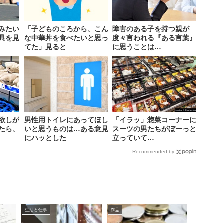
みたい
「子どものころから、こん
障害のある子を持つ親が
具を見
な中華丼を食べたいと思っ
度々言われる『ある言葉』
てた」見ると
に思うことは…
欲しが
男性用トイレにあってほし
「イラッ」惣菜コーナーに
たら、
いと思うものは…ある意見
スーツの男たちがぼーっと
にハッとした
立っていて…
Recommended by
生活と仕事
作品