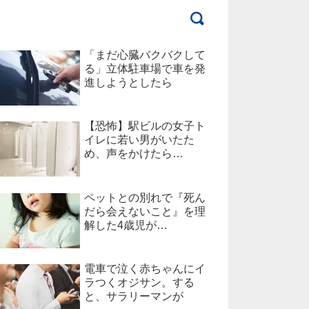
「まだ心臓バクバクして
る」立体駐車場で車を発
進しようとしたら
【恐怖】駅ビルの女子ト
イレに若い男がいたた
め、声をかけたら…
ペットとの別れで『死ん
だら会えないこと』を理
解した4歳児が…
電車で泣く赤ちゃんにイ
ラつくオジサン。する
と、サラリーマンが