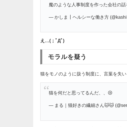
魔のような人事制度を作った会社の話
— かしま┃ヘルシーな働き方 (@kashim
え…(；ﾟДﾟ)
モラルを疑う
猫をモノのように扱う制度に、言葉を失い
猫を何だと思ってるんだ、、😢
— まる｜猫好きの繊細さん🐱🐱 (@sensa