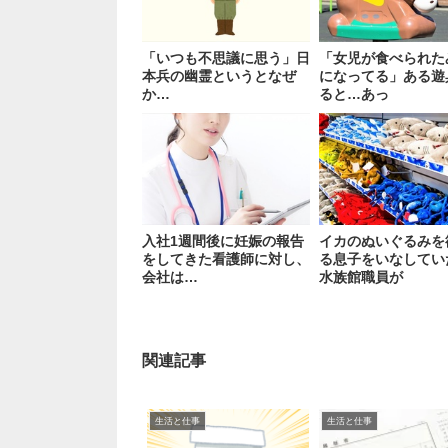
「いつも不思議に思う」日
「女児が食べられた
本兵の幽霊というとなぜ
になってる」ある遊
か…
ると…あっ
入社1週間後に妊娠の報告
イカのぬいぐるみを
をしてきた看護師に対し、
る息子をいなしてい
会社は…
水族館職員が
関連記事
生活と仕事
生活と仕事