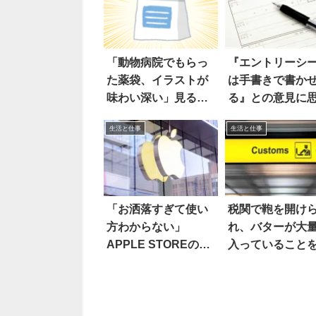
「動物病院でもらっ
『エントリーシ
た薬袋、イラストが
は手書きで書か
味わい深い」見る
る』との意見に
と…あ
ことは…
生活と仕事
生活と仕事
「お洒落すぎて使い
税関で鞄を開け
方わからない」
れ、バターが大
APPLE STOREのト
入っていること
イレに困惑
ったら…