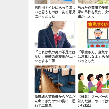
男性用トイレにあってほし
汚れた作業服で作業
いと思うものは…ある意見
家の男性を見た、女
にハッとした
組が…えっ
「これは私の努力不足では
「学生さん、金魚す
ない」長崎の高校生が…ハ
は注意しなよ」ある
ッとする主張
ハッとした
新幹線の荷物棚からだんだ
【極意】スーパーの
ん出てきたヤツの姿に…思
並んだ後、やっては
わず二度見
い行動は