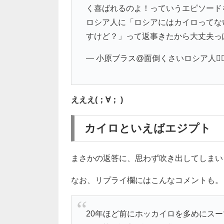
く喜ばれるのよ！っていうエピソード
ロシア人に「ロシアにはカイロってな
すけど？」って返事きたから大丈夫っ
— 小原ブラス@面倒くさいロシア人🏳️‍🌈 (@
えええ(；∀； )
カイロといえばエジプト
まさかの返答に、思わず吹き出してしまいま
なお、リプライ欄にはこんなコメントも。
20年ほど前にホッカイロを多めにス