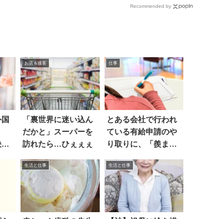
Recommended by
お店＆接客
仕事
外国
「裏世界に迷い込ん
とある会社で行われ
だかと」スーパーを
ている有給申請のや
決し
訪れたら…ひぇぇぇ
り取りに、「羨まし
すぎ」の声が殺到
生活と仕事
生活と仕事