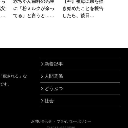
下ら
赤ちゃん歯科の先生
【神】祖母に絵を描
親父
に「粉ミルクが余っ
き始めたことを報告
」と
てる」と言うと…え
したら、後日…
っ
新着記事
」「癒される」な
人間関係
です。
どうぶつ
社会
お問い合わせ
・
プライバシーポリシー
©
2022
BUZZmag