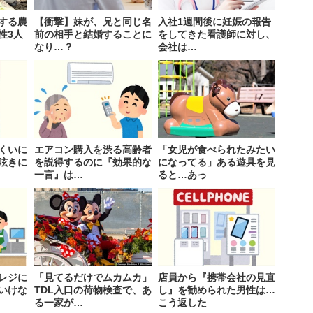
する農
【衝撃】妹が、兄と同じ名
入社1週間後に妊娠の報告
性3人
前の相手と結婚することに
をしてきた看護師に対し、
なり…？
会社は…
くいに
エアコン購入を渋る高齢者
「女児が食べられたみたい
呟きに
を説得するのに『効果的な
になってる」ある遊具を見
一言』は…
ると…あっ
レジに
「見てるだけでムカムカ」
店員から『携帯会社の見直
いけな
TDL入口の荷物検査で、あ
し』を勧められた男性は…
る一家が…
こう返した