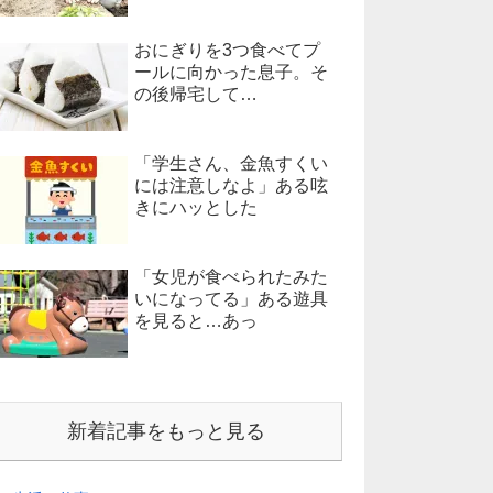
おにぎりを3つ食べてプ
ールに向かった息子。そ
の後帰宅して…
「学生さん、金魚すくい
には注意しなよ」ある呟
きにハッとした
「女児が食べられたみた
いになってる」ある遊具
を見ると…あっ
新着記事をもっと見る