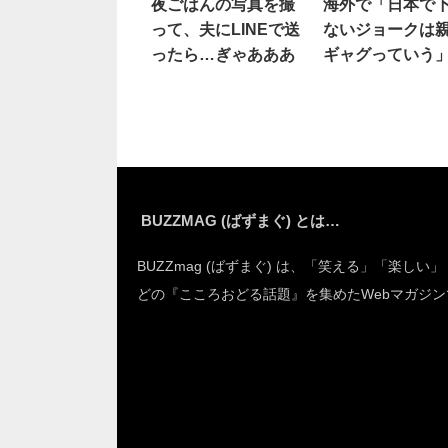
夜ごはんの写真を撮
海外で「日本で
って、夫にLINEで送
ないジョークは
ったら…ぎゃあああ
ギャグっていう
話すと
BUZZMAG (ばずまぐ) とは…
BUZZmag (ばずまぐ) は、「笑える」「楽しい
どの『こころおどる話題』を集めたWebマガジン