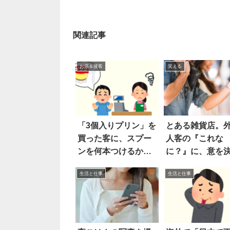
関連記事
お店＆接客
笑える
「3個入りプリン」を
とある雑貨店。
買った客に、スプー
人客の『これな
ンを何本つけるか尋
に？』に、意を
ねたら…あ然
て放った言葉は
生活と仕事
生活と仕事